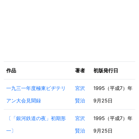
作品
著者
初版発行日
一九三一年度極東ビヂテリ
宮沢
1995（平成7）年
アン大会見聞録
賢治
9月25日
〔「銀河鉄道の夜」初期形
宮沢
1995（平成7）年
一〕
賢治
9月25日