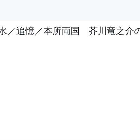
の水／追憶／本所両国 芥川竜之介