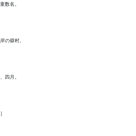
童数名。
岸の僻村。
、四月。
］