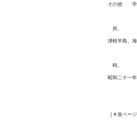
その他 学
所。
津軽半島、海
時。
昭和二十一年
［＃改ページ