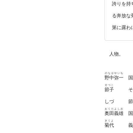
誇りを持
る奔放な
第に露わ
人物。
のなかやいち
野中弥一
国
せつこ
節子
その妻
しづ 節子
おくたよしお
奥田義雄
国
きくよ
菊代
義雄の