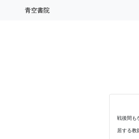
青空書院
戦後間も
居する教