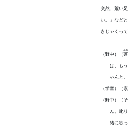
突然、荒い足
い。」などと
きじゃくって
あお
（野中）（
蒼
は、もう
ゃんと、
（学童）（素
（野中）（そ
ん。叱り
緒に歌っ