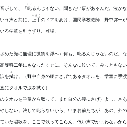
しか
音がして、「
叱
るんじゃない。聞きたい事があるんだ。泣かな
かみて
いう声と共に、
上手
のドアをあけ、国民学校教師、野中弥一が
いる学童を引きずり、登場。
ざめた顔に無理に微笑を浮べ）何も、叱るんじゃないのだ。な
高等科二年にもなったくせに、そんなに泣いて、みっともない
ふ
涙を
拭
け。（野中自身の腰にさげてあるタオルを、学童に手渡
直にタオルで涙を拭く）
のタオルを学童から取って、また自分の腰にさげ）よし、さあ
やしない。決して叱らないから、いまお前たちが、あの、外の
ていた唱歌を、ここで歌ってごらん。低い声でかまわないから