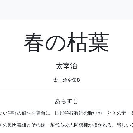
春の枯葉
太宰治
太宰治全集8
あらすじ
ない津軽の僻村を舞台に、国民学校教師の野中弥一とその妻・
師の奥田義雄とその妹・菊代らの人間模様が描かれる。貧しい