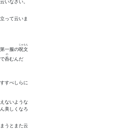
云いなさい。
立って云いま
じゅもん
第一服の
呪文
の
で
呑
むんだ
すすべしらに
えないような
ん美しくなろ
まうとまた云