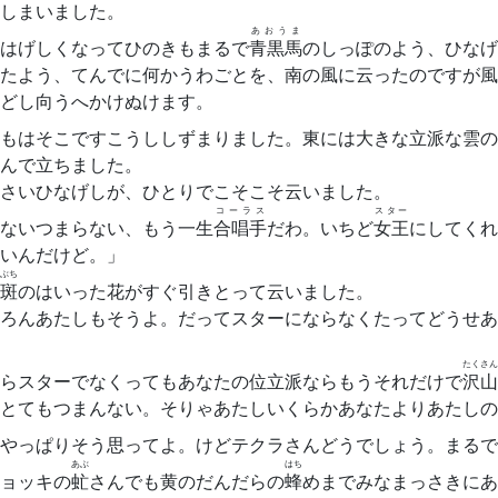
しまいました。
あおうま
はげしくなってひのきもまるで
青黒馬
のしっぽのよう、ひなげ
たよう、てんでに何かうわごとを、南の風に云ったのですが風
どし向うへかけぬけます。
もはそこですこうししずまりました。東には大きな立派な雲の
んで立ちました。
さいひなげしが、ひとりでこそこそ云いました。
コーラス
スター
ないつまらない、もう一生
合唱手
だわ。いちど
女王
にしてくれ
いんだけど。」
ぶち
斑
のはいった花がすぐ引きとって云いました。
ろんあたしもそうよ。だってスターにならなくたってどうせあ
たくさん
らスターでなくってもあなたの位立派ならもうそれだけで
沢山
とてもつまんない。そりゃあたしいくらかあなたよりあたしの
やっぱりそう思ってよ。けどテクラさんどうでしょう。まるで
あぶ
はち
ョッキの
虻
さんでも黄のだんだらの
蜂
めまでみなまっさきにあ