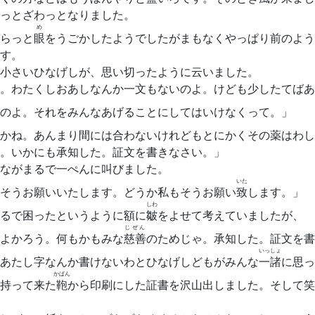
っとざわっとなりました。
め
らっと
眼
をうごかしたようでしたがまもなくやっぱり前のよう
す。
小さいひなげしが、思い切ったように云いました。
。わたくしおあしなんか一文もないのよ。けども少したてばあ
のよ。それをみんなあげることにしてはいけなくって。」
かね。あんまり間には合わないけれどもとにかくその薬はわし
。いかにも承知した。証文を書きなさい。」
ながまるで一ぺんに叫びました。
いた
そうお願いいたします。どうか私もそうお願い
致
します。」
しわ
るで困ったというように額に
皺
をよせて考えていましたが、
じぜん
よかろう。何もかもみな
慈善
のためじゃ。承知した。証文を書
いっしょ
あたし字なんか書けないわとひなげしどもがみんな
一諸
に思っ
かばん
持って来た
鞄
から印刷にした証書を沢山出しました。そして笑