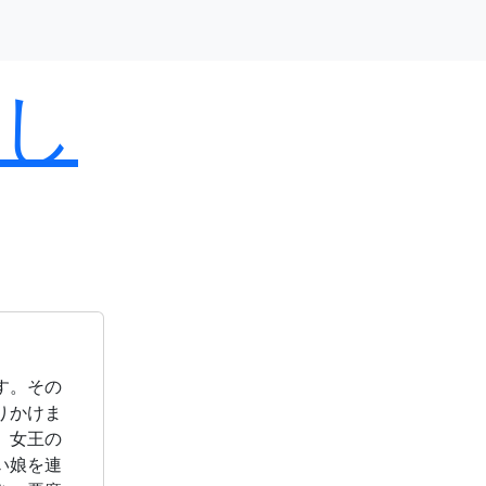
し
す。その
りかけま
、女王の
い娘を連