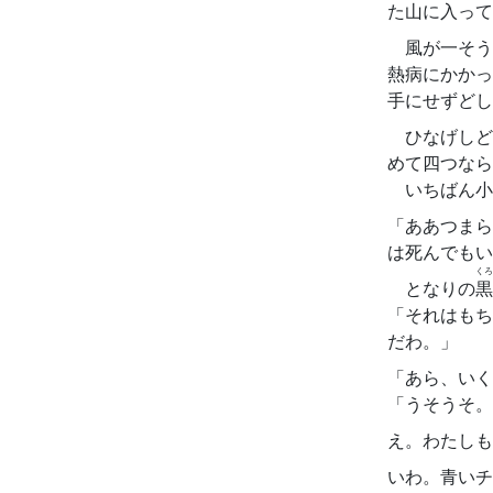
た山に入って
風が一そう
熱病にかかっ
手にせずどし
ひなげしど
めて四つなら
いちばん小
「ああつまら
は死んでもい
くろ
となりの
黒
「それはもち
だわ。」
「あら、いく
「うそうそ。
え。わたしも
いわ。青いチ