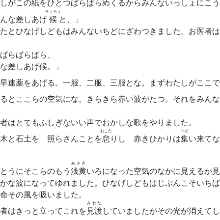
しがこの紙をひとつぱらぱらめくるからみんないっしょにこう
そうろう
んな差しあげ
候
と、」
たとひなげしどもはみんないちどにざわつきました。お医者は
ぱらぱらぱら、
な差しあげ候。」
早速薬をあげる。一服、二服、三服とな。まずわたしがここで
るとここらの空気にな。きらきら赤い波がたつ。それをみんな
者はとてもふしぎないい声でおかしな歌をやりました。
おこた
つど
木と石土を 照らさんことを
怠
りし 赤きひかりは
集
い来てな
あさぎ
とうにそこらのもう
浅黄
いろになった空気のなかに見えるか見
かな波になってゆれました。ひなげしどもはじぶんこそいちば
命その風を吸いました。
みわた
者はきっと立ってこれを
見渡
していましたがその光が消えてし