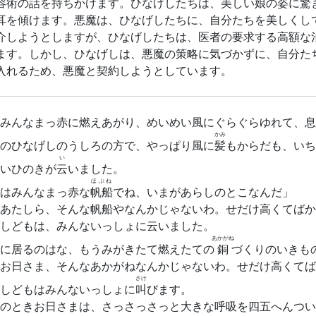
容術の話を持ちかけます。ひなげしたちは、美しい娘の姿に驚
耳を傾けます。悪魔は、ひなげしたちに、自分たちを美しくし
介しようとしますが、ひなげしたちは、医者の要求する高額な
ます。しかし、ひなげしは、悪魔の策略に気づかずに、自分た
入れるため、悪魔と契約しようとしています。
みんなまっ赤に燃えあがり、めいめい風にぐらぐらゆれて、息
かみ
のひなげしのうしろの方で、やっぱり風に
髪
もからだも、いち
い
いひのきが
云
いました。
ほぶね
はみんなまっ赤な
帆船
でね、いまがあらしのとこなんだ」
あたしら、そんな帆船やなんかじゃないわ。せだけ高くてばか
しどもは、みんないっしょに云いました。
あかがね
に居るのはな、もうみがきたて燃えたての
銅
づくりのいきも
お日さま、そんなあかがねなんかじゃないわ。せだけ高くてば
さけ
しどもはみんないっしょに
叫
びます。
のときお日さまは、さっさっさっと大きな呼吸を四五へんつい