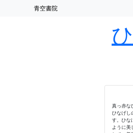
青空書院
真っ赤な
ひなげし
す。ひな
ように美