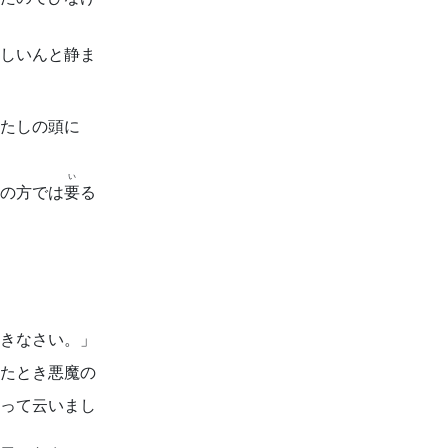
しいんと静ま
たしの頭に
い
の方では
要
る
きなさい。」
たとき悪魔の
って云いまし