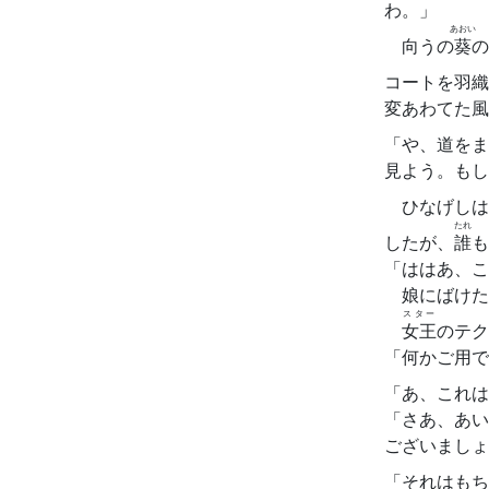
わ。」
あおい
向うの
葵
の
コートを羽織
変あわてた風
「や、道をま
見よう。もし
ひなげしは
たれ
したが、
誰
も
「ははあ、こ
娘にばけた
スター
女王
のテク
「何かご用で
「あ、これは
「さあ、あい
ございましょ
「それはもち