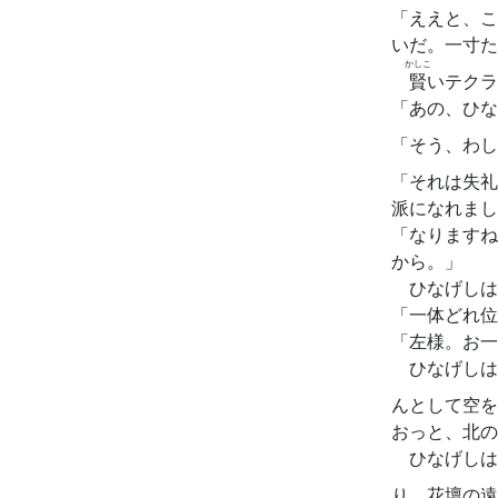
「ええと、こ
いだ。一寸た
かしこ
賢
いテクラ
「あの、ひな
「そう、わし
「それは失礼
派になれまし
「なりますね
から。」
ひなげしは
「一体どれ位
「左様。お一
ひなげしは
んとして空を
おっと、北の
ひなげしは
り、花壇の遠