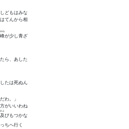
しどもはみな
はてんから相
みね
峰
が少し青ざ
たら、あした
したは死ぬん
だわ。」
方がいいわね
およ
及
びもつかな
っちへ行く