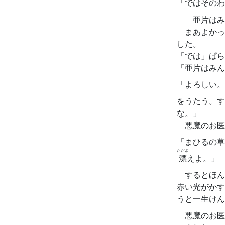
「ではそのわ
亜片はみ
まあよかっ
した。
「では」ぱら
「亜片はみん
「よろしい。
をうたう。す
な。」
悪魔のお医
「まひるの草
ただよ
漂
えよ。」
するとほん
赤い光がかす
うと一生けん
悪魔のお医