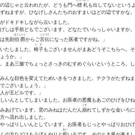
の辺じゃと云われたが、どうも門へ
標札
も出してないという
ずねますが、ひなげしさんたちのおすまいはどの辺ですかな。
がドキドキしながら云いました。
げしは手前どもでございます。どなたでいらっしゃいますか。
はくしゃく
ことづて
は先刻
伯爵
からご
言伝
になった医者ですがね。」
いす
いたしました。
椅子
もございませんがまあどうぞこちらへ。そ
ょうか。」
。まあ三服でちょっとさっきのむすめぐらいというところ。し
みんな顔色を変えてためいきをつきました。テクラがたずねま
でございましょう。」
人が五ビルです。」
しいんとしてしまいました。お医者の悪魔もあごのひげをひね
くず
みあげています。雲のみねはだんだん
崩
れてしずかな金いろに
方へ流れ出しました。
やっぱりしいんとしています。お医者もじっとやっぱりおひげ
あい
くの方などはもうぼんやりと
藍
いろです。そのとき風が来まし