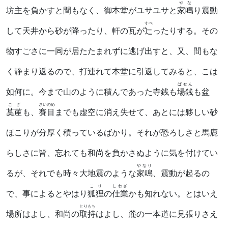
やな
坊主を負かすと間もなく、御本堂がユサユサと
家鳴
り震動
すべ
して天井から砂が降ったり、軒の瓦が
辷
ったりする。その
物すごさに一同が居たたまれずに逃げ出すと、又、間もな
く静まり返るので、打連れて本堂に引返してみると、こは
ばせん
如何に。今まで山のように積んであった寺銭も
場銭
も盆
ござ
さいのめ
茣蓙
も、
賽目
までも虚空に消え失せて、あとには夥しい砂
ほこりが分厚く積っているばかり。それが恐ろしさと馬鹿
らしさに皆、忘れても和尚を負かさぬように気を付けてい
やなり
るが、それでも時々大地震のような
家鳴
、震動が起るの
こり
しわざ
で、事によるとやはり
狐狸
の
仕業
かも知れない。とはいえ
とりもち
場所はよし、和尚の
取持
はよし、麓の一本道に見張りさえ