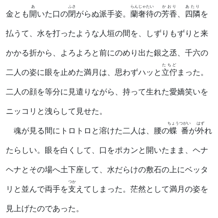
あ
ふさ
らんじゃたい
かおり
あたり
金とも
開
いた口の
閉
がらぬ派手姿。
蘭奢待
の
芳香
、
四隣
を
払うて、水を打ったような人垣の間を、しずりもずりと来
かかる折から、よろよろと前にのめり出た銀之丞、千六の
たちど
二人の姿に眼を止めた満月は、思わずハッと
立佇
まった。
二人の顔を等分に見遣りながら、持って生れた愛嬌笑いを
ニッコリと洩らして見せた。
ちょうつがい
はず
魂が見る間にトロトロと溶けた二人は、腰の
蝶番
が
外
れ
たらしい。眼を白くして、口をポカンと開いたまま、ヘナ
ヘナとその場へ土下座して、水だらけの敷石の上にベッタ
つか
リと並んで両手を
支
えてしまった。茫然として満月の姿を
見上げたのであった。