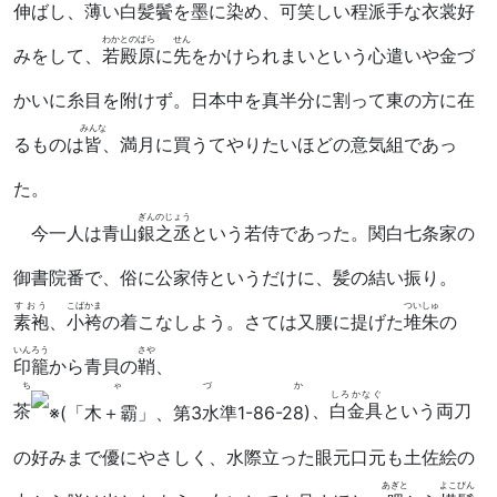
伸ばし、薄い
白髪鬢
を墨に染め、
可笑
しい程派手な衣裳好
わかとのばら
せん
みをして、
若殿原
に
先
をかけられまいという心遣いや金づ
かいに糸目を附けず。日本中を真半分に割って東の方に在
みんな
るものは
皆
、満月に買うてやりたいほどの意気組であっ
た。
ぎんのじょう
今一人は青山
銀之丞
という若侍であった。関白七条家の
御書院番で、俗に公家侍というだけに、髪の結い振り。
すおう
こばかま
ついしゅ
素袍
、
小袴
の着こなしよう。さては又腰に提げた
堆朱
の
いんろう
さや
印籠
から青貝の
鞘
、
ちゃづか
しろかなぐ
茶
、
白金具
という両刀
の好みまで優にやさしく、水際立った眼元口元も土佐絵の
あぎと
よこびん