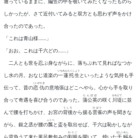
通っているままに、編笠の中を覗いてみたくなったものら
しかったが、さて近付いてみると双方とも思わず声をかけ
合ったのであった。
「これは青山様……」
「おお。これは千六どの……」
二人とも世を忍ぶ身ながらに、落ちぶれて見ればなつか
いちれんたくしょう
し水の月。おなじ道楽の
一蓮托生
といったような気持も手
こいがたき
伝って、昔の
恋仇
の意地張はどこへやら。心から手を取り
たんぽぽ
かわどて
合って奇遇を喜び合うのであった。
蒲公英
の咲く
川堤
に並
うしろ
ひばり
んで腰を打ちかけ、お宮の
背後
から揚る
雲雀
の声を聞きな
ふくべ
がら、銀之丞が腰の
瓢
と盃を取出せば、千六は恥かしなが
わりご
ほしいわし
ら背負うて来た風呂敷包みの
割籠
を開いて、焼いた
干鰯
を