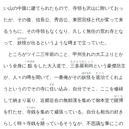
い山の中腹に建てられたもので、寺領も沢山に附いておっ
たが、その後、信長公、秀吉公、東照宮様と代が変って来
るうちに、その寺領もなくなり、久しく無住の荒れ寺とな
ばけもの
って、
妖怪
が出るというような噂まで立っていた。
ところがツイ二三年前のこと、甲州生れの大工上りとか
いれずみ
さんたらおしょう
いう全身に
黥
をした大入道で、
三多羅和尚
という豪傑坊主
ばけもの
たいじ
が、人々の噂を聞いて、一番俺がその
妖怪
を
退治
てくれよ
すま
うというのでその寺に
住
い込み、自分でそこ、ここを修繕
ばくち
して納まり返り、近郷近在の無頼漢を集めて御本堂で
賭博
てらせん
を打たせ、
寺銭
を集めて威張っている。自分も相当の好き
は
らしく時々寺銭を
賭
っているそうなが、不思議な事にこの