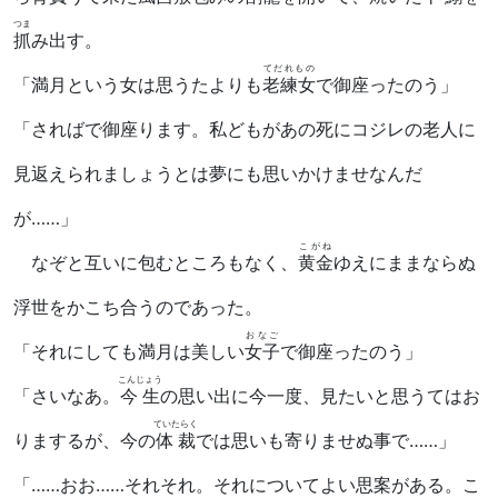
つま
抓
み出す。
てだれもの
「満月という女は思うたよりも
老練女
で御座ったのう」
「さればで御座ります。私どもがあの死にコジレの老人に
見返えられましょうとは夢にも思いかけませなんだ
が……」
こがね
なぞと互いに包むところもなく、
黄金
ゆえにままならぬ
浮世をかこち合うのであった。
おなご
「それにしても満月は美しい
女子
で御座ったのう」
こんじょう
「さいなあ。
今生
の思い出に今一度、見たいと思うてはお
ていたらく
りまするが、今の
体裁
では思いも寄りませぬ事で……」
「……おお……それそれ。それについてよい思案がある。こ