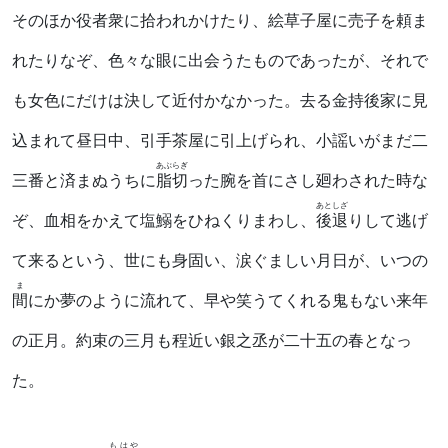
そのほか役者衆に拾われかけたり、絵草子屋に売子を頼ま
れたりなぞ、色々な眼に出会うたものであったが、それで
も女色にだけは決して近付かなかった。去る金持後家に見
込まれて昼日中、引手茶屋に引上げられ、小謡いがまだ二
あぶらぎ
三番と済まぬうちに
脂切
った腕を首にさし廻わされた時な
あとしざ
ぞ、血相をかえて塩鰯をひねくりまわし、
後退
りして逃げ
て来るという、世にも身固い、涙ぐましい月日が、いつの
ま
間
にか夢のように流れて、早や笑うてくれる鬼もない来年
の正月。約束の三月も程近い銀之丞が二十五の春となっ
た。
もはや