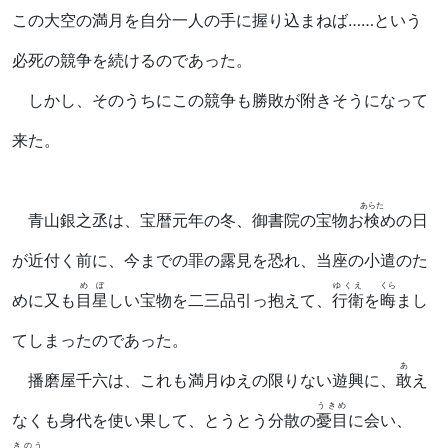
この大空の満月を自分一人の手に握り込まねば……という
必死の競争を続けるのであった。
しかし、そのうちにこの競争も勝敗が附きそうになって
来た。
あらた
青山銀之丞は、宝暦元年の冬、御書院の宝物お
検
めの日
が近付く前に、今までの罪の露見を恐れ、当座の小遣のた
めぼ
ゆくえ
くら
めに又も
目星
しい宝物を二三品引っ抱えて、
行衛
を
晦
まし
てしまったのであった。
あ
播磨屋千六は、これも満月ゆえの限りない遊興に、
敢
え
うきめ
なくも身代を使い果して、とうとう分散の
憂目
に会い、
きのう