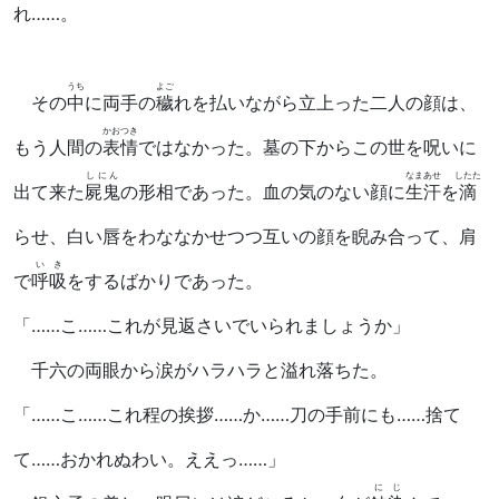
れ……。
うち
よご
その
中
に両手の
穢
れを払いながら立上った二人の顔は、
かおつき
もう人間の
表情
ではなかった。墓の下からこの世を呪いに
しにん
なまあせ
したた
出て来た
屍鬼
の形相であった。血の気のない顔に
生汗
を
滴
らせ、白い唇をわななかせつつ互いの顔を睨み合って、肩
いき
で
呼吸
をするばかりであった。
「……こ……これが見返さいでいられましょうか」
千六の両眼から涙がハラハラと溢れ落ちた。
「……こ……これ程の挨拶……か……刀の手前にも……捨て
て……おかれぬわい。ええっ……」
にじ