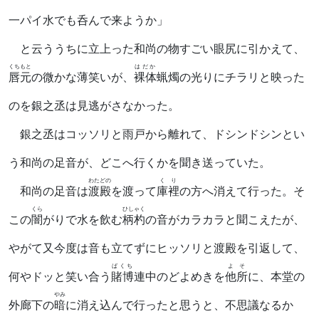
一パイ水でも呑んで来ようか」
と云ううちに立上った和尚の物すごい眼尻に引かえて、
くちもと
はだか
唇元
の微かな薄笑いが、
裸体
蝋燭の光りにチラリと映った
のを銀之丞は見逃がさなかった。
銀之丞はコッソリと雨戸から離れて、ドシンドシンとい
う和尚の足音が、どこへ行くかを聞き送っていた。
わたどの
くり
和尚の足音は
渡殿
を渡って
庫裡
の方へ消えて行った。そ
くら
ひしゃく
この
闇
がりで水を飲む
柄杓
の音がカラカラと聞こえたが、
やがて又今度は音も立てずにヒッソリと渡殿を引返して、
ばくち
よそ
何やドッと笑い合う
賭博
連中のどよめきを
他所
に、本堂の
やみ
外廊下の
暗
に消え込んで行ったと思うと、不思議なるか