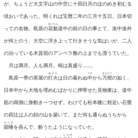
が、ちょうど大文字山の
中空
に十四日月のほのめき
初
むる
頃おいであった。明くれば宝暦二年の三月十五日。日本切
おいらん
っての名物。島原の
花魁
道中の前の日の事とて、洛中洛外
が何とのう、大空に浮き上って行きそうな気はいが、二人
の泊っている木賃宿のアンペラ敷の上までも漂うていた。
月は満月。人も満月。桜は真盛り……。
あかり
うち
まんどう
島原一帯の茶屋の
灯火
は日の暮れぬ
中
から
万燈
の如く、
日本中から大地を埋めむばかりに押寄せた見物衆は、道中
筋の両側に身動き一つせず。わけても松本楼に程近い石畳
の四辻は人の顔の山を築いて、まだ何も通らぬうちから
かたず
固唾
を呑んで、酔うたようになっていた。
しらせ