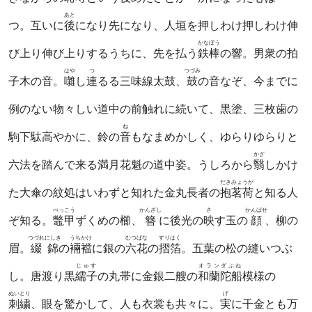
あと
つ。互いに
後
になり先になり、人垣を押しわけ押しわけ伸
かなぼう
び上り伸び上りするうちに、先を払う
鉄棒
の響。男衆の拍
はや
つ
つづみ
子木の音。
囃
し
連
るる三味線太鼓、
鼓
の音なぞ、今までに
例のない物々しい道中の前触れに続いて、黒塗、三枚歯の
ね
駒下駄高やかに、鈴の
音
もなまめかしく、ゆらりゆらりと
かざ
六法を踏んで来る満月花魁の道中姿。うしろから
翳
しかけ
だきみょうが
た大傘の紋処はいわずと知れた金丸長者の
抱茗荷
と知る人
べっこう
かんざし
さ
かんばせ
ぞ知る。
鼈甲
ずくめの櫛、
簪
に後光の
映
す玉の
顔
、柳の
つづれにしき
うちかけ
むつばな
すりはく
眉。
綴錦
の
裲襠
に銀の
六花
の
摺箔
。五葉の松の縫いつぶ
じゅす
オランダぶね
し。唐渡り黒
繻子
の丸帯に金銀二艘の
和蘭陀船
模様の
ぬいとり
げ
刺繍
、眼を驚かして、人も衣裳も共々に、
実
に千金とも万