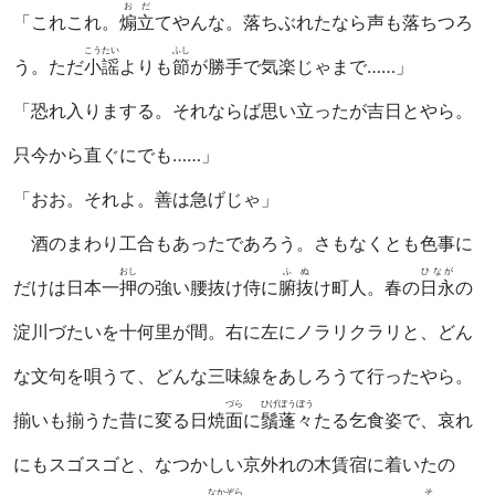
おだ
「これこれ。
煽立
てやんな。落ちぶれたなら声も落ちつろ
こうたい
ふし
う。ただ
小謡
よりも
節
が勝手で気楽じゃまで……」
「恐れ入りまする。それならば思い立ったが吉日とやら。
只今から直ぐにでも……」
「おお。それよ。善は急げじゃ」
酒のまわり工合もあったであろう。さもなくとも色事に
おし
ふぬ
ひなが
だけは日本一
押
の強い腰抜け侍に
腑抜
け町人。春の
日永
の
淀川づたいを十何里が間。右に左にノラリクラリと、どん
な文句を唄うて、どんな三味線をあしろうて行ったやら。
づら
ひげ
ぼうぼう
揃いも揃うた昔に変る日焼
面
に
鬚
蓬々
たる乞食姿で、哀れ
にもスゴスゴと、なつかしい京外れの木賃宿に着いたの
なかぞら
そ