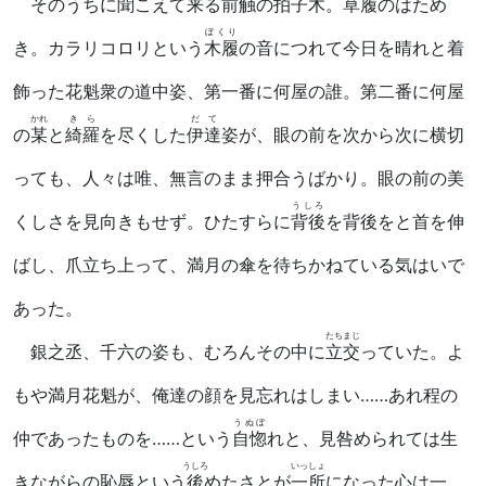
そのうちに聞こえて来る
前触
の拍子木。草履のはため
ぼくり
き。カラリコロリという
木履
の音につれて今日を晴れと着
飾った花魁衆の道中姿、第一番に何屋の誰。第二番に何屋
かれ
きら
だて
の
某
と
綺羅
を尽くした
伊達
姿が、眼の前を次から次に横切
っても、人々は唯、無言のまま押合うばかり。眼の前の美
うしろ
くしさを見向きもせず。ひたすらに
背後
を背後をと首を伸
ばし、爪立ち上って、満月の傘を待ちかねている気はいで
あった。
たちまじ
銀之丞、千六の姿も、むろんその中に
立交
っていた。よ
もや満月花魁が、俺達の顔を見忘れはしまい……あれ程の
うぬぼ
仲であったものを……という
自惚
れと、見咎められては生
うしろ
いっしょ
きながらの恥辱という
後
めたさとが
一所
になった心は一