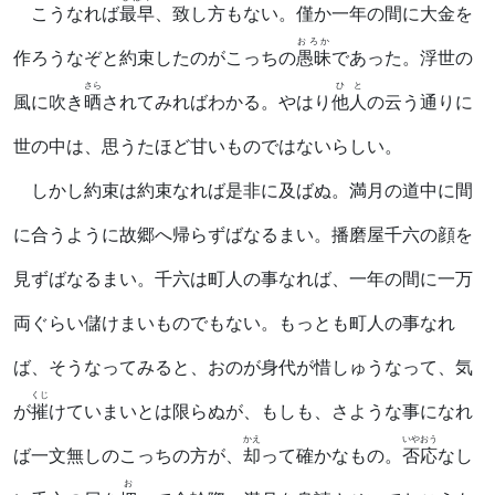
こうなれば
最早
、致し方もない。僅か一年の間に大金を
おろか
作ろうなぞと約束したのがこっちの
愚昧
であった。浮世の
さら
ひと
風に吹き
晒
されてみればわかる。やはり
他人
の云う通りに
世の中は、思うたほど甘いものではないらしい。
しかし約束は約束なれば是非に及ばぬ。満月の道中に間
に合うように故郷へ帰らずばなるまい。播磨屋千六の顔を
見ずばなるまい。千六は町人の事なれば、一年の間に一万
両ぐらい儲けまいものでもない。もっとも町人の事なれ
ば、そうなってみると、おのが身代が惜しゅうなって、気
くじ
が
摧
けていまいとは限らぬが、もしも、さような事になれ
かえ
いやおう
ば一文無しのこっちの方が、
却
って確かなもの。
否応
なし
お