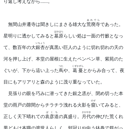
り返し考えながら……。
あれでら
無間山井遷寺は聞きしにまさる雄大な
荒廃寺
であった。
はかはら
星明りに透かしてみると
墓原
らしい処は一面の竹籔となっ
いちょう
て、数百年の大
銀杏
が真黒い巨人のように切れ切れの天の
河を押し上げ、本堂の屋根に生えたペンペン草、紫苑のた
つた
くずかずら
ぐいが、下から這い上った
蔦
や、
葛蔓
とからみ合って、夜
目にもアリアリと森のように茂り重なっていた。
見張りの眼を巧みに潜ってきた銀之丞が、閉め切った本
のぞ
堂の雨戸の隙間からチラチラ洩れる火影を
窺
いてみると、
ばくち
さかやき
正しく天下晴れての
袁彦道
の真盛り。
月代
の伸びた荒くれ
男どもは本職の渡世人らしく、頬冠りや向う鉢巻で群がっ