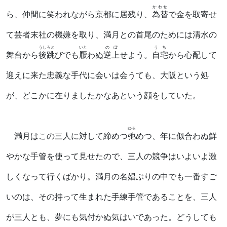
かわせ
ら、仲間に笑われながら京都に居残り、
為替
で金を取寄せ
て芸者末社の機嫌を取り、満月との首尾のためには清水の
うしろと
いと
のぼ
うち
舞台から
後跳
びでも
厭
わぬ
逆上
せよう。
自宅
から心配して
迎えに来た忠義な手代に会いは会うても、大阪という処
が、どこかに在りましたかなあという顔をしていた。
ゆる
満月はこの三人に対して締めつ
弛
めつ、年に似合わぬ鮮
やかな手管を使って見せたので、三人の競争はいよいよ激
しくなって行くばかり。満月の名娼ぶりの中でも一番すご
いのは、その持って生まれた手練手管であることを、三人
が三人とも、夢にも気付かぬ気はいであった。どうしても