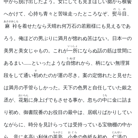
中から脱け出したよう。女にしても見まほしい
腮
から
横鬢
のしめ
へかけて、心持ち青々と苦味走ったところなぞ、
熨斗目
、
あさがみしも
麻裃
を着せたなら天晴れ何万石の若殿様にも見えるであ
ろう。俺ほどの男ぶりに満月が惚れぬ筈はない。日本一の
いっしょ
美男と美女じゃもの。これが
一所
にならぬ話の筋は世間に
うぬぼ
あるまい……といったような
自惚
れから、柄にない無理算
そ
段をして通い
初
めたのが運の尽き。案の定惚れたと見せた
は満月の手管らしかった。天下の色男と自任していた銀之
おいらん
うち
丞が、
花魁
に身上げでもさせる事か。忽ちの
中
に金に詰ま
り初め、御書院番のお役目の最中は、居眠りばかりしてい
ながらに、時分を見計らっては受持っている宝物棚の中か
ちゃさじ
おぐら
にんせい
ら、音に名高い利休の
茶匙
、
小倉
の色紙を初め、
仁清
の