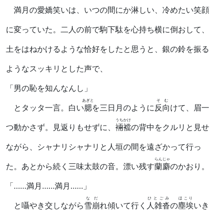
満月の愛嬌笑いは、いつの間にか淋しい、冷めたい笑顔
に変っていた。二人の前で駒下駄を心持ち横に倒おして、
土をはねかけるような恰好をしたと思うと、銀の鈴を振る
ようなスッキリとした声で、
「男の恥を知んなんし」
あぎと
そむ
とタッタ一言。白い
腮
を三日月のように
反向
けて、眉一
うちかけ
つ動かさず。見返りもせずに、
裲襠
の背中をクルリと見せ
ながら、シャナリシャナリと人垣の間を遠ざかって行っ
らんじゃ
た。あとから続く三味太鼓の音。漂い残す
蘭麝
のかおり。
「……満月……満月……」
なだ
ひとごみ
ほこり
と囁やき交しながら
雪崩
れ傾いて行く
人雑沓
の
塵埃
いき