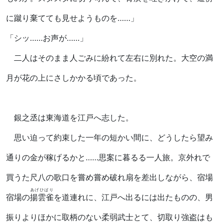
に蹴り棄てても見せようものを……」
「シッ……お声が……」
二人はそのまま人ごみに紛れて左右に別れた。大空の満
月が花の上にさしかかる頃であった。
銀之丞は東海道を江戸へ志した。
思い迫って約束した一年の短かい間に、どうしたら望み
通りの金が稼げるかと……思案に暮るる一人旅。京外れで
買うた尺八の歌口を嘗め嘗め破れ扇を差出しながら、宿場
あげひばり
宿場の
揚雲雀
を道連れに、江戸へ出るには出たものの、男
振りよりほかに取柄のない柔弱武士とて、切取り強盗はも