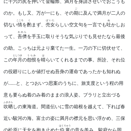
に千六の尻を
押
いて金輪際、満月を身請させいでおこうも
ご
のか。もし又、万が一にも、その
期
に及んで満月が二人の
こころ
く
ばいた
ぬ
切ない
情
を
酌
まず、
売女
らしい空文句を一言でも
吐
かしお
われら
って、
吾儕
を手玉に取りそうな気ぶりでも見せたなら最後
の助。こっちは元より棄てた一生。一刀の下に切伏せて、
としつき
うらみ
は
この
年月
の
怨恨
を
晴
らいてくれるまでの事。所詮、それ位
の役廻りにしか値打せぬ吾身の運命であったかも知れぬ
が……と、とつおいつ思案のうちに、旅支度という程の用
意も要らぬ着のみ着のままの浪人姿。ブラリと立出づる
ふきさら
吹晒
しの東海道。間道伝いに雪の箱根を越えて、下れば春
近い駿河の海。富士の姿に満月の襟元を思い浮かめ、三保
はくりゅう
の松原に天女を抱き止めた
伯竜
の昔を羨み、駿府から岡