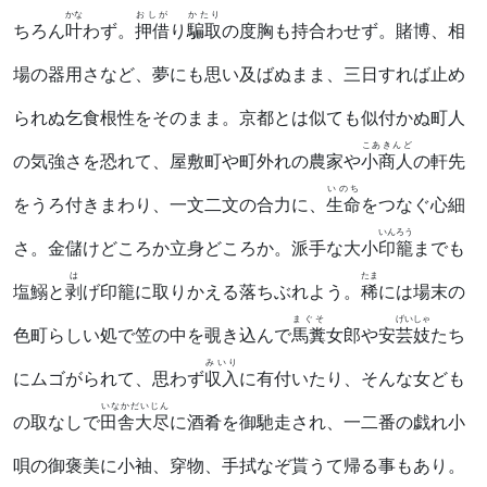
かな
おしが
かたり
ちろん
叶
わず。
押借
り
騙取
の度胸も持合わせず。賭博、相
場の器用さなど、夢にも思い及ばぬまま、三日すれば止め
られぬ乞食根性をそのまま。京都とは似ても似付かぬ町人
こあきんど
の気強さを恐れて、屋敷町や町外れの農家や
小商人
の軒先
いのち
をうろ付きまわり、一文二文の合力に、
生命
をつなぐ心細
いんろう
さ。金儲けどころか立身どころか。派手な大小
印籠
までも
は
たま
塩鰯と
剥
げ印籠に取りかえる落ちぶれよう。
稀
には場末の
まぐそ
げいしゃ
色町らしい処で笠の中を覗き込んで
馬糞
女郎や安
芸妓
たち
みいり
にムゴがられて、思わず
収入
に有付いたり、そんな女ども
いなかだいじん
の取なしで
田舎大尽
に酒肴を御馳走され、一二番の戯れ小
唄の御褒美に小袖、穿物、手拭なぞ貰うて帰る事もあり。