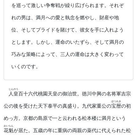
を巡って激しい争奪戦が繰り広げられます。それぞ
れの男は、満月への愛と執念を燃やし、財産や地
位、そしてプライドを賭けて、彼女を手に入れよう
とします。しかし、運命のいたずら、そして満月の
巧みな策略によって、三人の運命は大きく変わって
いくのです。
じんのう
人皇
百十六代桃園天皇の御治世。徳川中興の名将軍吉宗
ほうれき
公の後を受けた天下泰平の真盛り。九代家重公の
宝暦
の初
めっ方。京都の島原で一と云われる松本楼に満月という
おいらん
花魁
が居た。五歳の年に重病の両親の薬代に代えられた松