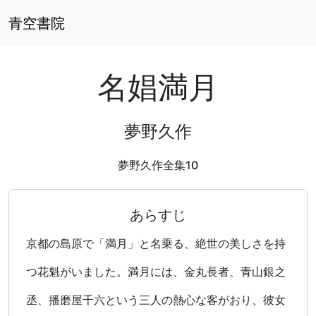
青空書院
名娼満月
夢野久作
夢野久作全集10
あらすじ
京都の島原で「満月」と名乗る、絶世の美しさを持
つ花魁がいました。満月には、金丸長者、青山銀之
丞、播磨屋千六という三人の熱心な客がおり、彼女