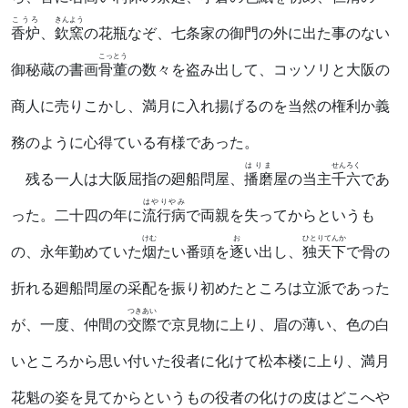
こうろ
きんよう
香炉
、
欽窯
の花瓶なぞ、七条家の御門の外に出た事のない
こっとう
御秘蔵の書画
骨董
の数々を盗み出して、コッソリと大阪の
商人に売りこかし、満月に入れ揚げるのを当然の権利か義
務のように心得ている有様であった。
はりま
せんろく
残る一人は大阪屈指の廻船問屋、
播磨
屋の当主
千六
であ
はやりやみ
った。二十四の年に
流行病
で両親を失ってからというも
けむ
お
ひとりてんか
の、永年勤めていた
烟
たい番頭を
逐
い出し、
独天下
で骨の
折れる廻船問屋の采配を振り初めたところは立派であった
つきあい
が、一度、仲間の
交際
で京見物に上り、眉の薄い、色の白
いところから思い付いた役者に化けて松本楼に上り、満月
花魁の姿を見てからというもの役者の化けの皮はどこへや