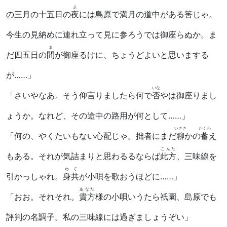
よ
の三月の十五日の
夜
には島原で満月の道中がある筈じゃ。
今生の見納めに連れ立って見に参ろうでは御座らぬか。ま
ま
だ四五日の
間
が御座るけに、ちょうどよいと思いまする
が……」
いな
「さいやなあ。そう仰言りましたら何で
否
やは御座りまし
ょうか。なれど、その途中の路用が何として……」
いささ
たくわ
「何の、やくたいもない心配じゃ。拙者にまだ
聊
かの
蓄
え
こんた
もある。それが気詰まりと思わるるならば
此方
、三味線を
わて
引かっしゃれ。
身共
が小唄を歌おうほどに……」
あなた
「おお。それそれ。
貴方
様の小唄いうたら祇園、島原でも
評判の名調子。私の三味線には過ぎましょうぞい」