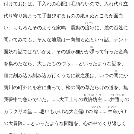
付けておけば、手入れの心配は毛頭ないので、入れ代り立
代り寄り集まって手遊びするものの絶えぬところが面白
たびごと
い。もちろんそのような家鳴、震動の
度毎
に、麓の百姓に
聞いてみても、そんな地震は一向知らぬという話。ナント
さら
面妖な話ではないかえ。その狐か狸かが
渫
って行った金高
を集めたなら、大したものづら……といったような話を、
ま
頭に刻み込み刻み込み行くうちに銀之丞は、いつの
間
にか
菊川の町外れを右に曲って、松の間の草だらけの道を、無
おげぼうず
せいせんじ
我夢中で急いでいた。……大工上りの
袁許坊主
……
井遷寺
の
いとぐち
いのち
カラクリ本堂……思いもかけぬ大金儲けの
緒
……
生命
がけ
の大冒険……といったような問題を、心の中でくり返しく