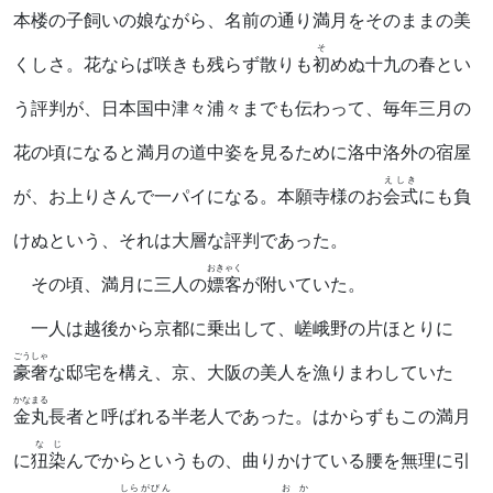
本楼の子飼いの娘ながら、名前の通り満月をそのままの美
そ
くしさ。花ならば咲きも残らず散りも
初
めぬ十九の春とい
う評判が、日本国中津々浦々までも伝わって、毎年三月の
花の頃になると満月の道中姿を見るために洛中洛外の宿屋
えしき
が、お上りさんで一パイになる。本願寺様のお
会式
にも負
けぬという、それは大層な評判であった。
おきゃく
その頃、満月に三人の
嫖客
が附いていた。
一人は越後から京都に乗出して、嵯峨野の片ほとりに
ごうしゃ
豪奢
な邸宅を構え、京、大阪の美人を漁りまわしていた
かなまる
金丸
長者と呼ばれる半老人であった。はからずもこの満月
なじ
に
狃染
んでからというもの、曲りかけている腰を無理に引
しらがびん
おか