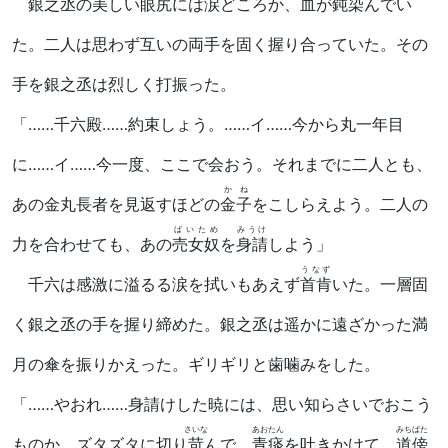
銀之丞の美しい眼尻には涙どころか、血が
鈍染
んでい
た。二人は思わず互いの両手を固く握り合っていた。その
手を銀之丞は烈しく打振った。
「……千六殿……約束しょう。……イ……今から丸一年目
に……イ……今一度、ここで会おう。それまでに二人とも、
かね
あの金丸長者を見返すほどの
金子
をこしらえよう。二人の
ばいため
みうけ
力を合わせても、あの
売女奴
を
身請
しよう」
うなず
千六は感激に溢るる涙を拭いもあえず
首肯
いた。一層固
く銀之丞の手を握り締めた。銀之丞は遥かに遠ざかった満
月の傘を振りかえった。ギリギリと歯噛みをした。
「……やおれ……身請けした暁には、思い知らさいでおこう
さいな
あおたん
みちばた
ものか。ズタズタに切り
苛
んで、
青痰
を吐きかけて、
道傍