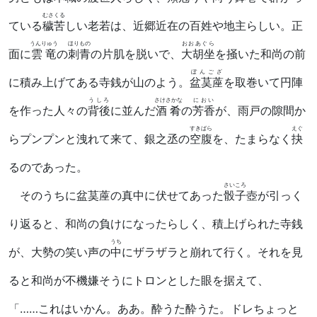
むさくる
ている
穢苦
しい老若は、近郷近在の百姓や地主らしい。正
うんりゅう
ほりもの
おおあぐら
面に
雲竜
の
刺青
の片肌を脱いで、
大胡坐
を掻いた和尚の前
ぼんござ
に積み上げてある寺銭が山のよう。
盆茣蓙
を取巻いて円陣
うしろ
さけさかな
におい
を作った人々の
背後
に並んだ
酒肴
の
芳香
が、雨戸の隙間か
すきばら
えぐ
らプンプンと洩れて来て、銀之丞の
空腹
を、たまらなく
抉
るのであった。
さいころ
そのうちに盆茣蓙の真中に伏せてあった
骰子
壺が引っく
り返ると、和尚の負けになったらしく、積上げられた寺銭
うち
が、大勢の笑い声の
中
にザラザラと崩れて行く。それを見
ると和尚が不機嫌そうにトロンとした眼を据えて、
「……これはいかん。ああ。酔うた酔うた。ドレちょっと