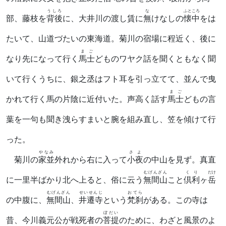
うしろ
な
ふところ
部、藤枝を
背後
に、大井川の渡し賃に
無
けなしの
懐中
をは
たいて、山道づたいの東海道。菊川の宿場に程近く、後に
まご
なり先になって行く
馬士
どものワヤク話を聞くともなく聞
いて行くうちに、銀之丞はフト耳を引っ立てて、並んで曳
まご
かれて行く馬の片陰に近付いた。声高く話す
馬士
どもの言
葉を一句も聞き洩らすまいと腕を組み直し、笠を傾けて行
った。
やなみ
さよ
菊川の
家並
外れから右に入って
小夜
の中山を見ず。真直
むげんざん
くり
だけ
に一里半ばかり北へ上ると、俗に云う
無間山
こと
倶利
ヶ
岳
むげんざん
せいせんじ
おてら
の中腹に、
無間山
、
井遷寺
という
梵刹
がある。この寺は
ぼだい
昔、今川義元公が戦死者の
菩提
のために、わざと風景のよ