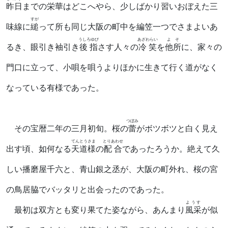
昨日
までの栄華はどこへやら、少しばかり習いおぼえた三
すが
味線に
縋
って所も同じ大阪の町中を編笠一つでさまよいあ
うしろゆび
あざわらい
よそ
るき、眼引き袖引き
後指
さす人々の
冷笑
を
他所
に、家々の
門口に立って、小唄を唄うよりほかに生きて行く道がなく
なっている有様であった。
つぼみ
その宝暦二年の三月初旬。桜の
蕾
がボツボツと白く見え
てんとうさま
とりあわせ
出す頃、如何なる
天道様
の
配合
であったろうか。絶えて久
しい播磨屋千六と、青山銀之丞が、大阪の町外れ、桜の宮
の鳥居脇でバッタリと出会ったのであった。
ようす
最初は双方とも変り果てた姿ながら、あんまり
風采
が似