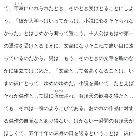
ろうや
て、
牢屋
にいれられたとき、そのとき受けとることにしよ
う。「彼が大学へはいってからは、小説に心をそそられな
かった」とはじめから断って置こう。主人公はもはや第一
の通信を受けとるまえに、文豪になりそこねて痛い目に逢
っているのだから。男は、もう、そのときの文章を胸のな
かに組立てはじめた。「文豪として名高くなることは、い
まの彼にとって、ゆめのゆめだ。小説を書いて、たとえば
けんでん
それが傑作として世に
喧伝
され、有頂天の歓喜を得たとし
ても、それは一瞬のよろこびである。おのれの作品に対す
る傑作の自覚などあり得ない。はかない一瞬間の有頂天が
ほしくて、五年十年の屈辱の日を送るということは、彼に