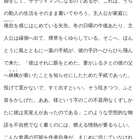
婚をして、サラリイマンになるのであるが、これは、うち
の勤人の生活をそのまま書いてやろう。主人公が家庭に
けんたい
倦怠
を感じはじめている矢先。冬の日曜の午後あたり、主
人公は縁側へ出て、煙草をくゆらしている。そこへ、ほん
とうに風とともに一葉の手紙が、彼の手許へひらひら飛ん
で来た。「彼はそれに眼をとめた。妻がふるさとの彼の父
りんご
へ
林檎
が着いたことを知らせにしたためた手紙であった。
投げて置かないで、すぐ出すといい。そう呟きつつ、ふと
首をかしげた。ああ。様という字のこの不器用なくずしか
たに彼は見覚えがあったのである」このような空想的な物
語を不自然でなく書くのには、燃える情熱が要るらしい。
こんな奇遇の可能を作者自身が、まじめに信じていなけれ