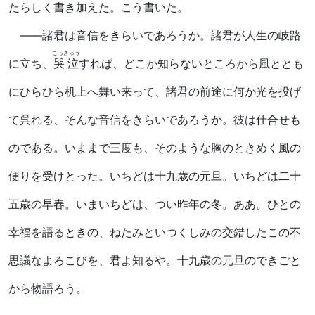
たらしく書き加えた。こう書いた。
――諸君は音信をきらいであろうか。諸君が人生の岐路
こっきゅう
に立ち、
哭泣
すれば、どこか知らないところから風ととも
にひらひら机上へ舞い来って、諸君の前途に何か光を投げ
て呉れる、そんな音信をきらいであろうか。彼は仕合せも
のである。いままで三度も、そのような胸のときめく風の
便りを受けとった。いちどは十九歳の元旦。いちどは二十
五歳の早春。いまいちどは、つい昨年の冬。ああ。ひとの
幸福を語るときの、ねたみといつくしみの交錯したこの不
思議なよろこびを、君よ知るや。十九歳の元旦のできごと
から物語ろう。