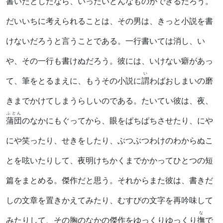
書いたとしたなら、いったいどんなものができるだろう。
だいいちに考えられることは、その男は、きっと小説を書
けないだろうと言うことである。一行書いては消し、い
や、その一行も書けぬだろう。彼には、いけない癖があっ
い
て、筆をとるまえに、もうその小説に
謂
わばおしまいの磨
きまでかけてしまうらしいのである。たいてい彼は、夜、
ふとん
蒲団
のなかにもぐってから、眼をぱちぱちさせたり、にや
にや笑ったり、せきをしたり、ぶつぶつわけのわからぬこ
とを呟いたりして、夜明けちかくまでかかってひとつの短
篇をまとめる。傑作だと思う。それからまた彼は、書きだ
しの文章を置きかえてみたり、むすびの文字を再吟味して
な
みたりして、その胸のなかの傑作をゆっくりゆっくり
撫
で