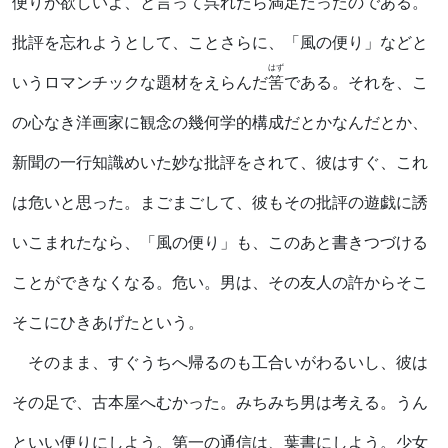
便りが欲しいよ、と言って呉れたら満足だったのである。
批評を忘れようとして、ことさらに、「風の便り」などと
はず
いうロマンチックな題材をえらんだ
筈
である。それを、こ
の心なき洋画家に観念の幾何学的構成だとかなんだとか、
新聞の一行知識めいた妙な批評をされて、彼はすぐ、これ
は危いと思った。まごまごして、彼もその批評の遊戯に誘
いこまれたなら、「風の便り」も、このあと書きつづける
ことができなくなる。危い。男は、その友人の許からそこ
そこにひきあげたという。
そのまま、すぐうちへ帰るのも工合いがわるいし、彼は
その足で、古本屋へむかった。みちみち男は考える。うん
といい便りにしよう。第一の通信は、葉書にしよう。少女