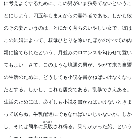
に考えよくするために、この男がいま独身でないというこ
とにしよう。四五年もまえからの妻帯者である。しかも彼
のその妻というのは、とにかく育ちのいやしい女で、彼は
この結婚によって、叔母ひとりを除いたほかのすべての肉
親に捨てられたという、月並みのロマンスを匂わせて置い
じいく
てもよい。さて、このような境遇の男が、やがて来る
自鬻
の生活のために、どうしても小説を書かねばいけなくなっ
たとする。しかし、これも唐突である。乱暴でさえある。
生活のためには、必ずしも小説を書かねばいけないときま
って居らぬ。牛乳配達にでもなればいいじゃないか。しか
はんばく
し、それは簡単に
反駁
され得る。乗りかかった船、という