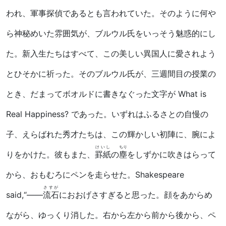
われ、軍事探偵であるとも言われていた。そのように何や
ら神秘めいた雰囲気が、ブルウル氏をいっそう魅惑的にし
た。新入生たちはすべて、この美しい異国人に愛されよう
とひそかに祈った。そのブルウル氏が、三週間目の授業の
とき、だまってボオルドに書きなぐった文字が What is
Real Happiness? であった。いずれはふるさとの自慢の
子、えらばれた秀才たちは、この輝かしい初陣に、腕によ
けいし
ちり
りをかけた。彼もまた、
罫紙
の
塵
をしずかに吹きはらって
から、おもむろにペンを走らせた。
Shakespeare
さすが
said,“
――
流石
におおげさすぎると思った。顔をあからめ
ながら、ゆっくり消した。右から左から前から後から、ペ