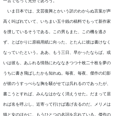
一言でもって充分であろう。
いま日本では、文芸復興とかいう訳のわからぬ言葉が声
高く叫ばれていて、いちまい五十銭の稿料でもって新作家
を捜しているそうである。この男もまた、この機を逃さ
ず、とばかりに原稿用紙に向った、とたんに彼は書けなく
なっていたという。ああ、もう三日、早かったならば。或
いは彼も、あふれる情熱にわななきつつ十枚二十枚を夢の
うちに書き飛ばしたかも知れぬ。毎夜、毎夜、傑作の幻影
が彼のうすっぺらな胸を騒がせては呉れるのであったが、
書こうとすれば、みんなはかなく消えうせた。だまって居
れば名を呼ぶし、近寄って行けば逃げ去るのだ。メリメは
猫と女のほかに、もうひとつの名詞を忘れている。傑作の