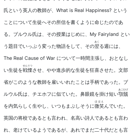
氏という英人の教師が、What is Real Happiness? という
ことについて生徒へその所信を書くように命じたのであ
る。ブルウル氏は、その授業はじめに、My Fairyland とい
あく
う題目でいっぷう変った物語をして、その
翌
る週には、
The Real Cause of War について一時間主張し、おとなし
せんりつ
い生徒を
戦慄
させ、やや進歩的な生徒を狂喜させた。文部
省がこのような教師を雇いいれたことは手柄であった。ブ
あごひげ
ルウル氏は、チエホフに似ていた。鼻眼鏡を掛け短い
顎鬚
ほほえ
を内気らしく生やし、いつもまぶしそうに
微笑
んでいた。
英国の将校であるとも言われ、名高い詩人であるとも言わ
れ、老けているようであるが、あれでまだ二十代だとも言