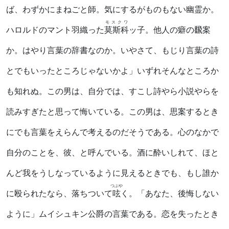
ば、わずかにまねごと師。気にするがものもない幽霊か。
モスクワ
ハロルドのマント羽織った
莫斯科
ッ子。他人の癖の飜案
か。はやり言葉の辞書なのか。いやさて、もじり言葉の詩
とでもいったところじゃないかよ」いずれそんなところか
も知れぬ。この男は、自分では、すこし詩やら小説やらを
読みすぎたと思って悔いている。この男は、思案するとき
にでも言葉をえらんで考えるのだそうである。心のなかで
自分のことを、彼、と呼んでいる。酒に酔いしれて、ほと
んど我をうしなっているように見えるときでも、もし誰か
つぶや
に殴られたなら、落ちついて
呟
く。「あなた、後悔しない
ように」ムイシュキン公爵の言葉である。恋を失ったとき