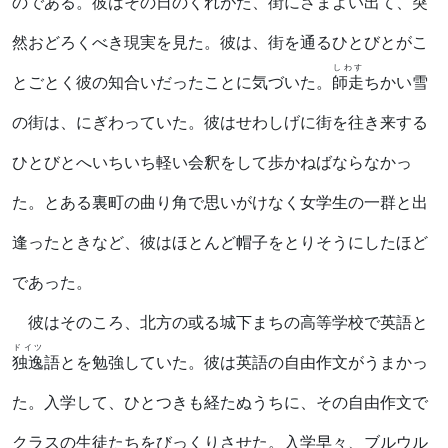
のである。彼はその日のくれがた、街にさまよい出て、突
然おどろくべき現実を見た。彼は、街を通るひとびとがこ
しわす
とごとく彼の知合いだったことに気づいた。
師走
ちかい雪
の街は、にぎわっていた。彼はせわしげに街を往き来する
ひとびとへいちいち軽い会釈をして歩かねばならなかっ
た。とある裏町の曲り角で思いがけなく女学生の一群と出
逢ったときなど、彼はほとんど帽子をとりそうにしたほど
であった。
彼はそのころ、北方の或る城下まちの高等学校で英語と
ドイツ
独逸
語とを勉強していた。彼は英語の自由作文がうまかっ
た。入学して、ひとつきも経たぬうちに、その自由作文で
クラスの生徒たちをびっくりさせた。入学早々、ブルウル