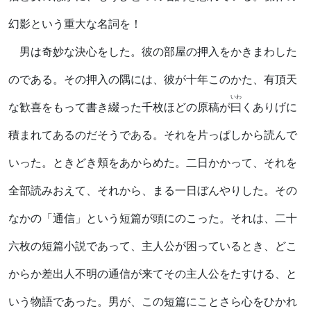
幻影という重大な名詞を！
男は奇妙な決心をした。彼の部屋の押入をかきまわした
のである。その押入の隅には、彼が十年このかた、有頂天
いわ
な歓喜をもって書き綴った千枚ほどの原稿が
曰
くありげに
積まれてあるのだそうである。それを片っぱしから読んで
いった。ときどき頬をあからめた。二日かかって、それを
全部読みおえて、それから、まる一日ぼんやりした。その
なかの「通信」という短篇が頭にのこった。それは、二十
六枚の短篇小説であって、主人公が困っているとき、どこ
からか差出人不明の通信が来てその主人公をたすける、と
いう物語であった。男が、この短篇にことさら心をひかれ