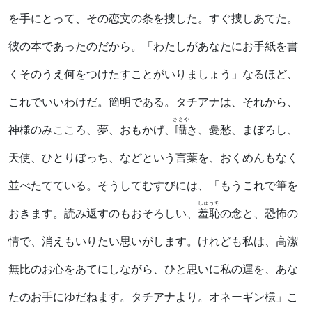
を手にとって、その恋文の条を捜した。すぐ捜しあてた。
彼の本であったのだから。「わたしがあなたにお手紙を書
くそのうえ何をつけたすことがいりましょう」なるほど、
これでいいわけだ。簡明である。タチアナは、それから、
ささや
神様のみこころ、夢、おもかげ、
囁
き、憂愁、まぼろし、
天使、ひとりぼっち、などという言葉を、おくめんもなく
並べたてている。そうしてむすびには、「もうこれで筆を
しゅうち
おきます。読み返すのもおそろしい、
羞恥
の念と、恐怖の
情で、消えもいりたい思いがします。けれども私は、高潔
無比のお心をあてにしながら、ひと思いに私の運を、あな
たのお手にゆだねます。タチアナより。オネーギン様」こ