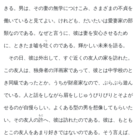
きる。男は、その妻の無学につけこみ、さまざまの不貞を
働いていると見てよい。けれども、だいたいは愛妻家の部
類なのである。なぜと言うに、彼は妻を安心させるため
つ
に、ときたま嘘を
吐
くのである。輝かしい未来を語る。
その日、彼は外出して、すぐ近くの友人の家を訪れた。
この友人は、独身者の洋画家であって、彼とは中学校のと
き同級であったとか。うちが財産家なので、ぶらぶら遊ん
でいる。人と話をしながら眉をしじゅうぴりぴりとそよが
せるのが自慢らしい。よくある型の男を想像してもらいた
もと
い。その友人の
許
へ、彼は訪れたのである。彼は、もとも
とこの友人をあまり好きではないのである。そう言えば、