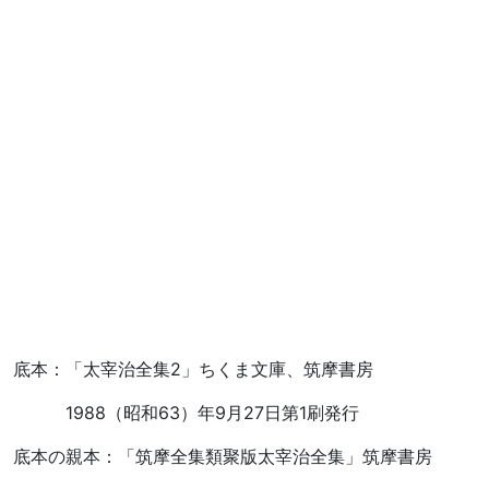
底本：「太宰治全集2」ちくま文庫、筑摩書房
1988（昭和63）年9月27日第1刷発行
底本の親本：「筑摩全集類聚版太宰治全集」筑摩書房