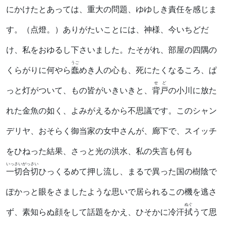
にかけたとあっては、重大の問題、ゆゆしき責任を感じま
す。（点燈。）ありがたいことには、神様、今いちどだ
け、私をおゆるし下さいました。たそがれ、部屋の四隅の
うご
くらがりに何やら
蠢
めき人の心も、死にたくなるころ、ぱ
せど
っと灯がついて、もの皆がいきいきと、
背戸
の小川に放た
れた金魚の如く、よみがえるから不思議です。このシャン
デリヤ、おそらく御当家の女中さんが、廊下で、スイッチ
をひねった結果、さっと光の洪水、私の失言も何も
いっさいがっさい
一切合切
ひっくるめて押し流し、まるで異った国の樹陰で
ぽかっと眼をさましたような思いで居られるこの機を逃さ
ぬぐ
ず、素知らぬ顔をして話題をかえ、ひそかに冷汗
拭
うて思