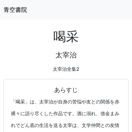
青空書院
喝采
太宰治
太宰治全集2
あらすじ
「喝采」は、太宰治が自身の苦悩や友との関係を赤
裸々に語り尽くした作品です。酒に溺れ、借金まみ
れでどん底の生活を送る太宰は、文学仲間との友情