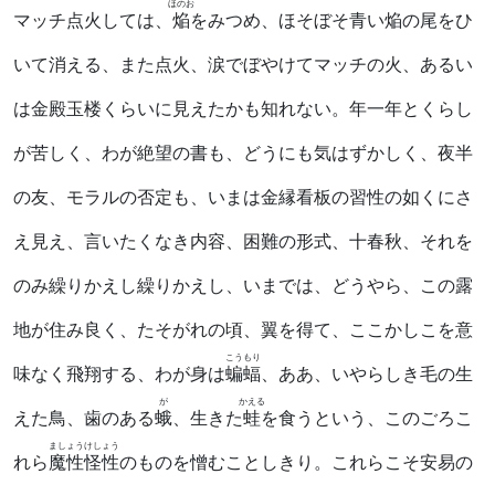
ほのお
マッチ点火しては、
焔
をみつめ、ほそぼそ青い焔の尾をひ
いて消える、また点火、涙でぼやけてマッチの火、あるい
は金殿玉楼くらいに見えたかも知れない。年一年とくらし
が苦しく、わが絶望の書も、どうにも気はずかしく、夜半
の友、モラルの否定も、いまは金縁看板の習性の如くにさ
え見え、言いたくなき内容、困難の形式、十春秋、それを
のみ繰りかえし繰りかえし、いまでは、どうやら、この露
地が住み良く、たそがれの頃、翼を得て、ここかしこを意
こうもり
味なく飛翔する、わが身は
蝙蝠
、ああ、いやらしき毛の生
が
かえる
えた鳥、歯のある
蛾
、生きた
蛙
を食うという、このごろこ
ましょう
けしょう
れら
魔性
怪性
のものを憎むことしきり。これらこそ安易の