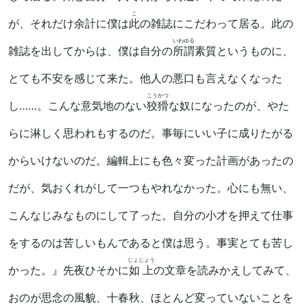
こ
が、それだけ余計に僕は
此
の雑誌にこだわって居る。此の
いわゆる
雑誌を出してからは、僕は自分の
所謂
素質というものに、
とても不安を感じて来た。他人の悪口も言えなくなった
こうかつ
し……。こんな意気地のない
狡猾
な奴になったのが、やた
らに淋しく思われもするのだ。事毎にいい子に成りたがる
からいけないのだ。編輯上にも色々変った計画があったの
だが、気おくれがして一つもやれなかった。心にも無い、
こんなじみなものにして了った。自分の小才を押えて仕事
をするのは苦しいもんであると僕は思う。事実とても苦し
じょじょう
かった。』先夜ひそかに
如上
の文章を読みかえしてみて、
おのが思念の風貌、十春秋、ほとんど変っていないことを