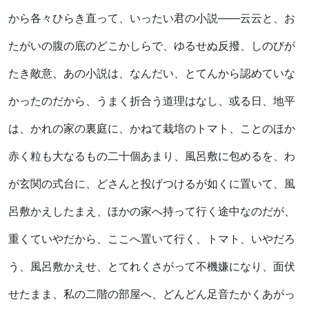
から各々ひらき直って、いったい君の小説――云云と、お
たがいの腹の底のどこかしらで、ゆるせぬ反撥、しのびが
たき敵意、あの小説は、なんだい、とてんから認めていな
かったのだから、うまく折合う道理はなし、或る日、地平
は、かれの家の裏庭に、かねて栽培のトマト、ことのほか
赤く粒も大なるもの二十個あまり、風呂敷に包めるを、わ
が玄関の式台に、どさんと投げつけるが如くに置いて、風
呂敷かえしたまえ、ほかの家へ持って行く途中なのだが、
重くていやだから、ここへ置いて行く、トマト、いやだろ
う、風呂敷かえせ、とてれくさがって不機嫌になり、面伏
せたまま、私の二階の部屋へ、どんどん足音たかくあがっ