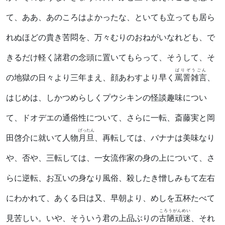
て、ああ、あのころはよかったな、といても立っても居ら
れぬほどの貴き苦悶を、万々むりのおねがいなれども、で
きるだけ軽く諸君の念頭に置いてもらって、そうして、そ
ばりぞうごん
の地獄の日々より三年まえ、顔あわすより早く
罵詈雑言
、
はじめは、しかつめらしくプウシキンの怪談趣味につい
て、ドオデエの通俗性について、さらに一転、斎藤実と岡
げったん
田啓介に就いて人物
月旦
、再転しては、バナナは美味なり
や、否や、三転しては、一女流作家の身の上について、さ
らに逆転、お互いの身なり風俗、殺したき憎しみもて左右
にわかれて、あくる日は又、早朝より、めしを五杯たべて
ころうがんめい
見苦しい。いや、そういう君の上品ぶりの
古陋頑迷
、それ