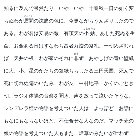
知るに及んで呆然たり、いや、いや、十春秋一日の如く変
みけん
らぬわが
眉間
の沈痛の色に、今更ながらうんざりしたので
こじゅうと
ある。わが名は安易の敵、有頂天の
小姑
、あした死ぬる生
命、お金ある宵はすなわち富者万燈の祭礼、一朝めざむれ
あら
ば、天井の板、わが家のそれに
非
ず、あやしげの青い壁紙
に大、小、星のかたちの銀紙ちらしたる三円天国、死んで
死に切れぬ傷のいたみ、わが友、中村地平、かくのごとき
朝、ラジオ体操の音楽を聞き、声を放って泣いたそうな。
シンデレラ姫の物語を考えついた人は、よっぽど、お話に
もなにもならないほど、不仕合せな人なのだ。マッチ売の
娘の物語を考えついた人もまた、煙草のみたいが叶わず、