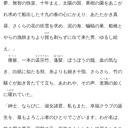
夢、無智の快楽、十年まえ、太陽の国、果樹の園をあこが
れ求めて船出した十九の春の心にかえり、あたたかき真
昼、さくらの花の吹雪を求め、泥の海、蝙蝠の巣、船橋と
ひげ
やらの漁師まちより
髭
も剃らずに出て来た男、ゆるし給
え。」
そうく
もうそうちく
ほうはつ
痩躯
、一本の
孟宗竹
、
蓬髪
、ぼうぼうの鬚、血の気な
き、白紙に似たる頬、糸よりも細き十指、さらさら、竹の
ろうあ
騒ぐが如き音たてて立ち、あわれや、その声、
老鴉
の如く
しわが
に
嗄
れていた。
「紳士、ならびに、淑女諸君。私もまた、幸福クラブの誕
生を、最もよろこぶ者のひとりでございます。わが名は、