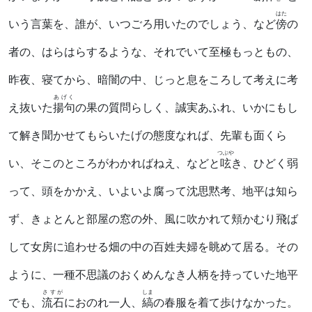
はた
いう言葉を、誰が、いつごろ用いたのでしょう、など
傍
の
者の、はらはらするような、それでいて至極もっともの、
昨夜、寝てから、暗闇の中、じっと息をころして考えに考
あげく
え抜いた
揚句
の果の質問らしく、誠実あふれ、いかにもし
て解き聞かせてもらいたげの態度なれば、先輩も面くら
つぶや
い、そこのところがわかればねえ、などと
呟
き、ひどく弱
って、頭をかかえ、いよいよ腐って沈思黙考、地平は知ら
ず、きょとんと部屋の窓の外、風に吹かれて頬かむり飛ば
して女房に追わせる畑の中の百姓夫婦を眺めて居る。その
ように、一種不思議のおくめんなき人柄を持っていた地平
さすが
しま
でも、
流石
におのれ一人、
縞
の春服を着て歩けなかった。