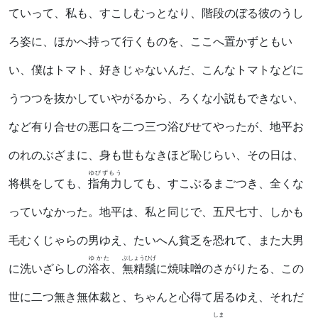
ていって、私も、すこしむっとなり、階段のぼる彼のうし
ろ姿に、ほかへ持って行くものを、ここへ置かずともい
い、僕はトマト、好きじゃないんだ、こんなトマトなどに
うつつを抜かしていやがるから、ろくな小説もできない、
など有り合せの悪口を二つ三つ浴びせてやったが、地平お
のれのぶざまに、身も世もなきほど恥じらい、その日は、
ゆびずもう
将棋をしても、
指角力
しても、すこぶるまごつき、全くな
っていなかった。地平は、私と同じで、五尺七寸、しかも
毛むくじゃらの男ゆえ、たいへん貧乏を恐れて、また大男
ゆかた
ぶしょうひげ
に洗いざらしの
浴衣
、
無精鬚
に焼味噌のさがりたる、この
世に二つ無き無体裁と、ちゃんと心得て居るゆえ、それだ
しま