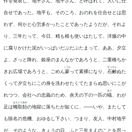
作を発表し、地平さん、地平さん、と呼ばれて、大いに仕
合せであった。地平も、そのころ、おのれを仕合せとは思
わず、何かと心労多かったことであったようだが、それよ
り、三年たって、今日、精も根も使いはたして、洋服の中
に腐りかけた泥がいっぱいだぶだぶたまって、ああ、夕立
よ、ざっと降れ、銀座のまんなかであろうと、二重橋ちか
こうむ
せっけん
きお広場であろうと、ごめん
蒙
って素裸になり、
石鹸
ぬた
くって夕立ちにこの身を洗わせたくてたまらぬ思いにこが
あり
れつつ、会社への忠義のため、炎天の下の一匹の
蟻
、わが
はえとりあめ
足は
蠅取飴
の地獄に落ちたが如くに、――いや、またして
も除名の危機、おゆるし下さい、つまり、友人、中村地平
が、そのような、きょうの日、ふと三年まえのことを思っ