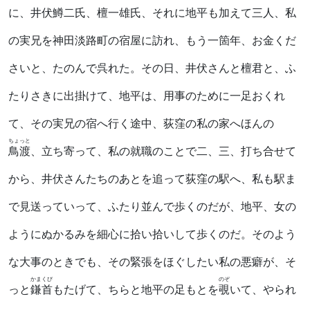
に、井伏鱒二氏、檀一雄氏、それに地平も加えて三人、私
の実兄を神田淡路町の宿屋に訪れ、もう一箇年、お金くだ
さいと、たのんで呉れた。その日、井伏さんと檀君と、ふ
たりさきに出掛けて、地平は、用事のために一足おくれ
て、その実兄の宿へ行く途中、荻窪の私の家へほんの
ちょっと
鳥渡
、立ち寄って、私の就職のことで二、三、打ち合せて
から、井伏さんたちのあとを追って荻窪の駅へ、私も駅ま
で見送っていって、ふたり並んで歩くのだが、地平、女の
ようにぬかるみを細心に拾い拾いして歩くのだ。そのよう
な大事のときでも、その緊張をほぐしたい私の悪癖が、そ
かまくび
のぞ
っと
鎌首
もたげて、ちらと地平の足もとを
覗
いて、やられ