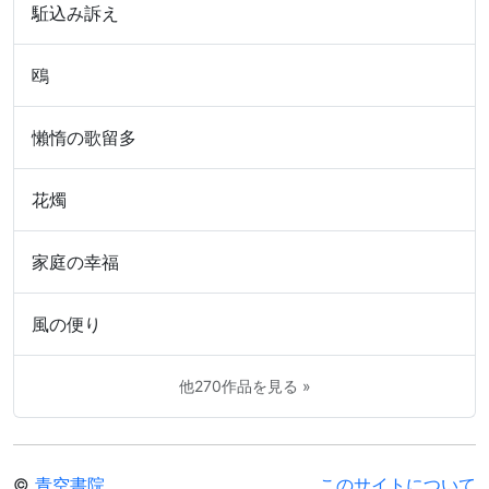
駈込み訴え
鴎
懶惰の歌留多
花燭
家庭の幸福
風の便り
他270作品を見る »
©
青空書院
このサイトについて