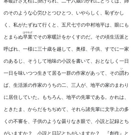
寒暖計さえ柱に掛けられ、二十六歳のかれにとっては、姉
のそのような心労ひとつひとつ、いやらしく、恥ずかし
く、私がたずねて行くと、五尺七寸の中村地平は、眼にも
はやわざ
とまらぬ
早業
でその寒暖計をかくすのだ。その頃生活派と
呼ばれ、一様に三十歳を越して、奥様、子供、すでに一家
のあるじ、そうして地味の小説を書いて、おとなしく一日
い
一日を味いつつ生きて居る一群の作家があって、その
謂
わ
ば、生活派の作家のうちの二、三人が、地平の家のまわり
に居住していた。もちろん、地平の先輩である。かれは、
ときたま、からだをちぢめて、それら諸先輩に文学上の多
くの不審を、子供のような曇りなき眼で、小説と記録とち
がいますか？ 小説と日記とちがいますか？ 『創作』と