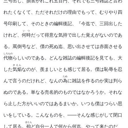
三号出し、損害かれこれ五百円、それでも三号雑誌と言わ
れたくなくて、ただそれだけの理由でもって、むりやり四
号印刷して、そのときの編輯後記、『今迄で、三回出した
いつ
けれど、
何時
だって得意な気持で出した覚えがないのであ
る。罵倒号など、僕の死ぬ迄、思い出させては赤面させる
しろもの
代物
らしいのである。どんな雑誌の編輯後記を見ても、大
きえん
した
気焔
なのが、羨ましいとも感じて居る。僕は恥辱を忍
ため
んで言うのだけれど、なんの
為
に雑誌を作るのか実は判ら
ぬのである。単なる売名的のものではなかろうか。それな
ら止した方がいいのではあるまいか。いつも僕はつらい思
いをしている。こんなものを、――そんな感じがして閉口
ほとん
して居る。
殆
ど自分一人で何から何迄、やって来たのだ