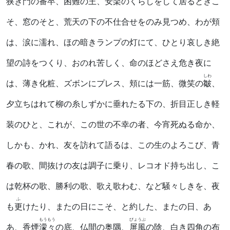
狭き門の番卒、困難の王、安楽のくらしをして居るときこ
そ、窓のそと、荒天の下の不仕合せをのみ見つめ、わが頬
は、涙に濡れ、ほの暗きランプの灯にて、ひとり哀しき絶
望の詩をつくり、おのれ苦しく、命のほどさえ危き夜に
しわ
は、薄き化粧、ズボンにプレス、頬には一筋、微笑の
皺
、
夕立ちはれて柳の糸しずかに垂れたる下の、折目正しき軽
装のひと、これが、この世の不幸の者、今宵死ぬる命か、
しかも、かれ、友を訪れて語るは、この生のよろこび、青
春の歌、間抜けの友は調子に乗り、レコオド持ち出し、こ
は乾杯の歌、勝利の歌、歌え歌わむ、など騒々しきを、夜
ふ
も
更
けたり、またの日にこそ、と約した、またの日、あ
もうもう
びょうぶ
あ、香煙
濛々
の底、仏間の奥隅、
屏風
の陰、白き四角の布