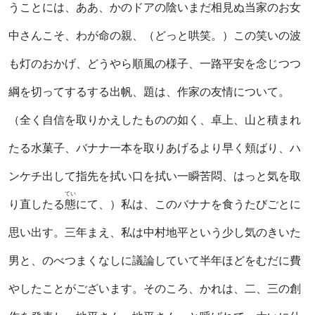
うことには、ああ、かのドアの陰いまだ相見ぬ当家のお女
中さんこそ、わが命の親、（どっと哄笑。）この笑いの波
も灯のおかげ、どうやら順風の様子、一路平安を念じつつ
綱を切ってするする出帆、題は、作家の友情について。
（全く自信を取りかえしたものの如く、卓上、山と積まれ
たる水菓子、バナナ一本を取りあげるより早く頬ばり、ハ
ンケチ出して指先を拭い口を拭い一瞬苦悶、はっと気を取
てい
り直したる
態
にて、）私は、このバナナを食うたびごとに
思い出す。三年まえ、私は中村地平という少し気のきいた
男と、のべつまくなしに議論していて半年ほどをむだに費
やしたことがございます。そのころ、かれは、二、三の創