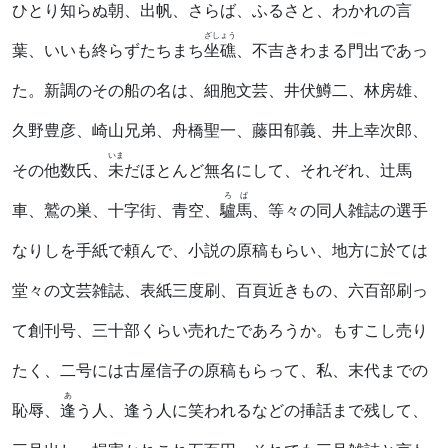
ひとり知らぬ朝、出帆、さらば、ふるさと、わかれの言
ざしょう
葉、いいも終らずたちまち
坐礁
、不吉きわまる門出であっ
た。新調のその船の名は、細胞文芸、井伏鱒二、林房雄、
久野豊彦、崎山兄弟、舟橋聖一、藤田郁義、井上幸次郎、
いま
その他数氏、
未
だほとんど無名にして、それぞれ、辻馬
ろば
車、鷲の巣、十字街、青空、
驢馬
、等々の同人雑誌の選手
なりしを手紙で頼んで、小説の原稿もらい、地方に於ては
堂々の文芸雑誌、表紙三度刷、百頁近きもの、六百部刷っ
て創刊号、三十部くらい売れたであろうか。もすこし売り
たく、二号には古屋信子の原稿もらって、私、末代までの
あ
恥辱、
逢
う人、逢う人に笑われるなどの挿話まで残して、