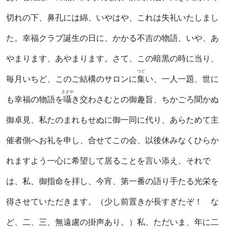
切れの下、鼻孔には綿、いやはや、これは失礼いたしまし
た。幸福クラブ誕生の日に、かかる不吉の物語、いや、あ
やまります、あやまります。さて、この暗黒の時に当り、
つど
毎月いちど、このご結構のサロンに
集
い、一人一題、世に
ささや
も幸福の物語を
囁
き交わさむとの御趣旨、ちかごろ聞かぬ
御卓見、私たのまれもせぬに御一同に代り、あらためて主
催者側へお礼を申し、合せてこの会、以後休みなくひらか
れますよう一心に希望して居ることを言い添え、それで
は、私、御指命を拝し、今宵、第一番の語り手たる光栄を
得させていただきます。（少し前置きが長すぎたぞ！ な
ど、二、三、無遠慮の掛声あり。）私、ただいま、年に二