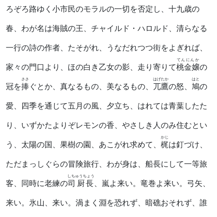
ろぞろ路ゆく小市民のモラルの一切を否定し、十九歳の
春、わが名は海賊の王、チャイルド・ハロルド、清らなる
一行の詩の作者、たそがれ、うなだれつつ街をよぎれば、
てんにんか
家々の門口より、ほの白き乙女の影、走り寄りて
桃金嬢
の
ささ
はげたか
はと
冠を
捧
ぐとか、真なるもの、美なるもの、
兀鷹
の怒、
鳩
の
愛、四季を通じて五月の風、夕立ち、はれては青葉したた
り、いずかたよりぞレモンの香、やさしき人のみ住むとい
かじ
う、太陽の国、果樹の園、あこがれ求めて、
梶
は釘づけ、
ただまっしぐらの冒険旅行、わが身は、船長にして一等旅
しちゅうちょう
客、同時に老練の
司厨長
、嵐よ来い。竜巻よ来い。弓矢、
来い。氷山、来い。渦まく淵を恐れず、暗礁おそれず、誰