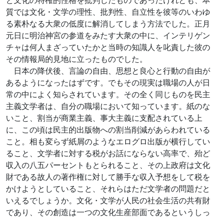
と文化の特権的性格を批判したものであったけれども、本
質では文化・文学の理性、批判性、自立性を彼等のいわゆ
る素朴なる大衆の低度に解消してしまう方法でした。正月
元日に明治神宮の参道をみたす大衆の中に、インテリゲン
チャは何人まざっていたかと当時の知識人を叱責した彼の
その情報局的見地に立ったものでした。
日本の降伏後、言論の自由、思想と良心と行動の自由が
あるようになったはずです。でもその現実は職場の人が日
常の中によく知らされています。その全く同じものを民主
主義文学者は、自分の職場において知っています。紙のな
いこと、割当が商業主義、事大主義に支配されている上
に、この頃は民主的出版物への割当削減があらわれている
こと。相も変らず紙屑のようなエログロ出版が横行してい
ること、文学者に対する税がお話にならない高率で、殆ど
収入の八五パーセントもとられること、その上政府は文化
財である故人の著作権に対して勝手な収入予想をして税を
かけようとしていること、それらはただ文学者の問題だと
いえるでしょうか。文化・文学が人民の社会生活の共有財
であり、その創造は一つの文化生産部面であるというしっ