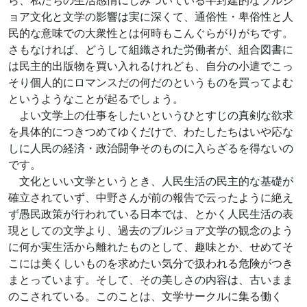
ら、私たちの生活感情にしみついている半封建的なブルジ
ョア文化と文学の影響は実に深くて、通俗性・卑俗性と人
民的な意味での大衆性とは何時もこんぐらがりがちです。
さもなければ、どうして組織された労働者が、組合図書に
は民主的出版物を買い入れるけれども、自分の小遣でこっ
そり個人的にロマンスだの何だのというものを買ってよむ
というようなことが起るでしょう。
よい文学上の仕事をしたいというひとすじの真剣な欲求
を具体的につきつめてゆくだけで、わたしたちはいや応な
しに人民の経済・政治闘争そのものに入らざるを得ないの
です。
文化といい文学というとき、人民生活の民主的な基礎が
確立されていず、中野さんが前の報告で云ったように絶え
ず愚民政策が行われている日本では、とかく人民生活の表
現としての文学より、過去のブルジョア文学の観念のよう
に何か実生活から離れたものとして、趣味とか、せめてそ
こには美くしいものを求めたい気分で扱われる危険がつき
まとっています。そして、その美しさの内容は、古いまま
のこされている。このことは、文学サークルに集る働く