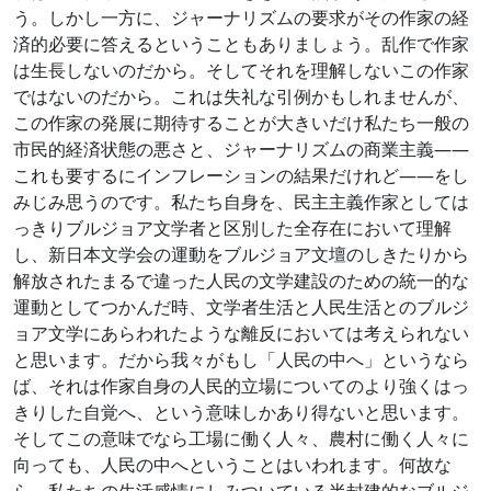
う。しかし一方に、ジャーナリズムの要求がその作家の経
済的必要に答えるということもありましょう。乱作で作家
は生長しないのだから。そしてそれを理解しないこの作家
ではないのだから。これは失礼な引例かもしれませんが、
この作家の発展に期待することが大きいだけ私たち一般の
市民的経済状態の悪さと、ジャーナリズムの商業主義――
これも要するにインフレーションの結果だけれど――をし
みじみ思うのです。私たち自身を、民主主義作家としては
っきりブルジョア文学者と区別した全存在において理解
し、新日本文学会の運動をブルジョア文壇のしきたりから
解放されたまるで違った人民の文学建設のための統一的な
運動としてつかんだ時、文学者生活と人民生活とのブルジ
ョア文学にあらわれたような離反においては考えられない
と思います。だから我々がもし「人民の中へ」というなら
ば、それは作家自身の人民的立場についてのより強くはっ
きりした自覚へ、という意味しかあり得ないと思います。
そしてこの意味でなら工場に働く人々、農村に働く人々に
向っても、人民の中へということはいわれます。何故な