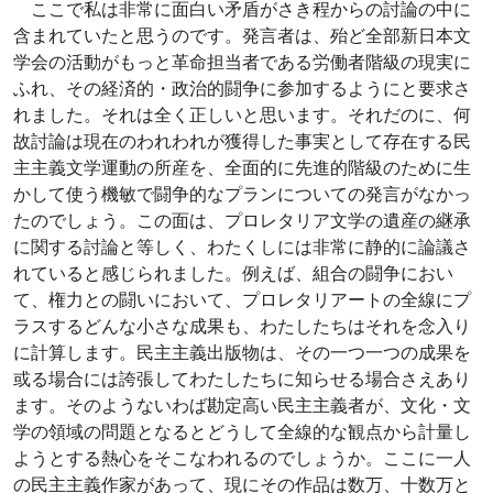
ここで私は非常に面白い矛盾がさき程からの討論の中に
含まれていたと思うのです。発言者は、殆ど全部新日本文
学会の活動がもっと革命担当者である労働者階級の現実に
ふれ、その経済的・政治的闘争に参加するようにと要求さ
れました。それは全く正しいと思います。それだのに、何
故討論は現在のわれわれが獲得した事実として存在する民
主主義文学運動の所産を、全面的に先進的階級のために生
かして使う機敏で闘争的なプランについての発言がなかっ
たのでしょう。この面は、プロレタリア文学の遺産の継承
に関する討論と等しく、わたくしには非常に静的に論議さ
れていると感じられました。例えば、組合の闘争におい
て、権力との闘いにおいて、プロレタリアートの全線にプ
ラスするどんな小さな成果も、わたしたちはそれを念入り
に計算します。民主主義出版物は、その一つ一つの成果を
或る場合には誇張してわたしたちに知らせる場合さえあり
ます。そのようないわば勘定高い民主主義者が、文化・文
学の領域の問題となるとどうして全線的な観点から計量し
ようとする熱心をそこなわれるのでしょうか。ここに一人
の民主主義作家があって、現にその作品は数万、十数万と