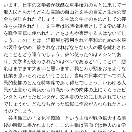
います。日本の文学者が残酷な軍事権力のもとに果して一
般人民とちがうどんな言論の自由と文学の自立と生活の安
全を保証されたでしょう。文学は文学そのものとしての存
在を抹殺されたし、文学者は戦時徴用者として文学の能力
を戦争宣伝に使われたことをよもや否定する人はないでし
ょう。このことは、洋服屋が徴用されて平和のための衣服
の製作をやめ、殺されなければならない人の服を縫わされ
たこととどう違うでしょう。彼の使ったのはミシンであ
り、文学者が使わされたのはペンであるということに、悲
劇はますます大きいと思います。我とわが頸をおるような
仕業を強いられたということは、当時の日本のすべての人
民的悲惨のどんな特等席であり得たでしょう。いわゆる人
民が上官から憲兵から特高からその肉体の上にくらったビ
ンタとちがったビンタが、文学者のために用意されていた
でしょうか。どんなちがった監獄に作家が入れられたとい
うのでしょう。
谷川徹三の「文化平衡論」という主張が戦争拡大する前
後の時期に書かれました。この主張は表面では過去の文学