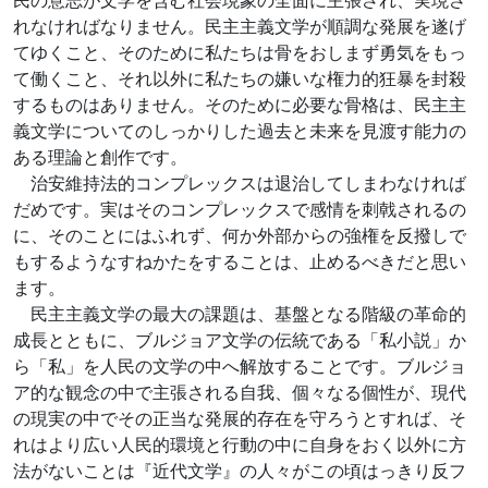
民の意志が文学を含む社会現象の全面に主張され、実現さ
れなければなりません。民主主義文学が順調な発展を遂げ
てゆくこと、そのために私たちは骨をおしまず勇気をもっ
て働くこと、それ以外に私たちの嫌いな権力的狂暴を封殺
するものはありません。そのために必要な骨格は、民主主
義文学についてのしっかりした過去と未来を見渡す能力の
ある理論と創作です。
治安維持法的コンプレックスは退治してしまわなければ
だめです。実はそのコンプレックスで感情を刺戟されるの
に、そのことにはふれず、何か外部からの強権を反撥しで
もするようなすねかたをすることは、止めるべきだと思い
ます。
民主主義文学の最大の課題は、基盤となる階級の革命的
成長とともに、ブルジョア文学の伝統である「私小説」か
ら「私」を人民の文学の中へ解放することです。ブルジョ
ア的な観念の中で主張される自我、個々なる個性が、現代
の現実の中でその正当な発展的存在を守ろうとすれば、そ
れはより広い人民的環境と行動の中に自身をおく以外に方
法がないことは『近代文学』の人々がこの頃はっきり反フ