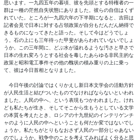
思います。一九四五年の暮頃、彼を先頭とする特権者の一
群は一種の茫然自失状態にありました。彼らの自信はくず
れていた。ところが一九四六年の下半期になると、吉田は
記者会見で日本に対する占領政策が自分もだんだん納得で
きるものになってきたと語った。そして今はどうでしょ
う。石の上にも三年待った甲斐があらわれていないでしょ
うか。この三年間に、どぶ水が溢れるような汚さと早さで
日本の生れ変ろうとする社会を毒したあらゆる非民主的な
政策と昭和電工事件その他の醜状の積み重りの上に乗っ
て、彼は今日首相となりました。
今日午後の討論ではくりかえし新日本文学会の活動方針
が人民生活と結びついたものでなければならないといわれ
ました。人民の中へ、という表現もつかわれました。けれ
ども私たちが生き、そしてそこから生もうとしている文学
の本質を考えたとき、ロシアの十九世紀のインテリゲンチ
ャのように人民の中へということも何だか変ではないでし
ょうか。私たちがとりもなおさず人民の一部分じゃあない
のでしょうか。戦争中のことを考えてみればよく分ると思