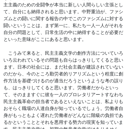
主主義のための全闘争が本当に新しい人間らしい主張とし
て、自分にも納得されると思います。中野重治が、ファシ
ズムとの闘いに関する報告の中でこのファシズムに対する
闘いということは、まず第一に、私たち一人一人がそれを
自分の問題として、日常生活の中に納得することが必要だ
といった意味がここにあると思います。
こうみて来ると、民主主義文学の創作方法についていろ
いろ云われているその問題も自らはっきりしてくると思い
ます。日本の社会には、まだ社会主義が建設されていない
のだから、今のところ勤労者的リアリズムという程度に創
作方法を基礎づけるのが適当だろうというような考の誤り
も、はっきりしてくると思います。労働者だからといっ
て、そのまますぐに彼を一人のプロレタリアートすなわち
民主主義革命の担当者であるといえないことは、私よりも
おそらく職場の人達自身が知っているでしょう。労働者自
身がもっともよく遅れた労働者がどんなに階級の負担であ
るかということとそれを悪用する勢力の現実を知っていま