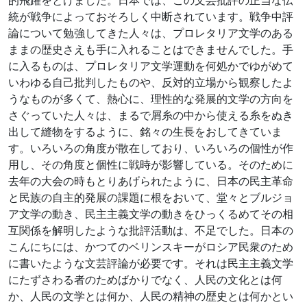
的飛躍をとげました。日本では、この文芸批評の正当な伝
統が戦争によっておそろしく中断されています。戦争中評
論について勉強してきた人々は、プロレタリア文学のある
ままの歴史さえも手に入れることはできませんでした。手
に入るものは、プロレタリア文学運動を何処かでゆがめて
いわゆる自己批判したものや、反対的立場から観察したよ
うなものが多くて、熱心に、理性的な発展的文学の方向を
さぐっていた人々は、まるで屑糸の中から使える糸をぬき
出して縫物をするように、銘々の生長をおしてきていま
す。いろいろの角度が散在しており、いろいろの個性が作
用し、その角度と個性に戦時が影響している。そのために
去年の大会の時もとりあげられたように、日本の民主革命
と民族の自主的発展の課題に根をおいて、堂々とブルジョ
ア文学の動き、民主主義文学の動きをひっくるめてその相
互関係を解明したような批評活動は、不足でした。日本の
こんにちには、かつてのベリンスキーがロシア民衆のため
に書いたような文芸評論が必要です。それは民主主義文学
にたずさわる者のためばかりでなく、人民の文化とは何
か、人民の文学とは何か、人民の精神の歴史とは何かとい