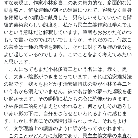
ずな表現は、作家小林多喜二のあの精力的な、多面的な活
動意慾と、解放運動の刻々の進展につれて、容赦なく自身
を鞭撻しその課題に献身した、男らしいそしていかにも階
級的芸術家らしい態度を、私たち民主主義作家は学んでよ
いという意味だと解釈しています。筆者もおおかたそのつ
もりで書いたのではないでしょうか。それだのに、何故こ
の言葉は一種の感情を刺戟し、それに対する反撥の気分を
よび起しているのでしょう。このことをよく考えてみたい
と思います。
こんにちでもまだ小林多喜二という名には、赤く、黒
く、大きい陰影がつきまとっています。それは治安維持法
の影です。我々をおどかす治安維持法の影が小林多喜二と
いう名から消えていません。彼の名は彼の蒙った虐殺を想
い起させます。その瞬間に私たちの心に恐怖がわきます。
小林多喜二的身がまえといわれると、何となしその恐ろし
い赤い影の下に、自分をさらせといわれるように感じま
す。しかし率直にその感情は語られません。それをよけ
て、文学理論上の議論のように話がもってゆかれます。
このことがどんなに危険であり、民主主義文学の素直な