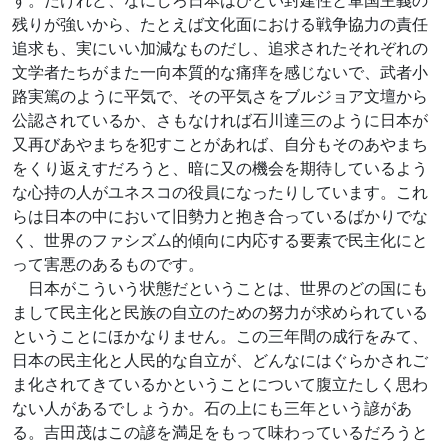
す。だけれど、なにしろ日本はひどい封建性と軍国主義の
残りが強いから、たとえば文化面における戦争協力の責任
追求も、実にいい加減なものだし、追求されたそれぞれの
文学者たちがまた一向本質的な痛痒を感じないで、武者小
路実篤のように平気で、その平気さをブルジョア文壇から
公認されているか、さもなければ石川達三のように日本が
又再びあやまちを犯すことがあれば、自分もそのあやまち
をくり返えすだろうと、暗に又の機会を期待しているよう
な心持の人がユネスコの役員になったりしています。これ
らは日本の中において旧勢力と抱き合っているばかりでな
く、世界のファシズム的傾向に内応する要素で民主化にと
って害悪のあるものです。
日本がこういう状態だということは、世界のどの国にも
まして民主化と民族の自立のための努力が求められている
ということにほかなりません。この三年間の成行をみて、
日本の民主化と人民的な自立が、どんなにはぐらかされご
ま化されてきているかということについて腹立たしく思わ
ない人があるでしょうか。石の上にも三年という諺があ
る。吉田茂はこの諺を満足をもって味わっているだろうと