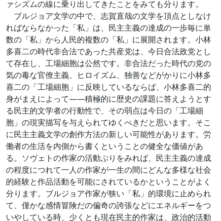
ァシズムの線に乗り出してきたことをみても分ります。
ブルジョア文学の中で、志賀直哉の文学を頂点としなけ
ればならなかった「私」は、民主主義の達成の一歩毎に単
数の「私」から人民的複数の「私」に展開されます。小林
多喜二の時代非合法であった共産党は、今日合法政党とし
て存在し、工場細胞は公然です。非合法だった時代の党の
気の毒な官僚主義、ヒロイズム、独善などがかりに小林多
喜二の「工場細胞」に反映しているならば、小林多喜二的
身がまえによって――積極的に歴史の課題に答えようとす
る民主的文学者の行動性で、その弱点は今日の「工場細
胞」の現実描写を与えられてゆくべきだと思います。そこ
に民主主義文学の創作方法の新しい可能性があります。労
働者の生活を内側から書くということの健全な価値があ
る。ソヴェトの作家の活動ぶりをみれば、民主主義の達成
の程度につれて一人の作家が一生の間にどんな多様な社会
的経験と作品活動を可能にされているかということがよく
分ります。ブルジョア作家が狭い「私」的環境に止められ
て、僅かな感情冒険だの偏奇の誇張などにエネルギーをつ
いやしている時、少くとも現在民主的作家は、政治的活動