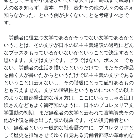
家として評論や小説をかいている人々は、終戦まで蔵原惟
人の名を知らず、宮本、中野、壺井その他の人々の名さえ
知らなかった、という例が少くないことを考慮すべきで
す。
労働者に役立つ文学であるかそうでない文学であるかと
いうことは、その文学が日本の民主主義建設の過程にどん
なプラスをもっているかいないかということで決定すると
思います。文学は文学です。ビラではない。ポスターでも
ない。労働者の生活を描いたというだけで、またその作品
を働く人が書いたからというだけで民主主義の文学である
ということは云えないし、その階級にとって値打あるもの
とも云えません。文学の階級性というものについての以上
のような自然発生的な考え方は、ここにいらっしゃる江口
渙さんなどもよく御存知のように、日本のプロレタリア文
学運動の初期、まだ無産者の文学と云われて宮嶋資夫その
他が小説を書き出した頃の現象です。その後労働者とい
い、無産者という一般的な社会層の中に、プロレタリアと
して歴史を推進させてゆく自覚ある労働者部隊の革命的な