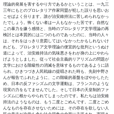
理論的発展を害するやり方であるかということは、一九三
三年にもとのプロレタリア作家同盟が犯した誤りを思いお
こせばよく分ります。誰が治安維持法に苦しめられなかっ
たでしょう。怖くない者は一人もなかった筈です。自然な
この暴力を嫌う感情と、当時のプロレタリア文学理論の再
検討とは本質的には二つのものであったのに、当時の人々
は、それをはっきり意図してはいなかったかもしれないけ
れども、プロレタリア文学理論の便宜的な批判というぬけ
道によって、治安維持法の気味悪さをわが身の上にやわら
げようとしました。従って社会主義的リアリズムの問題が
文学における階級性の消滅を意味するものであるように語
られ、ひきつづき人民戦線の提唱された時も、先刻中野さ
んが報告でふれたように、この階級的基盤をぼやかしたた
め、日本の反ファシズムの文学運動は、フランスのような
現実の力をもてませんでした。そして日本の天皇制的ファ
シズムに根からやられてしまったのです。私たちは治安維
持法のようなものは、もう二度とごめんです。二度とごめ
んなものを存在させないためには、その存在を欲しない人