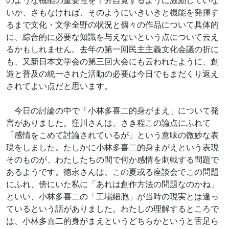
のような機能の重要性を十分自覚するように激励していな
いか、さもなければ、そのようにいきいきと機能を発揮す
るまで文化・文学全野の状況と個々の作品について具体的
に、綜合的に必要な知識を与えないという点について云え
るかもしれません。去年の第一回民主主義文化会議の折に
も、又新日本文学会の第三回大会にも云われたように、創
造と普及の統一された活動の必要は今日でもまだくり返え
されてよい点だと思います。
今日の討論の中で「小林多喜二的身がまえ」について発
言がありました。窪川さんは、さき程この論点にふれて
「感情をこめて討論されているが」という意味の微妙な表
現をしました。たしかに小林多喜二的身まがえという表現
そのものが、わたしたちの間で何か感情を刺戟する問題で
あるようです。徳永さんは、この夏或る座談会でこの問題
にふれ、傍にいた私に「あれは創作方法の問題なのかね」
といい、小林多喜二の「工場細胞」が当時の現実とは違っ
ているという話がありました。わたしの理解するところで
は、小林多喜二的身がまえというどちらかというと舌足ら