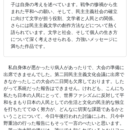
子は自身の考えを述べています。戦争の惨禍から生
まれた平和への願い、そして、民主主義社会の確立
に向けて文学が担う役割、文学者と人民との関係、
さらには民主主義文学の創作方法などについて熱く
語られています。文学と社会、そして個人の生き方
について深く考えさせられる、力強いメッセージに
満ちた作品です。
私自身体が悪かったり病人があったりで、大会の準備に
出席できませんでした。第二回民主主義文化会議に出席で
きなかったしこの大会の二日間も欠席しております。した
がって系統だった報告はできません。けれども、こんにち
私たち日本の人民にとって、世界ファシズムに反対して平
和をまもり日本の人民としての生活と文化の民主的な独立
を打ちたててゆく努力が、どんなに切実な課題であるかと
いうことについて、今日午後行われた討論にふれ、只今中
野重治の行った報告にもそって一言のべたいと思います。