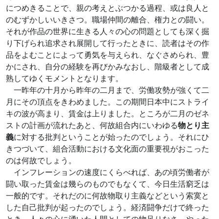
につめきることで、親の考えとぶつかる過程、或は良人と
のむずかしいいきさつ。職場仲間の離合、権力との闘い。
それが作品の世界に生きる人々の心の問題としても深く掘
り下げられ追求され展開して行ったときに、読者はその作
品をよむことによって勇気を与えられ、なぐさめられ、豊
かにされ、自分の経験を再びかみなおし、階級者として成
熟してゆくモメントとなります。
一昨年の十月から昨年の二月まで、労働攻勢が強くて二
月にその頂点をきわめました。この期間日本中にストライ
キの波が高まり、賃金は上りました。ところが二月のゼネ
ストの計画が流れたあと、何故組合内にいわゆる
物とり主
義
に対する批判ということが始ったのでしょう。それにひ
きつづいて、組合活動における文化面の重要視がおこった
のは何故でしょう。
インフレーションの速度にくらべれば、あの頃労働者が
闘い取った賃金は幾らのものでもなくて、今日生活窮乏は
一般的です。それだのに何故物取り主義などという索寞と
した自己批判が起ったのでしょう。経済闘争だけで終った