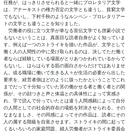
任務が、はっきりさせられると一緒にプロレタリア文学
は、アナーキストの権力否定の文学とも違うし、貧窮文学
でもないし、下村千秋のようなルンペン・プロレタリアー
トの文学とも違うことを知りました。
労働者の役に立つ文学が単なる宣伝文学でも啓蒙小説で
もないということは、真面目な読者自身がよく知っていま
す。例えば一つのストライキを描いた作品が、文学として
働く人の人間性の中に受け取られるのは、決してただ働く
者ならば経験している場面がとりあつかわれているからで
もないし、はらはらする筋の面白さからだけではありませ
ん。或る職場に働いて生きる人々が生活の必要から出した
要求を、経営者側はどのように扱ったかということでこれ
までだって十分知っていた筈の働かせる者と働く者との関
係が、その顔つきと声と体温との具体性によって実感さ
れ、字で読んで分っていたとは違う人間感銘によって自分
の人間としての社会的存在の場処を対決させられる。その
なまなましさ、その同感によってその作品は、読者にその
人の属する階級を自覚させます。ストライキの間に起って
くるいろいろの家庭問題、婦人労働者がストライキ委員会