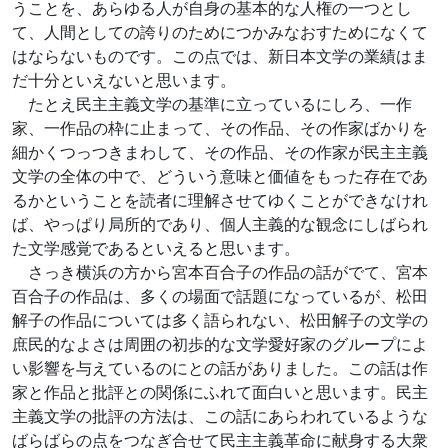
うことを、あらゆる人が自身の基本的な人権の一つとし
て、人間としての誇りのためにつかみなおすためになくて
はならないものです。この点では、新日本文学の業績はま
だ十分といえないと思います。
たとえ民主主義文学の基準に立っているにしろ、一作
家、一作品の枠に止まって、その作品、その作家ばかりを
細かくつっつきまわして、その作品、その作家が民主主義
文学の全体の中で、どういう意味と価値をもった存在であ
るかということを読者に理解させてゆくことができなけれ
ば、やっぱり局所的であり、個人主義的な観念にしばられ
た文学感覚であるといえると思います。
さっき横浜の方から宮本百合子の作品の話がでて、宮本
百合子の作品は、多くの場面で話題になっているが、松田
解子の作品については多く語られない、松田解子の文学の
庶民的なよさは周囲の初歩的な文学愛好家のグループによ
い影響を与えているのにとの話がありました。この話は作
家と作品と批評との関係にふれて面白いと思います。民主
主義文学の批評の方法は、この話にあらわれているような
ばらばらの点をつなぎ合せて民主主義革命に献身する大衆