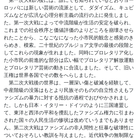
第一次大戦の後には、誰にでも知られているとおりヨー
ロッパには新しい芸術の流派として、ダダイズム、キュビ
ズムなどが広汎な心理分析主義の流行の上に発生しまし
た。第一次大戦によって中流階級が生活の安定を破られ、
これまでの社会秩序と価値評価のよりどころを崩壊させら
れたことから、こなごなになった小市民的観念と感覚のき
らめき、模索。二十世紀のブルジョア文学の最後の段階と
してこれらの現象が生れました。同時にプロレタリア化し
た小市民の前進的な部分は広い幅でプロレタリア解放運動
とプロレタリア芸術の動きに合流しました。そして、旧い
王権は世界各国でその数をへらしました。
第二次大戦後の世界は、一層深い傷と破滅を経験して、
中産階級の没落はもとより民族そのものの自立性さえもフ
ァシズムの暴力に対する抵抗の過程でおびやかされまし
た。しかも日本・イタリー・ドイツのように三国連盟し
て、東洋と西洋の平和を攪乱したファシズム権力に引まわ
された国々の人民生活の惨状は改めていうまでもありませ
ん。第二次大戦はファシズムの非人間性と狂暴な破壊性に
ついておそろしい教訓を与えました。近代戦争の無制限な