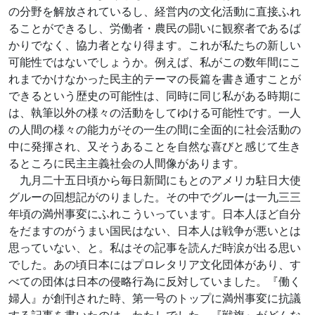
の分野を解放されているし、経営内の文化活動に直接ふれ
ることができるし、労働者・農民の闘いに観察者であるば
かりでなく、協力者となり得ます。これが私たちの新しい
可能性ではないでしょうか。例えば、私がこの数年間にこ
れまでかけなかった民主的テーマの長篇を書き通すことが
できるという歴史の可能性は、同時に同じ私がある時期に
は、執筆以外の様々の活動をしてゆける可能性です。一人
の人間の様々の能力がその一生の間に全面的に社会活動の
中に発揮され、又そうあることを自然な喜びと感じて生き
るところに民主主義社会の人間像があります。
九月二十五日頃から毎日新聞にもとのアメリカ駐日大使
グルーの回想記がのりました。その中でグルーは一九三三
年頃の満州事変にふれこういっています。日本人ほど自分
をだますのがうまい国民はない、日本人は戦争が悪いとは
思っていない、と。私はその記事を読んだ時涙が出る思い
でした。あの頃日本にはプロレタリア文化団体があり、す
べての団体は日本の侵略行為に反対していました。『働く
婦人』が創刊された時、第一号のトップに満州事変に抗議