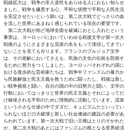
戦線拡大は、戦争の非人道性をあらゆる人におもい知らせ
ました。戦争を嫌悪する心、平和な状態で平和な人民生活
を安定させたいという願いは、第二次大戦でどっさりの血
を流した世界にあまねく感じられている現在の要望です。
第二次大戦が殆ど地球全面を破滅におとし入れたという
事実は、ヨーロッパにおいていわゆる戦後文学が第一次大
戦後のようにさまざまな流派の名をもって擡頭してきてい
ないことを見ても分ります。フランスのブルジョア文学
は、その老齢においてさえも、民族の文化の伝統を防衛す
るために努力をつくしました。ヨーロッパそれぞれの国に
おける進歩的な芸術家たちは、戦争中ファシズムの暴力か
ら民族解放と民主主義を救うために闘ったし、戦後は新し
い戦争挑発と闘い、自分の国の中の旧勢力と闘い、文学の
行動においてはっきりと世界の民主主義とそれによってだ
け確保される平和のために情熱的に活動しています。流派
という小さな分派の中でダダだ、キュビズムだといってい
られないほどの大破壊と新しい社会価値の建設の必要があ
らわれています。第一次大戦で旧い王権はとりのぞかれた
が、第二次大戦のあとにはファシズムの根となる世界経済