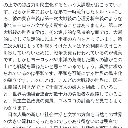
の上での独占力を民主化するという大課題がおこっていま
す。だらか日本におかしな形で一時流行したサルトルにし
ろ、彼の実存主義は第一次大戦後の心理分析主義のような
形でヨーロッパ文学を支配することはありません。第二次
大戦後の世界文学は、その進歩的な発展的な面では、大局
的にそして決定的に民主と平和の方向をとっています。第
二次大戦によって利潤をうけた人々はその利潤を失うこと
を欲していないために、戦争挑発も行われているのが現実
です。しかしヨーロッパや東洋の荒廃した国々の誰がこの
上にも戦禍を重ねたいと思っているでしょう。真実に求め
られているのは平和です。平和を可能にする世界の民主化
の確立です。このことは、こんどの大戦後の世界に、民主
主義婦人同盟ができて千百万人の婦人を組織しているこ
と、世界労働組合連合が数千万の労働者を組織しているこ
と、民主主義政党の発展、ユネスコの計画など見てもよく
わかります。
日本人民の新しい社会生活と文学の方向も当然この世界
の大きい流れにそったものでしかあり得ないのは明白で