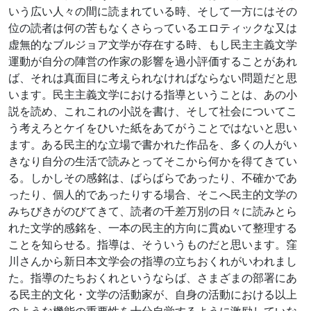
いう広い人々の間に読まれている時、そして一方にはその
位の読者は何の苦もなくさらっているエロティックな又は
虚無的なブルジョア文学が存在する時、もし民主主義文学
運動が自分の陣営の作家の影響を過小評価することがあれ
ば、それは真面目に考えられなければならない問題だと思
います。民主主義文学における指導ということは、あの小
説を読め、これこれの小説を書け、そして社会についてこ
う考えろとケイをひいた紙をあてがうことではないと思い
ます。ある民主的な立場で書かれた作品を、多くの人がい
きなり自分の生活で読みとってそこから何かを得てきてい
る。しかしその感銘は、ばらばらであったり、不確かであ
ったり、個人的であったりする場合、そこへ民主的文学の
みちびきがのびてきて、読者の千差万別の日々に読みとら
れた文学的感銘を、一本の民主的方向に貫ぬいて整理する
ことを知らせる。指導は、そういうものだと思います。窪
川さんから新日本文学会の指導の立ちおくれがいわれまし
た。指導のたちおくれというならば、さまざまの部署にあ
る民主的文化・文学の活動家が、自身の活動における以上