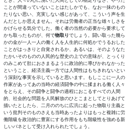
とき、人々の心に湧いた人間としての物足りなさ、やった
ことが間違っていないことはたしかでも、なお一抹のもの
たりない思い、充実しない感じがあって、こういう声を生
んだとしか思えません。それは労働者の正当な雄々しさを
かげらせる気分でした。働く者の当然の必要から要求して
かち取ったものが、何で
物取り
でしょう。闘い取った幾ら
かの金が一人一人の働く人を人生的に何処かでうるおした
ことがはっきりと自覚されるか、あるいは、そのようなた
たかいそのものの人民的な歴史の上での意味が、とっくり
のみこめて肚におさまるように政治的に導びかれなかった
ということ、経済主義一方では人間性はもちきれないとい
う深刻な事実を示していると思います。もしここに一人の
作家があってあの当時の経済闘争の中に揉まれる働く人々
をとらえ、その闘争と闘争の過程におこるすべての人間
的、社会的な問題を人民解放のひとこまとしてとりあげて
描いたとしたら、二月ののちに広汎に起った物取り主義と
いう批判そのものさえも当時あったよりはもっと複雑に労
働階級を政治的に豊富にする作用をもち階級性を強める新
しいバネとして受け入れられたでしょう。