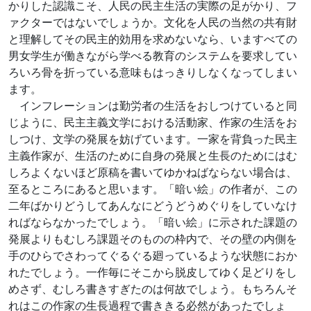
かりした認識こそ、人民の民主生活の実際の足がかり、フ
ァクターではないでしょうか。文化を人民の当然の共有財
と理解してその民主的効用を求めないなら、いますべての
男女学生が働きながら学べる教育のシステムを要求してい
ろいろ骨を折っている意味もはっきりしなくなってしまい
ます。
インフレーションは勤労者の生活をおしつけていると同
じように、民主主義文学における活動家、作家の生活をお
しつけ、文学の発展を妨げています。一家を背負った民主
主義作家が、生活のために自身の発展と生長のためにはむ
しろよくないほど原稿を書いてゆかねばならない場合は、
至るところにあると思います。「暗い絵」の作者が、この
二年ばかりどうしてあんなにどうどうめぐりをしていなけ
ればならなかったでしょう。「暗い絵」に示された課題の
発展よりもむしろ課題そのものの枠内で、その壁の内側を
手のひらでさわってぐるぐる廻っているような状態におか
れたでしょう。一作毎にそこから脱皮してゆく足どりをし
めさず、むしろ書きすぎたのは何故でしょう。もちろんそ
れはこの作家の生長過程で書ききる必然があったでしょ