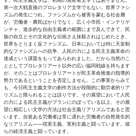
す。民主主義文学は、初期の無産者文学ではありません。
第一次大戦直後のプロレタリア文学でもない。世界ファシ
ズムの発生につれ、ファシズムから被害を蒙むる社会層
が、労働者・農民ばかりでなく、広く小市民・インテリゲ
ンチャ、進歩的な自由主義者の範囲にまで及んできて、民
族の自立とその文化的な伝統さえ抹殺されはじめたとき、
世界をとりまく反ファシズム、日本においては特に天皇制
的なファシズムへの抗争、人民の力による民主主義革命の
達成という課題をもってあらわれました。だから当然のこ
ととしてプロレタリアート以外の広い協同戦線を持ちます
が、そのことはプロレタリアートが民主革命推進の指導的
勢力であるということを否定しません。この事実からみて
も、今日民主主義文学の創作方法が段階的に勤労者的リア
リズムと限られることは誤りです。その展望において人民
の力による民主主義がプランにのぼっている以上、その展
望に相応しい文学の方法は社会主義リアリズムであると思
います。自覚ある労働者は常に遅れた労働者の自然発生的
なリアリズム――現実主義、実利主義と闘っています。彼
らの経済主義と闘っています。