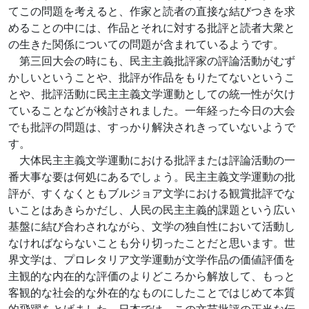
てこの問題を考えると、作家と読者の直接な結びつきを求
めることの中には、作品とそれに対する批評と読者大衆と
の生きた関係についての問題が含まれているようです。
第三回大会の時にも、民主主義批評家の評論活動がむず
かしいということや、批評が作品をもりたてないというこ
とや、批評活動に民主主義文学運動としての統一性が欠け
ていることなどが検討されました。一年経った今日の大会
でも批評の問題は、すっかり解決されきっていないようで
す。
大体民主主義文学運動における批評または評論活動の一
番大事な要は何処にあるでしょう。民主主義文学運動の批
評が、すくなくともブルジョア文学における観賞批評でな
いことはあきらかだし、人民の民主主義的課題という広い
基盤に結び合わされながら、文学の独自性において活動し
なければならないことも分り切ったことだと思います。世
界文学は、プロレタリア文学運動が文学作品の価値評価を
主観的な内在的な評価のよりどころから解放して、もっと
客観的な社会的な外在的なものにしたことではじめて本質