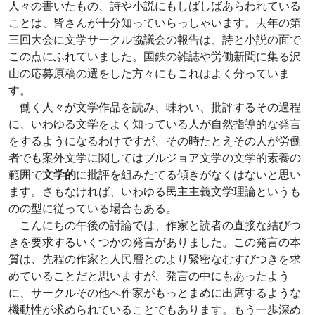
人々の書いたもの、詩や小説にもしばしばあらわれている
ことは、皆さんが十分知っていらっしゃいます。去年の第
三回大会に文学サークル協議会の報告は、詩と小説の面で
この点にふれていました。国鉄の雑誌や労働新聞に集る沢
山の応募原稿の選をした方々にもこれはよく分っていま
す。
働く人々が文学作品を読み、味わい、批評するその過程
に、いわゆる文学をよく知っている人が自然指導的な発言
をするようになるわけですが、その時たとえその人が労働
者でも案外文学に関してはブルジョア文学の文学的素養の
範囲で
文学的
に批評を組みたてる傾きがなくはないと思い
ます。さもなければ、いわゆる民主主義文学理論というも
のの型に従っている場合もある。
こんにちの午後の討論では、作家と読者の直接な結びつ
きを要求するいくつかの発言がありました。この発言の本
質は、先程の作家と人民層とのより緊密なむすびつきを求
めていることだと思いますが、発言の中にもあったよう
に、サークルその他へ作家がもっとまめに出席するような
機動性が求められていることでもあります。もう一歩深め