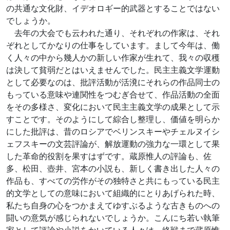
の共通な文化財、イデオロギー的武器とすることではない
でしょうか。
去年の大会でも云われた通り、それぞれの作家は、それ
ぞれとしてかなりの仕事をしています。まして今年は、働
く人々の中から幾人かの新しい作家が生れて、我々の収穫
は決して貧弱だとはいえませんでした。民主主義文学運動
として必要なのは、批評活動が活溌にそれらの作品同士の
もっている意味や連関性をつむぎ合せて、作品活動の全面
をその多様さ、変化において民主主義文学の成果として示
すことです。そのようにして綜合し整理し、価値を明らか
にした批評は、昔のロシアでベリンスキーやチェルヌイシ
ェフスキーの文芸評論が、解放運動の強力な一環として果
した革命的役割を果すはずです。蔵原惟人の評論も、佐
多、松田、壺井、宮本の小説も、新しく書き出した人々の
作品も、すべての労作がその独特さと共にもっている民主
的文学としての意味において組織的にとりあげられた時、
私たち自身の心をつかまえてゆすぶるような古きものへの
闘いの意気が感じられないでしょうか。こんにち若い執筆