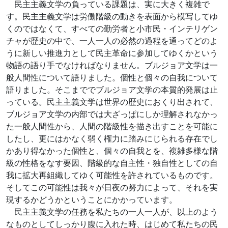
民主主義文学の負っている課題は、実に大きく複雑で
す。民主主義文学は労働階級の動きを表面から模写してゆ
くのではなくて、すべての勤労者と小市民・インテリゲン
チャが歴史の中で、一人一人の必然の過程を通ってどのよ
うに新しい推進力として民主革命に参加してゆくかという
物語の語り手でなければなりません。ブルジョア文学は一
般人間性について語りました。個性と個々の自我について
語りました。そこまででブルジョア文学の本質的発展は止
っている。民主主義文学は世界の歴史におくり出されて、
ブルジョア文学の内部では大ざっぱにしか理解されなかっ
た一般人間性から、人間の階級性を描き出すことを可能に
したし、更にはかなく弱く権力に踏みにじられる存在でし
かあり得なかった個性と、個々の自我とを、複雑多様な階
級の性格をなす要因、階級的な自主性・独自性としての自
我に拡大再組織してゆく可能性を許されているものです。
そしてこの可能性は我々が日夜の努力によって、それを実
現するかどうかということにかかっています。
民主主義文学の任務を私たちの一人一人が、以上のよう
なものとしてしっかり腹に入れた時、はじめて私たちの民