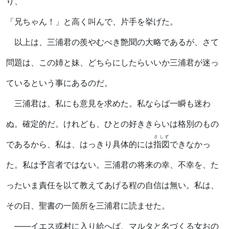
り、
「兄ちゃん！」と高く叫んで、片手を挙げた。
以上は、三浦君の羨やむべき艶聞の大略であるが、さて
問題は、この姉と妹、どちらにしたらいいか三浦君が迷っ
ているという事にあるのだ。
三浦君は、私にも意見を求めた。私ならば一瞬も迷わ
ぬ。確定的だ。けれども、ひとの好ききらいは格別のもの
さしず
であるから、私は、はっきり具体的には
指図
できなかっ
た。私は予言者ではない。三浦君の将来の幸、不幸を、た
ったいま責任を以て教えてあげる程の自信は無い。私は、
その日、聖書の一箇所を三浦君に読ませた。
――イエス或村に入り給へば、マルタと名づくる女おの