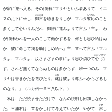
が家に迎へ入る。その姉妹にマリヤといふ者ありて、イエ
みことば
もてなし
スの足下に坐し、
御言
を聴きをりしが、マルタ
饗応
のこと
多くして心いりみだれ、御許に進みよりて言ふ「主よ、わ
が姉妹われを一人のこして働かするを、何とも思ひ給はぬ
か、彼に命じて我を助けしめ給へ」主、答へて言ふ「マル
こころづかい
タよ、マルタよ、汝さまざまの事により思ひ煩ひて
心労
す。されど無くてならぬものは多からず、唯一つのみ、マ
これ
リヤは善きかたを選びたり。
此
は彼より奪ふべからざるも
のなり。」（ルカ伝十章三八以下。）
私は、ただ読ませただけで、なんの説明も附加しなかっ
さび
た。三浦君は、首をかしげて考えていたが、やがて、
淋
し