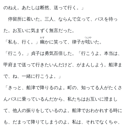
のねえ。あたしは断然、送って行く。」
停留所に着いた。三人、ならんで立って、バスを待っ
た。お互いに気まずく無言だった。
かす
つぶや
「私も、行く。」
幽
かに笑って、律子が
呟
いた。
「行こう。」貞子は勇気百倍した。「行こうよ。本当は、
甲府まで送って行きたいんだけど、がまんしよう。船津ま
で、ね、一緒に行こうよ。」
「きっと、船津で降りるのよ。町の、知ってる人がたくさ
んバスに乗っているんだから、私たちはお互いに澄まし
て、他人の振りをしているのよ。船津でおわかれする時に
も、だまって降りてしまうのよ。私は、それでなくちゃ、