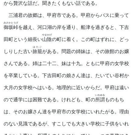
から
贅沢
な話だ。聞きたくもない話である。
三浦君の故郷は、甲府市である。甲府からバスに乗って
みさかとうげ
御坂峠
を越え、河口湖の岸を通り、船津を過ぎると、下吉
やまかげ
田町という細長い
山陰
の町に着く。この町はずれに、どっ
はたご
しりした古い
旅籠
がある。問題の姉妹は、その旅館のお嬢
さんである。姉は二十二、妹は十九。ともに甲府の女学校
を卒業している。下吉田町の娘さん達は、たいてい谷村か
大月の女学校へはいる。地理的に近いからだ。甲府は遠い
いわゆる
ので通学には困難である。けれども、町の
所謂
ものもち
は、そのお嬢さん達を甲府市の女学校にいれたがる。理由
のない見識であるが、すこしでも大きい学校に子供をいれ