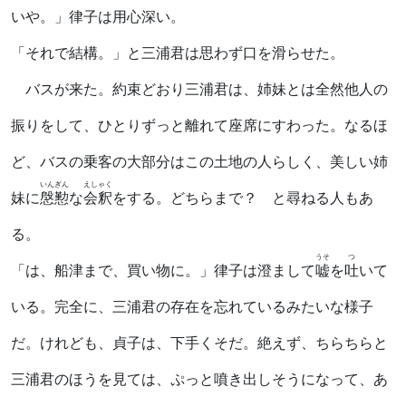
いや。」律子は用心深い。
「それで結構。」と三浦君は思わず口を滑らせた。
バスが来た。約束どおり三浦君は、姉妹とは全然他人の
振りをして、ひとりずっと離れて座席にすわった。なるほ
ど、バスの乗客の大部分はこの土地の人らしく、美しい姉
いんぎん
えしゃく
妹に
慇懃
な
会釈
をする。どちらまで？ と尋ねる人もあ
る。
うそ
つ
「は、船津まで、買い物に。」律子は澄まして
嘘
を
吐
いて
いる。完全に、三浦君の存在を忘れているみたいな様子
だ。けれども、貞子は、下手くそだ。絶えず、ちらちらと
三浦君のほうを見ては、ぷっと噴き出しそうになって、あ