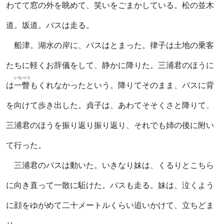
わてて窓の外を眺めて、笑いをごまかしている。松の並木
道。坂道。バスは走る。
船津。湖水の岸に、バスはとまった。律子は土地の乗客
たちに軽くお辞儀をして、静かに降りた。三浦君のほうに
いちべつ
は
一瞥
もくれなかったという。降りてそのまま、バスに背
を向けて歩き出した。貞子は、あわてそそくさと降りて、
三浦君のほうを振り返り振り返り、それでも姉の後に附い
て行った。
三浦君のバスは動いた。いきなり妹は、くるりとこちら
に向き直って一散に駈けた。バスも走る。妹は、泣くよう
に顔をゆがめて二十メートルくらい追いかけて、立ちどま