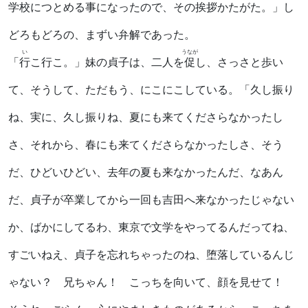
学校につとめる事になったので、その挨拶かたがた。」し
どろもどろの、まずい弁解であった。
い
うなが
「
行
こ行こ。」妹の貞子は、二人を
促
し、さっさと歩い
て、そうして、ただもう、にこにこしている。「久し振り
ね、実に、久し振りね、夏にも来てくださらなかったし
さ、それから、春にも来てくださらなかったしさ、そう
だ、ひどいひどい、去年の夏も来なかったんだ、なあん
だ、貞子が卒業してから一回も吉田へ来なかったじゃない
か、ばかにしてるわ、東京で文学をやってるんだってね、
すごいねえ、貞子を忘れちゃったのね、堕落しているんじ
ゃない？ 兄ちゃん！ こっちを向いて、顔を見せて！