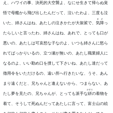
え、ハワイの事、決死的大空襲よ、なにせ生きて帰らぬ覚
悟で母艦から飛び出したんだって、泣いたわよ、三度も泣
きざ
いた、姉さんはね、あたしの泣きかたが大袈裟で、
気障
っ
たらしいと言ったわ、姉さんはね、あれで、とっても口が
悪いの、あたしは可哀想な子なのよ、いつも姉さんに怒ら
れてばっかりいるの、立つ瀬が無いの、あたし職業婦人に
なるのよ、いい勤め口を捜して下さいね、あたし達だって
徴用令をいただけるの、遠い所へ行きたいな、うそ、あん
まり遠くだと、兄ちゃんと逢えないから、つまらない、あ
かすり
たし夢を見たの、兄ちゃんが、とっても派手な
絣
の着物を
着て、そうして死ぬんだってあたしに言って、富士山の絵