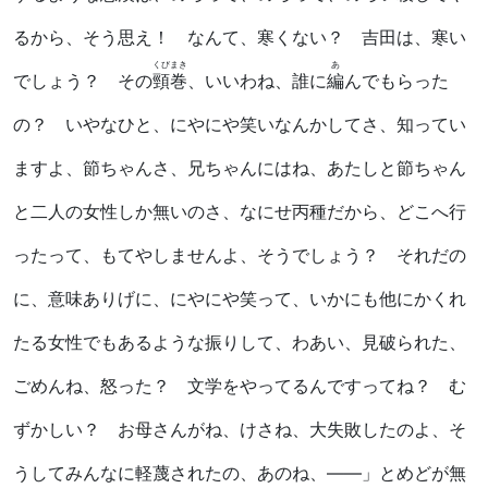
るから、そう思え！ なんて、寒くない？ 吉田は、寒い
くびまき
あ
でしょう？ その
頸巻
、いいわね、誰に
編
んでもらった
の？ いやなひと、にやにや笑いなんかしてさ、知ってい
ますよ、節ちゃんさ、兄ちゃんにはね、あたしと節ちゃん
と二人の女性しか無いのさ、なにせ丙種だから、どこへ行
ったって、もてやしませんよ、そうでしょう？ それだの
に、意味ありげに、にやにや笑って、いかにも他にかくれ
たる女性でもあるような振りして、わあい、見破られた、
ごめんね、怒った？ 文学をやってるんですってね？ む
ずかしい？ お母さんがね、けさね、大失敗したのよ、そ
うしてみんなに軽蔑されたの、あのね、――」とめどが無