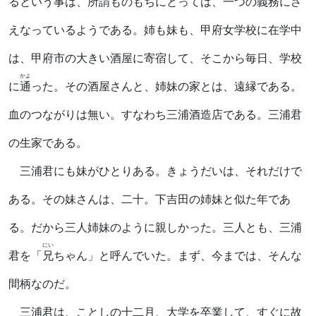
るという事は、所謂ものもちにとっては、一つの義務にさ
えなっているようである。姉も妹も、甲府女学校に在学中
は、甲府市の大きい酒屋に寄宿して、そこから毎日、学校
かよ
に
通
った。その酒屋さんと、姉妹の家とは、遠縁である。
血のつながりは無い。すなわち三浦酒造店である。三浦君
の生家である。
三浦君にも妹がひとりある。きょうだいは、それだけで
ある。その妹さんは、二十。下吉田の姉妹と似た年であ
る。だから三人姉妹のように親しかった。三人とも、三浦
にい
君を「
兄
ちゃん」と呼んでいた。まず、今までは、そんな
間柄なのだ。
三浦君は、ことしの十二月、大学を卒業して、すぐに故