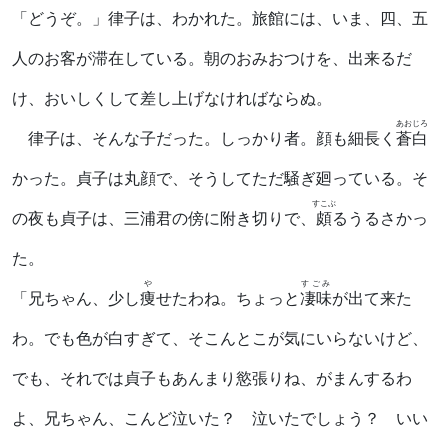
「どうぞ。」律子は、わかれた。旅館には、いま、四、五
人のお客が滞在している。朝のおみおつけを、出来るだ
け、おいしくして差し上げなければならぬ。
あおじろ
律子は、そんな子だった。しっかり者。顔も細長く
蒼白
かった。貞子は丸顔で、そうしてただ騒ぎ廻っている。そ
すこぶ
の夜も貞子は、三浦君の傍に附き切りで、
頗
るうるさかっ
た。
や
すごみ
「兄ちゃん、少し
痩
せたわね。ちょっと
凄味
が出て来た
わ。でも色が白すぎて、そこんとこが気にいらないけど、
でも、それでは貞子もあんまり慾張りね、がまんするわ
よ、兄ちゃん、こんど泣いた？ 泣いたでしょう？ いい