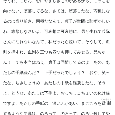
そうれ、ごらん、心にやましきものがあるから、こっちを
向けない、堕落してるな、さては、堕落したな、丙種にな
るのは当り前さ、丙種だなんて、貞子が世間に恥ずかしい
わ、志願しなさいよ、可哀想に可哀想に、男と生れて兵隊
さんになれないなんて、私だったら泣いて、そうして、血
判を押すわ、血判を三つも四つも押してみせる、兄ちゃ
ん！ でも本当はねえ、貞子は同情してるのよ、あの、あ
たしの手紙読んだ？ 下手だったでしょう？ おや、笑っ
たな、ちきしょうめ、あたしの手紙を軽蔑したな、そう
よ、どうせ、あたしは下手よ、おっちょこちょいの化け猫
じゅうりん
ですよ、あたしの手紙の、深いふかあい、まごころを
蹂躙
するような悪漢は、のろって、のろって、のろい殺してや