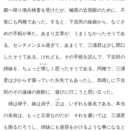
郷へ帰り徴兵検査を受けたが、極度の近視眼のために、不
覚にも丙種であった。すると、下吉田の妹娘から、なぐさ
めの手紙が来た。あまり文章が、うまくなかったそうであ
る。センチメンタル過ぎて、あまくて、三浦君は少し閉口
したそうである。けれども、その手紙を読んで、下吉田の
なつか
姉妹を、ちょっと
懐
しく思ったそうである。丙種で、三浦
君は少からず腐っていた矢先でもあったし、気晴しに下吉
田のその遠縁の旅館に、遊びに行こうと思い立った。
これ
姉は律子。妹は貞子。
之
は、いずれも仮名である。本当
の名前は、もっと立派なのだが、それを書いては、三浦君
も困るだろうし、姉妹にも迷惑をかけるような事になると