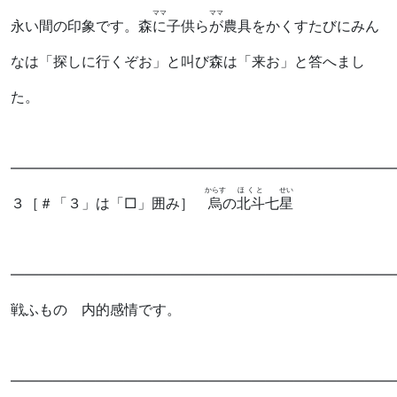
ママ
ママ
永い間の印象です。森
に
子供ら
が
農具をかくすたびにみん
なは「探しに行くぞお」と叫び森は「来お」と答へまし
た。
―――――――――――――――――――――――――――
からす
ほくと
せい
３
［＃「３」は「□」囲み］
烏
の
北斗
七
星
―――――――――――――――――――――――――――
戦ふものゝ内的感情です。
―――――――――――――――――――――――――――