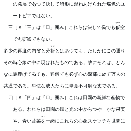
の発展であつて決して畸形に
涅
ねあげられた煤色のユ
ートピアではない。
ママ
三
［＃「三」は「□」囲み］
これらは決して偽でも
仮
空
でも窃盗でもない。
ママ
多少の再度の内省と分
折
とはあつても、たしかにこの通り
その時心象の中に現はれたものである。故にそれは、どん
なに馬鹿げてゐても、難解でも必ず心の深部に於て万人の
共通である。卑怯な成人たちに畢竟不可解な丈である。
四
［＃「四」は「□」囲み］
これは田園の新鮮な産物で
ある。われらは田園の風と光の中からつやゝかな果実
ママ
や、青い蔬菜
を
一緒にこれらの心象スケツチを世間に