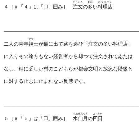
ちうもん
おほ
れうりてん
４
［＃「４」は「□」囲み］
注文
の
多
い
料理店
―――――――――――――――――――――――――――
ママ
二人の青年
神
士が猟に出て路を迷ひ「注文の多い料理店」
に入りその途方もない経営者から却つて注文されてゐたは
なし。糧に乏しい村のこどもらが都会文明と放恣な階級と
に対する止むに止まれない反感です。
―――――――――――――――――――――――――――
すゐせんづき
よつか
５
［＃「５」は「□」囲み］
水仙月
の
四日