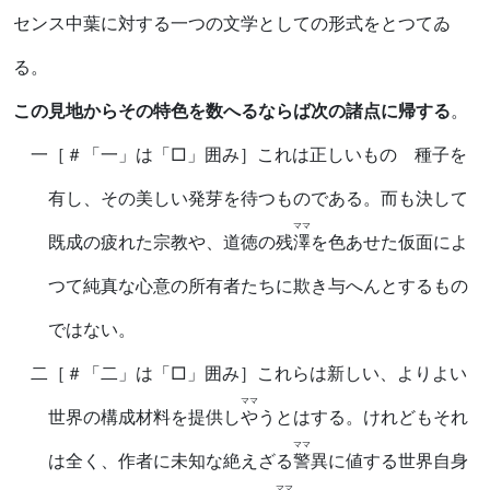
センス中葉に対する一つの文学としての形式をとつてゐ
る。
この見地からその特色を数へるならば次の諸点に帰する
。
一
［＃「一」は「□」囲み］
これは正しいものゝ種子を
有し、その美しい発芽を待つものである。而も決して
ママ
既成の疲れた宗教や、道徳の残
澤
を色あせた仮面によ
つて純真な心意の所有者たちに欺き与へんとするもの
ではない。
二
［＃「二」は「□」囲み］
これらは新しい、よりよい
ママ
世界の構成材料を提供し
や
うとはする。けれどもそれ
ママ
は全く、作者に未知な絶えざる
警
異に値する世界自身
ママ