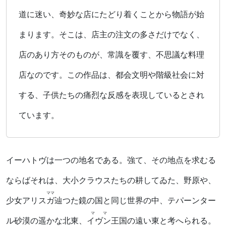
道に迷い、奇妙な店にたどり着くことから物語が始
まります。そこは、店主の注文の多さだけでなく、
店のあり方そのものが、常識を覆す、不思議な料理
店なのです。この作品は、都会文明や階級社会に対
する、子供たちの痛烈な反感を表現しているとされ
ています。
イーハトヴは一つの地名である。強て、その地点を求むる
ならばそれは、大小クラウスたちの耕してゐた、野原や、
ママ
少女アリス
ガ
辿つた鏡の国と同じ世界の中、テパーンター
ママ
ル砂漠の遥かな北東、
イヴン
王国の遠い東と考へられる。