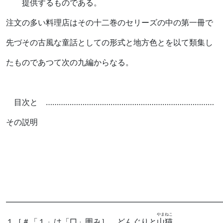
提供するものである。
注文の多い料理店はその十二巻のセリーズの中の第一冊で
先づその古風な童話としての形式と地方色とを以て類集し
たものであつて次の九編からなる。
目次と ……………………………………………………………………
その説明
―――――――――――――――――――――――――――
やまねこ
１
［＃「１」は「□」囲み］
どんぐりと
山猫