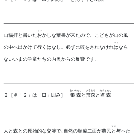
―――――――――――――――――――――――――――
ママ
山猫拝と書いた
お
かしな葉書が来たので、こどもが山の風
ママ
の中へ出かけて行くはなし。必ず比較をされなけれ
は
なら
ないいまの学童たちの内奥からの反響です。
―――――――――――――――――――――――――――
おいのもり
ざるもり
ぬすともり
２
［＃「２」は「□」囲み］
狼森
と
笊森
と
盗森
―――――――――――――――――――――――――――
ママ
人と森との原始的な交渉で､自然の順違二面が農民
と
与へた