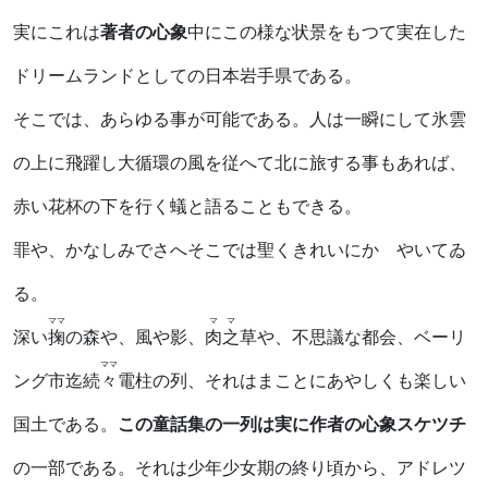
実にこれは
著者の心象
中にこの様な状景をもつて実在した
ドリームランドとしての日本岩手県である。
そこでは、あらゆる事が可能である。人は一瞬にして氷雲
の上に飛躍し大循環の風を従へて北に旅する事もあれば、
赤い花杯の下を行く蟻と語ることもできる。
罪や、かなしみでさへそこでは聖くきれいにかゞやいてゐ
る。
ママ
ママ
深い
掬
の森や、風や影、
肉之
草や、不思議な都会、ベーリ
ママ
ング市迄続
々
電柱の列、それはまことにあやしくも楽しい
国土である。
この童話集の一列は実に作者の心象スケツチ
の一部である。それは少年少女期の終り頃から、アドレツ