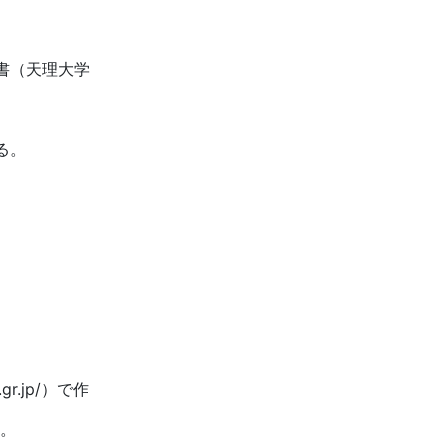
書（天理大学
る。
r.jp/）で作
。