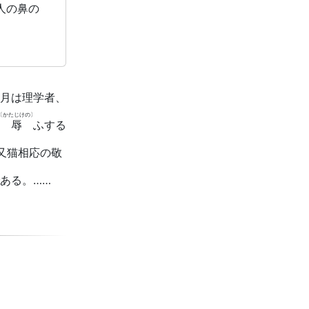
人の鼻の
月は理学者、
〔かたじけの〕
辱
ふする
又猫相応の敬
ある。……