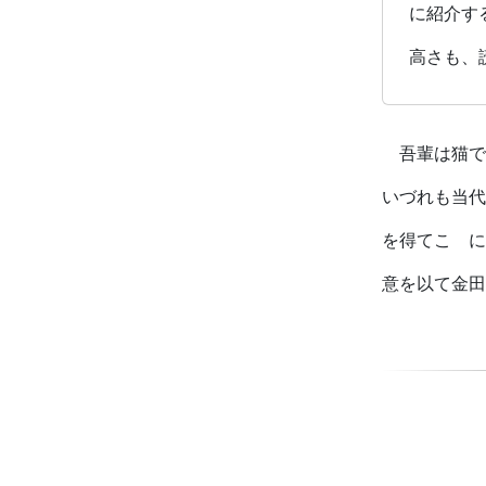
に紹介す
高さも、
吾輩は猫で
いづれも当代
を得てこゝに
意を以て金田