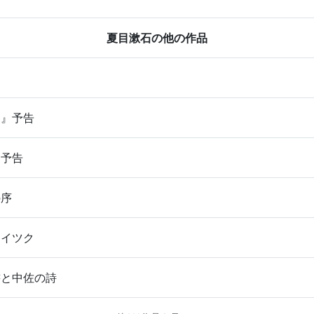
夏目漱石の他の作品
ら』予告
』予告
の序
ロイツク
書と中佐の詩