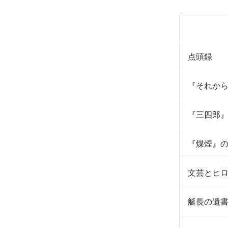
点頭録
『それか
『三四郎
『煤煙』
文芸とヒ
艇長の遺