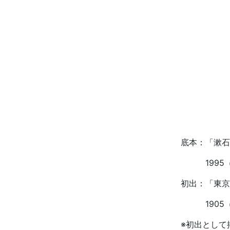
底本：「漱
1995（平
初出：「東京
1905（明
※初出として