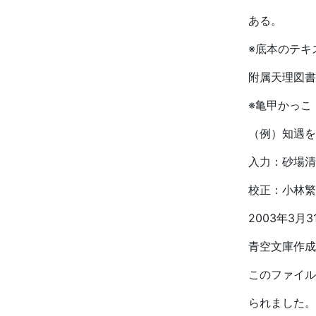
ある。
※底本のテキ
附属天理図書
※亀甲かっこ
（例）知遇を
入力：砂場清
校正：小林繁
2003年3月
青空文庫作成
このファイルは
られました。