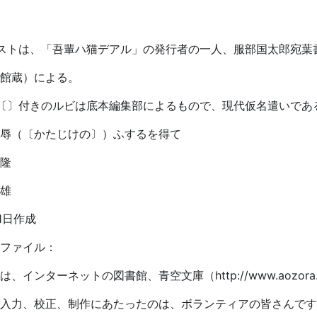
ストは、「吾輩ハ猫デアル」の発行者の一人、服部国太郎宛葉
館蔵）による。
〔〕付きのルビは底本編集部によるもので、現代仮名遣いであ
辱（〔かたじけの〕）ふするを得て
隆
雄
31日作成
ファイル：
、インターネットの図書館、青空文庫（http://www.aozora.g
入力、校正、制作にあたったのは、ボランティアの皆さんです