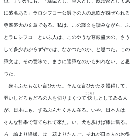
也。」いかにも、「廷臣とし、軍人とし、政治家として夙
に盛名ある」ラロシフコー公爵その人の息吹が感ぜられる
尊嚴盛大の文章である。私は、この譯文を讀みながら、ふ
とラロシフコーといふ人は、このやうな尊嚴盛大の、さう
して多少
わからずや
では、なかつたのか、と思つた。この
譯文は、その意味で、まさに適譯なのかも知れない、と思
つた。
身もふたもない言ひかた。そんな言ひかたを體得して、
こころよ
弱いしどろもどろの人を切りまくつて
快
しとしてゐる人
が、日本にも、ずゐぶんたくさん在る。いや、日本人は、
そんな哲學で育てられて來た。い、犬も歩けば棒に當る。
ろ、論より證據。は、花よりだんご。それが日本人のお得