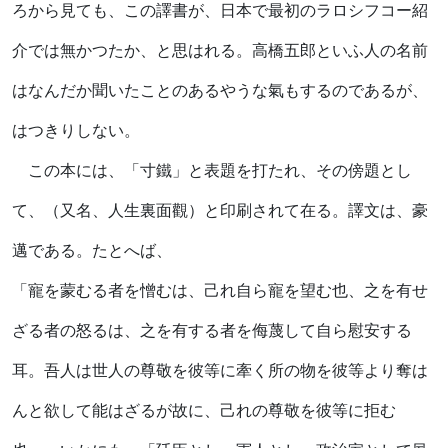
ろから見ても、この譯書が、日本で最初のラロシフコー紹
介では無かつたか、と思はれる。高橋五郎といふ人の名前
はなんだか聞いたことのあるやうな氣もするのであるが、
はつきりしない。
この本には、「寸鐵」と表題を打たれ、その傍題とし
て、（又名、人生裏面觀）と印刷されて在る。譯文は、豪
邁である。たとへば、
「寵を蒙むる者を憎むは、己れ自ら寵を望む也、之を有せ
ざる者の怒るは、之を有する者を侮蔑して自ら慰安する
耳。吾人は世人の尊敬を彼等に牽く所の物を彼等より奪は
んと欲して能はざるが故に、己れの尊敬を彼等に拒む