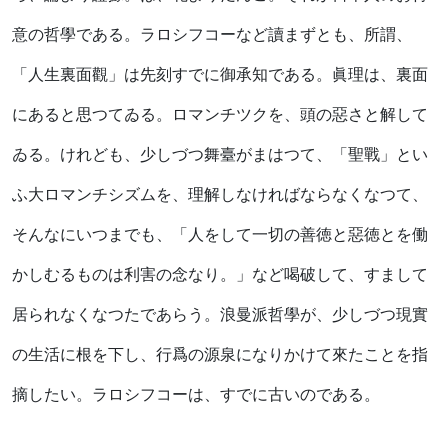
意の哲學である。ラロシフコーなど讀まずとも、所謂、
「人生裏面觀」は先刻すでに御承知である。眞理は、裏面
にあると思つてゐる。ロマンチツクを、頭の惡さと解して
ゐる。けれども、少しづつ舞臺がまはつて、「聖戰」とい
ふ大ロマンチシズムを、理解しなければならなくなつて、
そんなにいつまでも、「人をして一切の善徳と惡徳とを働
かしむるものは利害の念なり。」など喝破して、すまして
居られなくなつたであらう。浪曼派哲學が、少しづつ現實
の生活に根を下し、行爲の源泉になりかけて來たことを指
摘したい。ラロシフコーは、すでに古いのである。