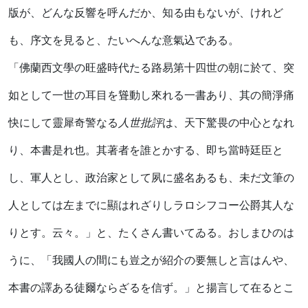
版が、どんな反響を呼んだか、知る由もないが、けれど
も、序文を見ると、たいへんな意氣込である。
「佛蘭西文學の旺盛時代たる路易第十四世の朝に於て、突
如として一世の耳目を聳動し來れる一書あり、其の簡淨痛
快にして靈犀奇警なる
人世批評
は、天下驚畏の中心となれ
り、本書是れ也。其著者を誰とかする、即ち當時廷臣と
し、軍人とし、政治家として夙に盛名あるも、未だ文筆の
人としては左までに顯はれざりしラロシフコー公爵其人な
りとす。云々。」と、たくさん書いてゐる。おしまひのは
うに、「我國人の間にも豈之が紹介の要無しと言はんや、
本書の譯ある徒爾ならざるを信ず。」と揚言して在るとこ