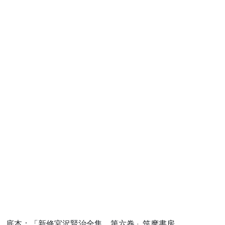
底本：「新修宮沢賢治全集 第六巻」筑摩書房