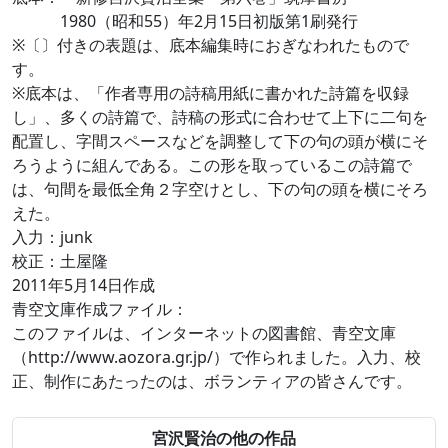
1980（昭和55）年2月15日初版第1刷発行
※〔〕付きの表題は、底本編集時におぎなわれたもので
す。
※底本は、「作者専用の詩稿用紙に書かれた詩篇を収録
し」、多くの詩篇で、詩稿の形式に合わせて上下に二句を
配置し、字間スペースなどを調整して下の句の頭が横にそ
ろうように組んである。この形を取っているこの詩篇で
は、句間を最低全角２字空けとし、下の句の頭を横にそろ
えた。
入力：junk
校正：土屋隆
2011年5月14日作成
青空文庫作成ファイル：
このファイルは、インターネットの図書館、青空文庫
（http://www.aozora.gr.jp/）で作られました。入力、校
正、制作にあたったのは、ボランティアの皆さんです。
宮沢賢治の他の作品