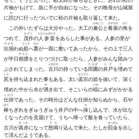
ちて、ぐうと云った。勘太郎が落ちるときに、おれの袷の
片袖がもげて、急に手が自由になった。その晩母が山城屋
わ
に
詫
びに行ったついでに袷の片袖も取り返して来た。
かねこう
さかなや
かく
この外いたずらは大分やった。大工の
兼公
と
肴屋
の
角
を
もさく
にんじんばたけ
つれて、
茂作
の
人参畠
をあらした事がある。人参の芽が
でそろ
ところ
わら
し
出揃
わぬ
処
へ
藁
が一面に
敷
いてあったから、その上で三人
すもう
ふ
が半日
相撲
をとりつづけに取ったら、人参がみんな
踏
みつ
ふるかわ
たんぼ
いど
う
ぶされてしまった。
古川
の持っている
田圃
の
井戸
を
埋
めて
しり
もうそう
尻
を持ち込まれた事もある。太い
孟宗
の節を抜いて、深く
わ
いね
埋めた中から水が
湧
き出て、そこいらの
稲
にみずがかかる
しかけ
仕掛
であった。その時分はどんな仕掛か知らぬから、石や
ぼう
さ
棒
ちぎれをぎゅうぎゅう井戸の中へ
挿
し込んで、水が出な
くなったのを見届けて、うちへ帰って飯を食っていたら、
まっか
どな
ばっきん
古川が
真赤
になって
怒鳴
り込んで来た。たしか
罰金
を出し
て済んだようである。