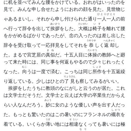
に机を
並
べてみんな
腰
をかけている。おれがはいったのを
見て、みんな申し合せたようにおれの顔を見た。見世物じ
ひとりびとり
ゃあるまいし。それから申し付けられた通り
一人一人
の前
あいさつ
たいがい
いす
へ行って辞令を出して
挨拶
をした。
大概
は
椅子
を離れて腰
をかがめるばかりであったが、念の入ったのは差し出した
うやうや
へんきゃく
辞令を受け取って一応拝見をしてそれを
恭
しく
返却
し
まね
たいそう
た。まるで宮芝居の
真似
だ。十五人目に
体操
の教師へと廻
って来た時には、同じ事を何返もやるので少々じれったく
むこ
しょさ
なった。
向
うは一度で済む。こっちは同じ
所作
を十五返繰
りょうけん
り返している。少しはひとの
了見
も察してみるがいい。
挨拶をしたうちに教頭のなにがしと云うのが居た。これ
は文学士だそうだ。文学士と云えば大学の卒業生だからえ
みょう
らい人なんだろう。
妙
に女のような優しい声を出す人だっ
しゃつ
た。もっとも驚いたのはこの暑いのにフランネルの
襯衣
を
うす
そうい
着ている。いくらか
薄
い地には
相違
なくっても暑いには極
なり