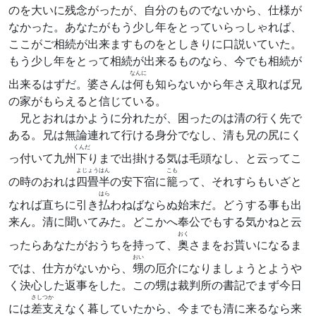
のを大いに残念がったが、自分のものでないから、仕様が
なかった。あなたがもう少し年をとっていらっしゃれば、
ここがご相続が出来ますものをとしきりに口説いていた。
もう少し年をとって相続が出来るものなら、今でも相続が
なんに
出来るはずだ。婆さんは
何
も知らないから年さえ取れば兄
の家がもらえると信じている。
兄とおれはかように分れたが、困ったのは清の行く先で
ある。兄は無論連れて行ける身分でなし、清も兄の尻にく
くんだ
っ付いて九州
下
りまで出掛ける気は毛頭なし、と云ってこ
よじょうはん
こも
の時のおれは
四畳半
の安下宿に
籠
って、それすらもいざと
はら
なれば直ちに引き
払
わねばならぬ始末だ。どうする事も出
来ん。清に聞いてみた。どこかへ奉公でもする気かねと云
おく
ったらあなたがおうちを持って、
奥
さまをお貰いになるま
おい
では、仕方がないから、
甥
の厄介になりましょうとようや
く決心した返事をした。この甥は裁判所の書記でまず今日
さしつか
には
差支
えなく暮していたから、今までも清に来るなら来