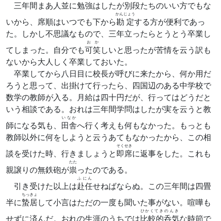
三年間まあ
人並
に勉強はしたが別段たちのいい方でもな
かんじょう
いから、席順はいつでも下から
勘定
する方が便利であっ
た。しかし不思議なもので、三年立ったらとうとう卒業し
おか
てしまった。自分でも
可笑
しいと思ったが苦情を云う訳も
ないから大人しく卒業しておいた。
卒業してから八日目に校長が呼びに来たから、何か用だ
ろうと思って、出掛けて行ったら、四国辺のある中学校で
数学の教師が入る。月給は四十円だが、行ってはどうだと
いう相談である。おれは三年間学問はしたが実を云うと教
いなか
師になる気も、
田舎
へ行く考えも何もなかった。もっとも
教師以外に何をしようと云うあてもなかったから、この相
そくせき
談を受けた時、行きましょうと
即席
に返事をした。これも
たた
親譲りの無鉄砲が
祟
ったのである。
ふにん
引き受けた以上は
赴任
せねばならぬ。この三年間は四畳
ちっきょ
半に
蟄居
して小言はただの一度も聞いた事がない。喧嘩も
ひかくてき
のんき
せずに済んだ。おれの生涯のうちでは
比較的
呑気
な時節で