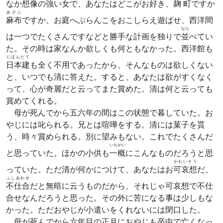
なか想像の強い女で、あなたはどこがお好き、
麹町
ですか
あざぶ
麻布
ですか、お庭へぶらんこをおこしらえ遊ばせ、西洋間
なら
は一つでたくさんですなどと勝手な計画を独りで
並
べてい
た。その時は家なんか欲しくも何ともなかった。西洋館も
にほんだて
日本建
も全く不用であったから、そんなものは欲しくない
と、いつでも清に答えた。すると、あなたは欲がすくなく
って、心が奇麗だと云ってまた賞めた。清は何と云っても
賞めてくれる。
母が死んでから五六年の間はこの状態で暮していた。お
やじには叱られる。兄とは喧嘩をする。清には菓子を貰
う、時々賞められる。別に望みもない。これでたくさんだ
いちがい
と思っていた。ほかの小供も
一概
にこんなものだろうと思
かわいそう
っていた。ただ清が何かにつけて、あなたはお
可哀想
だ、
ふしあわせ
不仕合
だと無暗に云うものだから、それじゃ可哀想で不仕
合せなんだろうと思った。その外に苦になる事は少しもな
かった。ただおやじが小遣いをくれないには閉口した。
母が死んでから六年目の正月におやじも卒中で亡くなっ