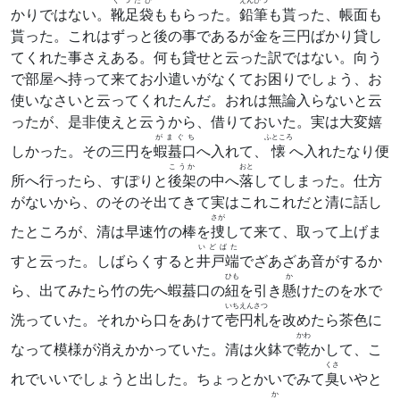
かりではない。
靴足袋
ももらった。
鉛筆
も貰った、帳面も
貰った。これはずっと後の事であるが金を三円ばかり貸し
てくれた事さえある。何も貸せと云った訳ではない。向う
で部屋へ持って来てお小遣いがなくてお困りでしょう、お
使いなさいと云ってくれたんだ。おれは無論入らないと云
ったが、是非使えと云うから、借りておいた。実は大変嬉
がまぐち
ふところ
しかった。その三円を
蝦蟇口
へ入れて、
懐
へ入れたなり便
こうか
おと
所へ行ったら、すぽりと
後架
の中へ
落
してしまった。仕方
がないから、のそのそ出てきて実はこれこれだと清に話し
さが
たところが、清は早速竹の棒を
捜
して来て、取って上げま
いどばた
すと云った。しばらくすると
井戸端
でざあざあ音がするか
ひも
か
ら、出てみたら竹の先へ蝦蟇口の
紐
を引き
懸
けたのを水で
いちえんさつ
洗っていた。それから口をあけて
壱円札
を改めたら茶色に
かわ
なって模様が消えかかっていた。清は火鉢で
乾
かして、こ
くさ
れでいいでしょうと出した。ちょっとかいでみて
臭
いやと
か