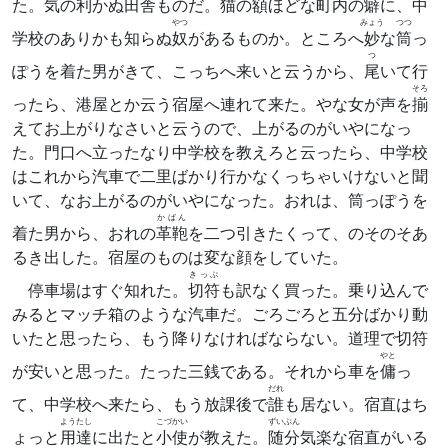
た。気の利かぬ
田舎
ものだ。
猫
の額ほどな町内の
癖
に、中
やつ
みょう
つつ
学校のありかも知らぬ
奴
があるものか。ところへ
妙
な
筒
っ
つ
ぽうを着た男がきて、こっちへ来いと云うから、
尾
いて行
そろ
ったら、港屋とか云う宿屋へ連れて来た。やな女が声を
揃
えてお上がりなさいと云うので、上がるのがいやになっ
た。門口へ立ったなり中学校を教えろと云ったら、中学校
はこれから汽車で二里ばかり行かなくっちゃいけないと聞
いて、なお上がるのがいやになった。おれは、筒っぽうを
かばん
着た男から、おれの
革鞄
を二つ引きたくって、のそのそあ
るき出した。宿屋のものは変な顔をしていた。
きっぷ
停車場はすぐ知れた。
切符
も訳なく買った。乗り込んで
みるとマッチ箱のような汽車だ。ごろごろと五分ばかり動
いたと思ったら、もう降りなければならない。道理で切符
やと
が安いと思った。たった三銭である。それから車を
傭
っ
だれ
て、中学校へ来たら、もう放課後で
誰
も居ない。宿直はち
ようたし
こづかい
ずいぶん
ょっと
用達
に出たと
小使
が教えた。
随分
気楽な宿直がいる