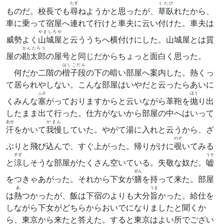
たず
くたび
ものだ。校長でも
尋
ねようかと思ったが、
草臥
れたから、
車に乗って宿屋へ連れて行けと車夫に云い付けた。車夫は
やましろや
威勢よく
山城屋
と云ううちへ横付けにした。山城屋とは質
かんたろう
屋の
勘太郎
の屋号と同じだからちょっと面白く思った。
はしごだん
何だか二階の
楷子段
の下の暗い部屋へ案内した。熱くっ
て居られやしない。こんな部屋はいやだと云ったらあいに
ふさ
ほう
くみんな
塞
がっておりますからと云いながら革鞄を
抛
り出
したまま出て行った。仕方がないから部屋の中へはいって
あせ
がまん
汗
をかいて
我慢
していた。やがて湯に入れと云うから、ざ
のぞ
ぶりと飛び込んで、すぐ上がった。帰りがけに
覗
いてみる
すず
うそ
と
涼
しそうな部屋がたくさん空いている。失敬な奴だ。
嘘
ぜん
をつきゃあがった。それから下女が
膳
を持って来た。部屋
あ
うま
は
熱
つかったが、飯は下宿のよりも大分
旨
かった。給仕を
しながら下女がどちらからおいでになりましたと聞くか
ら、東京から来たと答えた。すると東京はよい所でござい