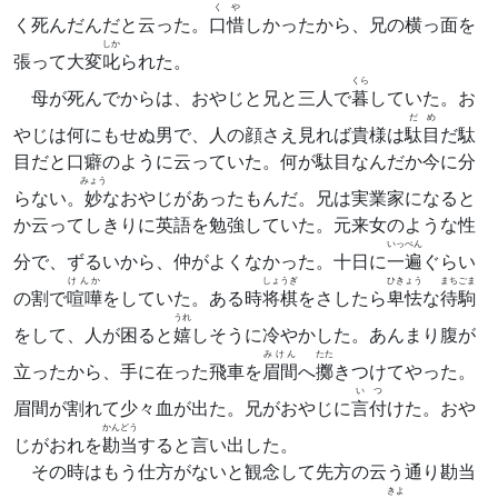
くや
く死んだんだと云った。
口惜
しかったから、兄の横っ面を
しか
張って大変
叱
られた。
くら
母が死んでからは、おやじと兄と三人で
暮
していた。お
だめ
やじは何にもせぬ男で、人の顔さえ見れば貴様は
駄目
だ駄
目だと口癖のように云っていた。何が駄目なんだか今に分
みょう
らない。
妙
なおやじがあったもんだ。兄は実業家になると
か云ってしきりに英語を勉強していた。元来女のような性
いっぺん
分で、ずるいから、仲がよくなかった。十日に
一遍
ぐらい
けんか
しょうぎ
ひきょう
まちごま
の割で
喧嘩
をしていた。ある時
将棋
をさしたら
卑怯
な
待駒
うれ
をして、人が困ると
嬉
しそうに冷やかした。あんまり腹が
みけん
たた
立ったから、手に在った飛車を
眉間
へ
擲
きつけてやった。
いつ
眉間が割れて少々血が出た。兄がおやじに
言付
けた。おや
かんどう
じがおれを
勘当
すると言い出した。
その時はもう仕方がないと観念して先方の云う通り勘当
きよ