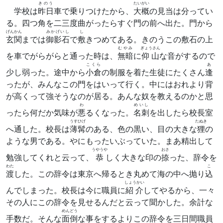
きのう
たいがい
学校は
昨日
車で乗りつけたから、
大概
の見当は分ってい
る。四つ角を二三度曲がったらすぐ門の前へ出た。門から
げんかん
みかげいし
し
玄関
までは
御影石
で
敷
きつめてある。きのうこの敷石の上
むやみ
ぎょうさん
を車でがらがらと通った時は、
無暗
に
仰山
な音がするので
こくら
あ
少し弱った。途中から
小倉
の制服を着た生徒にたくさん
逢
ったが、みんなこの門をはいって行く。中にはおれより背
が高くって強そうなのが居る。あんな奴を教えるのかと思
わ
めいし
ったら何だか気味が
悪
るくなった。
名刺
を出したら校長室
うすひげ
たぬき
へ通した。校長は
薄髯
のある、色の黒い、目の大きな
狸
の
ような男である。やにもったいぶっていた。まあ精出して
うやうや
おさ
勉強してくれと云って、
恭
しく大きな印の
捺
った、辞令を
わた
こ
渡
した。この辞令は東京へ帰るとき丸めて海の中へ抛り
込
しょうかい
んでしまった。校長は今に職員に
紹介
してやるから、一々
その人にこの辞令を見せるんだと云って聞かした。余計な
めんどう
手数だ。そんな
面倒
な事をするよりこの辞令を三日間職員