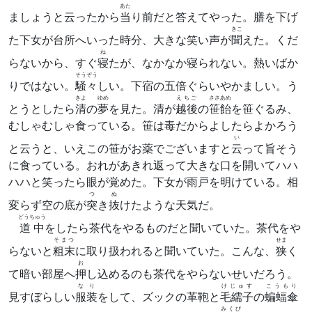
あた
ましょうと云ったから
当
り前だと答えてやった。膳を下げ
きこ
た下女が台所へいった時分、大きな笑い声が
聞
えた。くだ
ね
らないから、すぐ
寝
たが、なかなか寝られない。熱いばか
そうぞう
りではない。
騒々
しい。下宿の五倍ぐらいやかましい。う
きよ
ゆめ
えちご
ささあめ
とうとしたら
清
の
夢
を見た。清が
越後
の
笹飴
を笹ぐるみ、
むしゃむしゃ食っている。笹は毒だからよしたらよかろう
い
と云うと、いえこの笹がお薬でございますと
云
って旨そう
に食っている。おれがあきれ返って大きな口を開いてハハ
ハハと笑ったら眼が覚めた。下女が雨戸を明けている。相
つ
ぬ
変らず空の底が
突
き
抜
けたような天気だ。
どうちゅう
道中
をしたら茶代をやるものだと聞いていた。茶代をや
そまつ
せま
らないと
粗末
に取り扱われると聞いていた。こんな、
狭
く
お
て暗い部屋へ
押
し込めるのも茶代をやらないせいだろう。
なり
けじゅす
こうもり
見すぼらしい
服装
をして、ズックの革鞄と
毛繻子
の
蝙蝠傘
みくび