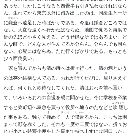
あった。しかしこうなると四畳半も引き払わなければなら
ん。生れてから東京以外に踏み出したのは、同級生と一所
かまくら
に
鎌倉
へ遠足した時ばかりである。今度は鎌倉どころでは
ない。大変な遠くへ行かねばならぬ。地図で見ると海浜で
針の先ほど小さく見える。どうせ碌な所ではあるまい。ど
んな町で、どんな人が住んでるか分らん。分らんでも困ら
ない。心配にはならぬ。ただ行くばかりである。もっとも
少々面倒臭い。
たた
家を
畳
んでからも清の所へは折々行った。清の甥という
ゆ
お
のは存外結構な人である。おれが
行
くたびに、
居
りさえす
もて
れば、何くれと
款待
なしてくれた。清はおれを前へ置い
じまん
て、いろいろおれの
自慢
を甥に聞かせた。今に学校を卒業
ふいちょう
すると麹町辺へ屋敷を買って役所へ通うのだなどと
吹聴
し
き
ひとり
しゃべ
こ
た事もある。独りで
極
めて
一人
で
喋舌
るから、こっちは
困
まって顔を赤くした。それも一度や二度ではない。折々お
れが小さい時寝小便をした事まで持ち出すには閉口した。