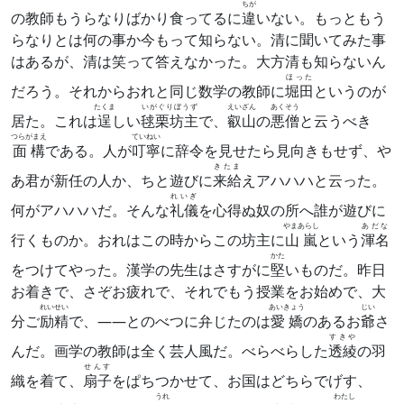
ちが
の教師もうらなりばかり食ってるに
違
いない。もっともう
らなりとは何の事か今もって知らない。清に聞いてみた事
はあるが、清は笑って答えなかった。大方清も知らないん
ほった
だろう。それからおれと同じ数学の教師に
堀田
というのが
たくま
いがぐりぼうず
えいざん
あくそう
居た。これは
逞
しい
毬栗坊主
で、
叡山
の
悪僧
と云うべき
つらがまえ
ていねい
面構
である。人が
叮寧
に辞令を見せたら見向きもせず、や
きたま
あ君が新任の人か、ちと遊びに
来給
えアハハハと云った。
れいぎ
何がアハハハだ。そんな
礼儀
を心得ぬ奴の所へ誰が遊びに
やまあらし
あだな
行くものか。おれはこの時からこの坊主に
山嵐
という
渾名
かた
をつけてやった。漢学の先生はさすがに
堅
いものだ。昨日
お着きで、さぞお疲れで、それでもう授業をお始めで、大
れいせい
あいきょう
じい
分ご
励精
で、――とのべつに弁じたのは
愛嬌
のあるお
爺
さ
すきや
んだ。画学の教師は全く芸人風だ。べらべらした
透綾
の羽
せんす
織を着て、
扇子
をぱちつかせて、お国はどちらでげす、
うれ
わたし