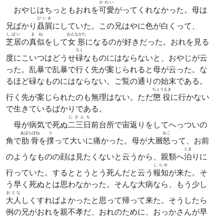
かわい
おやじはちっともおれを
可愛
がってくれなかった。母は
ひいき
兄ばかり
贔屓
にしていた。この兄はやに色が白くって、
しばい
まね
おんながた
芝居
の
真似
をして
女形
になるのが好きだった。おれを見る
ろく
度にこいつはどうせ
碌
なものにはならないと、おやじが云
った。乱暴で乱暴で行く先が案じられると母が云った。な
るほど碌なものにはならない。ご覧の通りの始末である。
ちょうえき
行く先が案じられたのも無理はない。ただ
懲役
に行かない
で生きているばかりである。
にさんち
母が病気で死ぬ
二三日
前台所で宙返りをしてへっついの
あばらぼね
う
おこ
角で
肋骨
を
撲
って大いに痛かった。母が大層
怒
って、お前
とま
のようなものの顔は見たくないと云うから、親類へ
泊
りに
しらせ
行っていた。するととうとう死んだと云う
報知
が来た。そ
う早く死ぬとは思わなかった。そんな大病なら、もう少し
おとな
大人
しくすればよかったと思って帰って来た。そうしたら
例の兄がおれを親不孝だ、おれのために、おっかさんが早