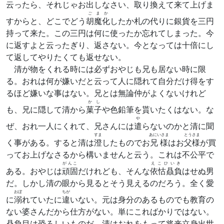
云ったら、それじゃお出しなさい、取り
換
えて来て上げま
ごまか
すからと、どこでどう
胡魔化
したか札の代りに銀貨を三円
持って来た。この三円は何に使ったか忘れてしまった。今
に返すよと云ったぎり、返さない。今となっては十倍にし
て返してやりたくても返せない。
清が物をくれる時には必ずおやじも兄も居ない時に限
る。おれは何が嫌いだと云って人に隠れて自分だけ得をす
るほど嫌いな事はない。兄とは無論仲がよくないけれど
かし
も、兄に隠して清から
菓子
や色鉛筆を貰いたくはない。な
や
ぜ、おれ一人にくれて、兄さんには
遣
らないのかと清に聞
すま
あにいさま
とうさま
く事がある。すると清は
澄
したものでお
兄様
はお
父様
が買
ってお上げなさるから構いませんと云う。これは不公平で
がんこ
えこひいき
ある。おやじは
頑固
だけれども、そんな
依怙贔負
はせぬ男
だ。しかし清の眼から見るとそう見えるのだろう。全く愛
おぼ
ちが
に
溺
れていたに
違
いない。元は身分のあるものでも教育の
ない婆さんだから仕方がない。単にこればかりではない。
贔負目は恐ろしいものだ。清はおれをもって将来立身出世