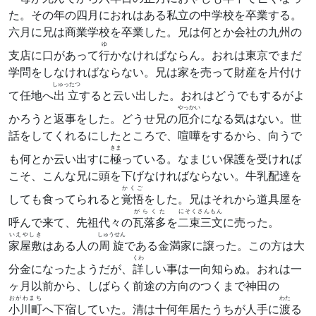
た。その年の四月におれはある私立の中学校を卒業する。
六月に兄は商業学校を卒業した。兄は何とか会社の九州の
ゆ
支店に口があって
行
かなければならん。おれは東京でまだ
学問をしなければならない。兄は家を売って財産を片付け
しゅったつ
て任地へ
出立
すると云い出した。おれはどうでもするがよ
やっかい
かろうと返事をした。どうせ兄の
厄介
になる気はない。世
話をしてくれるにしたところで、喧嘩をするから、向うで
きま
も何とか云い出すに
極
っている。なまじい保護を受ければ
こそ、こんな兄に頭を下げなければならない。牛乳配達を
かくご
しても食ってられると
覚悟
をした。兄はそれから道具屋を
がらくた
にそくさんもん
呼んで来て、先祖代々の
瓦落多
を
二束三文
に売った。
いえやしき
しゅうせん
家屋敷
はある人の
周旋
である金満家に譲った。この方は大
くわ
分金になったようだが、
詳
しい事は一向知らぬ。おれは一
ヶ月以前から、しばらく前途の方向のつくまで神田の
おがわまち
わた
小川町
へ下宿していた。清は十何年居たうちが人手に
渡
る