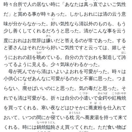
時々台所で人の居ない時に「あなたは
真
っ
直
でよいご気性
ほ
だ」と
賞
める事が時々あった。しかしおれには清の云う意
い
味が分からなかった。
好
い気性なら清以外のものも、もう
少し善くしてくれるだろうと思った。清がこんな事を云う
きら
度におれはお世辞は
嫌
いだと答えるのが常であった。する
と婆さんはそれだから好いご気性ですと云っては、嬉しそ
なが
ほこ
うにおれの顔を
眺
めている。自分の力でおれを製造して
誇
ってるように見える。少々気味がわるかった。
母が死んでから清はいよいよおれを可愛がった。時々は
小供心になぜあんなに可愛がるのかと不審に思った。つま
よ
らない、
廃
せばいいのにと思った。気の毒だと思った。そ
こづか
きんつば
こうばいやき
れでも清は可愛がる。折々は自分の
小遣
いで
金鍔
や
紅梅焼
そばこ
を買ってくれる。寒い夜などはひそかに
蕎麦粉
を仕入れて
ね
まくらもと
おいて、いつの間にか
寝
ている
枕元
へ蕎麦湯を持って来て
なべやきうどん
くれる。時には
鍋焼饂飩
さえ買ってくれた。ただ食い物ば
くつたび
えんぴつ