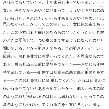
されるつもりでいたら、十年来召し使っている
清
という下
あや
いか
女が、泣きながらおやじに
詫
まって、ようやくおやじの
怒
こわ
りが解けた。それにもかかわらずあまりおやじを
怖
いとは
思わなかった。かえってこの清と云う下女に気の毒であっ
ゆいしょ
がかい
た。この下女はもと
由緒
のあるものだったそうだが、
瓦解
れいらく
ほうこう
のときに
零落
して、つい
奉公
までするようになったのだと
ばあ
聞いている。だから
婆
さんである。この婆さんがどういう
いんえん
因縁
か、おれを非常に可愛がってくれた。不思議なもので
あいそ
ある。母も死ぬ三日前に
愛想
をつかした――おやじも年中
つまはじ
持て余している――町内では乱暴者の悪太郎と
爪弾
きをす
ちんちょう
とうてい
る――このおれを無暗に
珍重
してくれた。おれは
到底
人に
たち
はし
好かれる
性
でないとあきらめていたから、他人から木の
端
あつか
のように取り
扱
われるのは何とも思わない、かえってこの
ふしん
清のようにちやほやしてくれるのを
不審
に考えた。清は
ま
すぐ