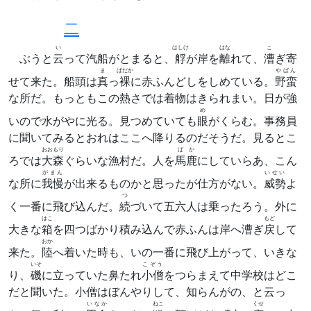
二
い
はしけ
はな
こ
ぶうと
云
って汽船がとまると、
艀
が岸を
離
れて、
漕
ぎ寄
ま
ぱだか
やばん
せて来た。船頭は
真
っ
裸
に赤ふんどしをしめている。
野蛮
な所だ。もっともこの熱さでは着物はきられまい。日が強
め
いので水がやに光る。見つめていても
眼
がくらむ。事務員
に聞いてみるとおれはここへ降りるのだそうだ。見るとこ
おおもり
ばか
ろでは
大森
ぐらいな漁村だ。人を
馬鹿
にしていらあ、こん
がまん
いせい
な所に
我慢
が出来るものかと思ったが仕方がない。
威勢
よ
つ
く一番に飛び込んだ。
続
づいて五六人は乗ったろう。外に
はこ
もど
大きな
箱
を四つばかり積み込んで赤ふんは岸へ漕ぎ
戻
して
おか
来た。
陸
へ着いた時も、いの一番に飛び上がって、いきな
いそ
こぞう
り、
磯
に立っていた鼻たれ
小僧
をつらまえて中学校はどこ
だと聞いた。小僧はぼんやりして、知らんがの、と云っ
いなか
ねこ
くせ