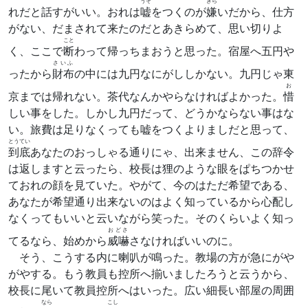
うそ
きら
れだと話すがいい。おれは
嘘
をつくのが
嫌
いだから、仕方
がない、だまされて来たのだとあきらめて、思い切りよ
こと
く、ここで
断
わって帰っちまおうと思った。宿屋へ五円や
さいふ
ったから
財布
の中には九円なにがししかない。九円じゃ東
お
京までは帰れない。茶代なんかやらなければよかった。
惜
しい事をした。しかし九円だって、どうかならない事はな
い。旅費は足りなくっても嘘をつくよりましだと思って、
とうてい
到底
あなたのおっしゃる通りにゃ、出来ません、この辞令
は返しますと云ったら、校長は狸のような眼をぱちつかせ
ておれの顔を見ていた。やがて、今のはただ希望である、
あなたが希望通り出来ないのはよく知っているから心配し
なくってもいいと云いながら笑った。そのくらいよく知っ
おどさ
てるなら、始めから
威嚇
さなければいいのに。
そう、こうする内に喇叭が鳴った。教場の方が急にがや
がやする。もう教員も控所へ揃いましたろうと云うから、
校長に尾いて教員控所へはいった。広い細長い部屋の周囲
なら
こし