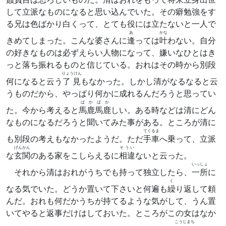
して立派なものになると思い込んでいた。その癖勉強をす
る兄は色ばかり白くって、とても役には立たないと一人で
あ
かな
きめてしまった。こんな婆さんに
逢
っては
叶
わない。自分
の好きなものは必ずえらい人物になって、嫌いなひとはき
っと落ち振れるものと信じている。おれはその時から別段
りょうけん
何になると云う
了見
もなかった。しかし清がなるなると云
うものだから、やっぱり何かに成れるんだろうと思ってい
ばかばか
た。今から考えると
馬鹿馬鹿
しい。ある時などは清にどん
なものになるだろうと聞いてみた事がある。ところが清に
てぐるま
も別段の考えもなかったようだ。ただ
手車
へ乗って、立派
げんかん
そうい
な
玄関
のある家をこしらえるに
相違
ないと云った。
いっしょ
それから清はおれがうちでも持って独立したら、
一所
に
く
なる気でいた。どうか置いて下さいと何遍も
繰
り返して頼
んだ。おれも何だかうちが持てるような気がして、うん置
いてやると返事だけはしておいた。ところがこの女はなか
こうじまち