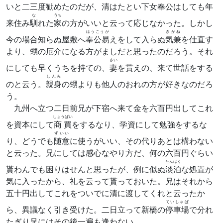
いと二三度勧めたのだが、清はたとい下女奉公はしても年
な
うち
来住み
馴
れた
家
の方がいいと云って応じなかった。しかし
ほうこうが
きがね
今の場合知らぬ屋敷へ
奉公易
えをして入らぬ
気兼
を仕直す
より、甥の厄介になる方がましだと思ったのだろう。それ
さい
にしても早くうちを持ての、
妻
を貰えの、来て世話をする
しんみ
のと云う。
親身
の甥よりも他人のおれの方が好きなのだろ
う。
九州へ立つ二日前兄が下宿へ来て金を六百円出してこれ
しょうばい
を資本にして
商買
をするなり、学資にして勉強をするな
ずいい
り、どうでも
随意
に使うがいい、その代りあとは構わない
と云った。兄にしては感心なやり方だ、何の六百円ぐらい
たんばく
貰わんでも困りはせんと思ったが、例に似ぬ
淡泊
な処置が
気に入ったから、礼を云って貰っておいた。兄はそれから
五十円出してこれをついでに清に渡してくれと云ったか
ていしゃば
ら、異議なく引き受けた。二日立って新橋の
停車場
で分れ
たぎり兄にはその後一遍も逢わない。