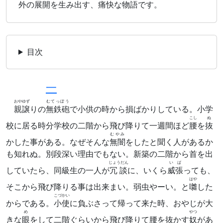
外の展開を生み出す、痛快な物語です。
目次
一
おやゆず
むてっぽう
親譲
りの
無鉄砲
で小供の時から損ばかりしている。小学
こし
ぬ
校に居る時分学校の二階から飛び降りて一週間ほど
腰
を
抜
むやみ
かした事がある。なぜそんな
無闇
をしたと聞く人があるか
も知れぬ。別段深い理由でもない。新築の二階から首を出
じょうだん
いば
していたら、同級生の一人が
冗談
に、いくら
威張
っても、
はや
そこから飛び降りる事は出来まい。弱虫やーい。と
囃
した
こづかい
からである。
小使
に負ぶさって帰って来た時、おやじが大
め
やつ
きな
眼
をして二階ぐらいから飛び降りて腰を抜かす
奴
があ