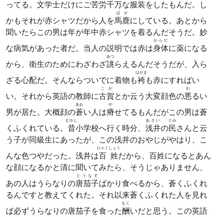
ってる。文学士だけにご苦労千万な
服装
をしたもんだ。し
ばか
かもそれが赤シャツだから人を
馬鹿
にしている。あとから
聞いたらこの男は年が年中赤シャツを着るんだそうだ。妙
からだ
な病気があった者だ。当人の説明では赤は
身体
に薬になる
あつ
から、衛生のためにわざわざ
誂
らえるんだそうだが、入ら
はかま
ざる心配だ。そんならついでに着物も
袴
も赤にすればい
こが
わ
い。それから英語の教師に
古賀
とか云う大変顔色の
悪
るい
あお
や
男が居た。大概顔の
蒼
い人は
瘠
せてるもんだがこの男は蒼
むかし
あさい
たみ
くふくれている。
昔
小学校へ行く時分、
浅井
の
民
さんと云
う子が同級生にあったが、この浅井のおやじがやはり、こ
ひゃくしょう
んな色つやだった。浅井は
百姓
だから、百姓になるとあん
な顔になるかと清に聞いてみたら、そうじゃありません、
とうなす
あの人はうらなりの
唐茄子
ばかり食べるから、蒼くふくれ
るんですと教えてくれた。それ以来蒼くふくれた人を見れ
むく
ば必ずうらなりの唐茄子を食った
酬
いだと思う。この英語