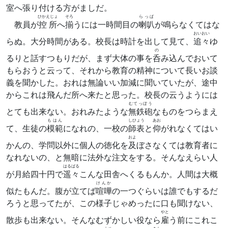
室へ張り付ける方がましだ。
ひかえじょ
そろ
らっぱ
教員が
控所
へ
揃
うには一時間目の
喇叭
が鳴らなくてはな
おいおい
らぬ。大分時間がある。校長は時計を出して見て、
追々
ゆ
の
るりと話すつもりだが、まず大体の事を
呑
み込んでおいて
もらおうと云って、それから教育の精神について長いお談
義を聞かした。おれは無論いい加減に聞いていたが、途中
からこれは飛んだ所へ来たと思った。校長の云うようには
むてっぽう
とても出来ない。おれみたような
無鉄砲
なものをつらまえ
もはん
しひょう
あお
て、生徒の
模範
になれの、一校の
師表
と
仰
がれなくてはい
およ
かんの、学問以外に個人の徳化を
及
ぼさなくては教育者に
なれないの、と無暗に法外な注文をする。そんなえらい人
はるばる
が月給四十円で
遥々
こんな田舎へくるもんか。人間は大概
けんか
似たもんだ。腹が立てば
喧嘩
の一つぐらいは誰でもするだ
ろうと思ってたが、この様子じゃめったに口も聞けない、
やと
散歩も出来ない。そんなむずかしい役なら
雇
う前にこれこ