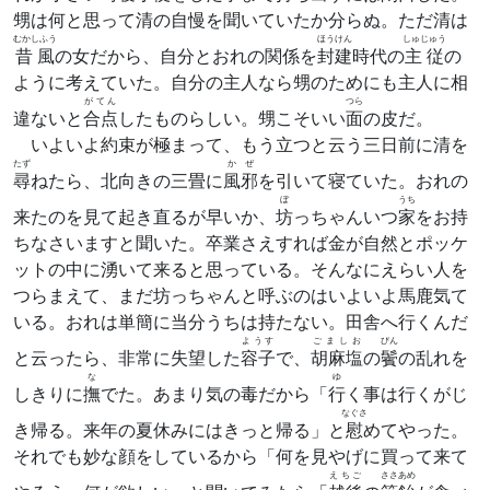
甥は何と思って清の自慢を聞いていたか分らぬ。ただ清は
むかしふう
ほうけん
しゅじゅう
昔風
の女だから、自分とおれの関係を
封建
時代の
主従
の
ように考えていた。自分の主人なら甥のためにも主人に相
がてん
つら
違ないと
合点
したものらしい。甥こそいい
面
の皮だ。
いよいよ約束が極まって、もう立つと云う三日前に清を
たず
かぜ
尋
ねたら、北向きの三畳に
風邪
を引いて寝ていた。おれの
ぼ
うち
来たのを見て起き直るが早いか、
坊
っちゃんいつ
家
をお持
ちなさいますと聞いた。卒業さえすれば金が自然とポッケ
ットの中に湧いて来ると思っている。そんなにえらい人を
つらまえて、まだ坊っちゃんと呼ぶのはいよいよ馬鹿気て
いる。おれは単簡に当分うちは持たない。田舎へ行くんだ
ようす
ごましお
びん
と云ったら、非常に失望した
容子
で、
胡麻塩
の
鬢
の乱れを
な
ゆ
しきりに
撫
でた。あまり気の毒だから「
行
く事は行くがじ
なぐさ
き帰る。来年の夏休みにはきっと帰る」と
慰
めてやった。
それでも妙な顔をしているから「何を見やげに買って来て
えちご
ささあめ