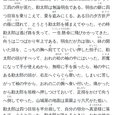
せがれ
くせ
三四の
倅
が居た。勘太郎は無論弱虫である。弱虫の
癖
に四
ぬす
おりど
つ目垣を乗りこえて、栗を
盗
みにくる。ある日の夕方
折戸
かげ
かく
つら
の
蔭
に
隠
れて、とうとう勘太郎を
捕
まえてやった。その時
に
みち
いっしょうけんめい
勘太郎は
逃
げ
路
を失って、
一生懸命
に飛びかかってきた。
むこ
はち
向
うは二つばかり年上である。弱虫だが力は強い。
鉢
の開
あ
お
ひょうし
いた頭を、こっちの胸へ
宛
ててぐいぐい
押
した
拍子
に、勘
あわせ
そで
じゃま
太郎の頭がすべって、おれの
袷
の
袖
の中にはいった。
邪魔
ふ
になって手が使えぬから、無暗に手を
振
ったら、袖の中に
なび
ある勘太郎の頭が、右左へぐらぐら
靡
いた。しまいに苦し
うで
がって袖の中から、おれの二の
腕
へ食い付いた。痛かった
あしがら
から勘太郎を垣根へ押しつけておいて、
足搦
をかけて向う
たお
へ
倒
してやった。山城屋の地面は菜園より六尺がた低い。
くず
まっさかさま
勘太郎は四つ目垣を半分
崩
して、自分の領分へ
真逆様
に落