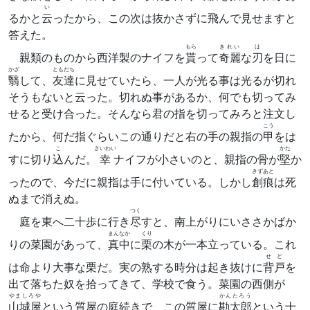
い
るかと
云
ったから、この次は抜かさずに飛んで見せますと
答えた。
もら
きれい
は
親類のものから西洋製のナイフを
貰
って
奇麗
な
刃
を日に
かざ
ともだち
翳
して、
友達
に見せていたら、一人が光る事は光るが切れ
そうもないと云った。切れぬ事があるか、何でも切ってみ
せると受け合った。そんなら君の指を切ってみろと注文し
こう
たから、何だ指ぐらいこの通りだと右の手の親指の
甲
をは
こ
さいわい
かた
すに切り
込
んだ。
幸
ナイフが小さいのと、親指の骨が
堅
か
きずあと
ったので、今だに親指は手に付いている。しかし
創痕
は死
ぬまで消えぬ。
つく
庭を東へ二十歩に行き
尽
すと、南上がりにいささかばか
まんなか
くり
りの菜園があって、
真中
に
栗
の木が一本立っている。これ
せど
は命より大事な栗だ。実の熟する時分は起き抜けに
背戸
を
出て落ちた奴を拾ってきて、学校で食う。菜園の西側が
やましろや
かんたろう
山城屋
という質屋の庭続きで、この質屋に
勘太郎
という十