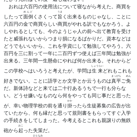
おれは六百円の使用法について寝ながら考えた。商買を
めんど
うま
したって
面倒
くさくって
旨
く出来るものじゃなし、ことに
六百円の金で商買らしい商買がやれる訳でもなかろう。よ
しやれるとしても、今のようじゃ人の前へ出て教育を受け
たと威張れないからつまり損になるばかりだ。資本などは
どうでもいいから、これを学資にして勉強してやろう。六
百円を三に割って一年に二百円ずつ使えば三年間は勉強が
出来る。三年間一生懸命にやれば何か出来る。それからど
しょうらい
この学校へはいろうと考えたが、学問は
生来
どれもこれも
まっぴら
めん
好きでない。ことに語学とか文学とか云うものは
真平
ご
免
だ。新体詩などと来ては二十行あるうちで一行も分らな
い。どうせ嫌いなものなら何をやっても同じ事だと思った
かか
が、幸い物理学校の前を通り
掛
ったら生徒募集の広告が出
ていたから、何も縁だと思って規則書をもらってすぐ入学
の手続きをしてしまった。今考えるとこれも親譲りの無鉄
おこ
砲から
起
った失策だ。
ひとなみ