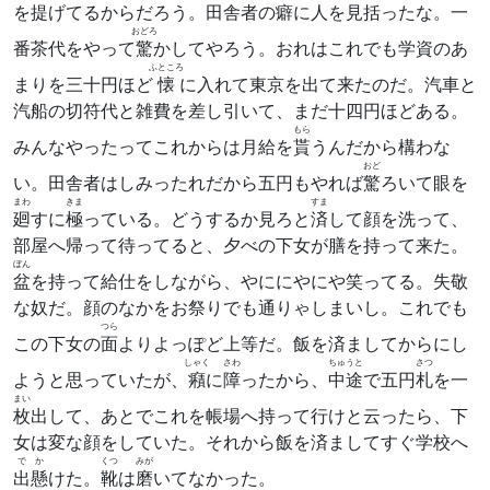
を提げてるからだろう。田舎者の癖に人を
見括
ったな。一
おどろ
番茶代をやって
驚
かしてやろう。おれはこれでも学資のあ
ふところ
まりを三十円ほど
懐
に入れて東京を出て来たのだ。汽車と
汽船の切符代と雑費を差し引いて、まだ十四円ほどある。
もら
みんなやったってこれからは月給を
貰
うんだから構わな
おど
い。田舎者はしみったれだから五円もやれば
驚
ろいて眼を
まわ
きま
すま
廻
すに
極
っている。どうするか見ろと
済
して顔を洗って、
部屋へ帰って待ってると、夕べの下女が膳を持って来た。
ぼん
盆
を持って給仕をしながら、やににやにや笑ってる。失敬
な奴だ。顔のなかをお祭りでも通りゃしまいし。これでも
つら
この下女の
面
よりよっぽど上等だ。飯を済ましてからにし
しゃく
さわ
ちゅうと
さつ
ようと思っていたが、
癪
に
障
ったから、
中途
で五円
札
を一
まい
枚
出して、あとでこれを帳場へ持って行けと云ったら、下
女は変な顔をしていた。それから飯を済ましてすぐ学校へ
でか
くつ
みが
出懸
けた。
靴
は
磨
いてなかった。