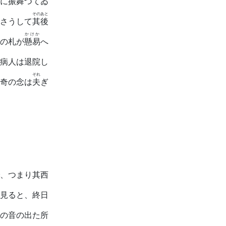
に振舞つてゐ
そのあと
さうして
其後
かけか
の札が
懸易
へ
病人は退院し
それ
奇の念は
夫
ぎ
、つまり其西
見ると、終日
の音の出た所