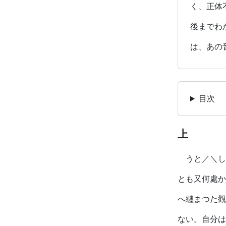
く、正体
後までわ
は、あの
目次
上
うと／＼し
とも又何處か
へ纒まつた觀
ない。自分は