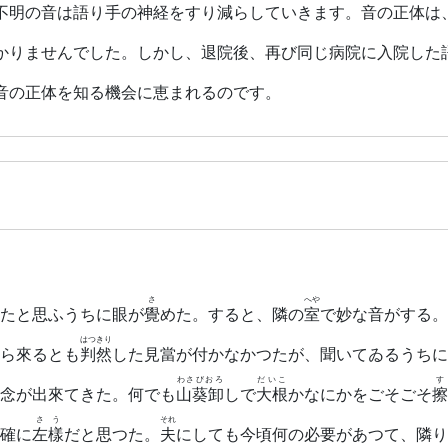
不明の音は語り手の神経をすり減らしていきます。音の正体は
かりませんでした。しかし、退院後、再び同じ病院に入院した
音の正体を知る機会に恵まれるのです。
さ
へや
たと思ふうちに眼が
覺
めた。すると、隣の
室
で妙な音がする。
はつきり
ら來るとも
判然
した見當が付かなかつたが、聞いてゐるうちに
わさびおろ
だいこ
す
念が出來てきた。何でも
山葵卸
しで
大根
かなにかをごそごそ
擦
さう
それ
確に
左樣
だと思つた。
夫
にしても今頃何の必要があつて、隣り