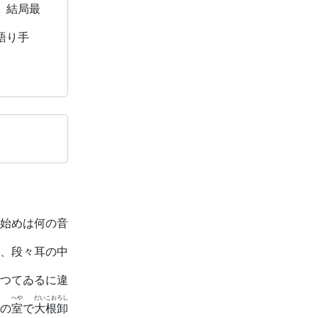
、結局最
語り手
始めは何の音
、段々耳の中
つてゐるに違
へや
だいこおろし
の
室
で
大根卸