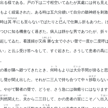
出る樣である。戸の下は二寸程
空
いてゐたが其處には何も見え
もよく繰返された。ある時は五六分續いて自分の聽神經を刺激
そのなかば
や
時は
其半
にも至らないでぱたりと
已
んで仕舞ふ折もあつた。
つひに知る機會なく過ぎた。病人は靜かな男であつたが、折々
しゆしよう
起してゐた。看護婦が又
殊勝
な女で小さい聲で一度か二度呼
い」と云ふ受け答へをして、すぐ起きた。さうして患者の爲に
。
いつ
だいぶ
の番が隣へ廻つてきたとき、
何時
もよりは
大分
手間が掛ると思
はかど
し聲が聞え出した。それが二三人で持ち合つて中々
捗取
らない
。やがて醫者の聲で、どうせ、さう急には御癒りにはなります
はつきり
それ
へや
ではい
判然
聞えた。
夫
から二三日して、かの患者の
室
にこそ／＼
出入
いづ
おの
たちゐ