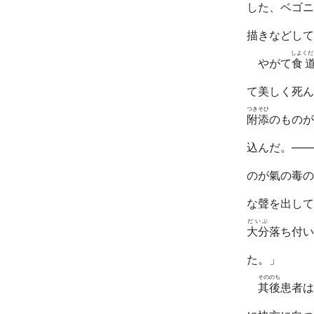
した、ベゴニ
描きなどして
しよくだ
やがて
食
て美しく死ん
つきそひ
附添
のものが
込んだ。――
のが氣の毒の
な聲を出して
だいぶ
大分
落ち付い
た。」
そののち
其後
患者は