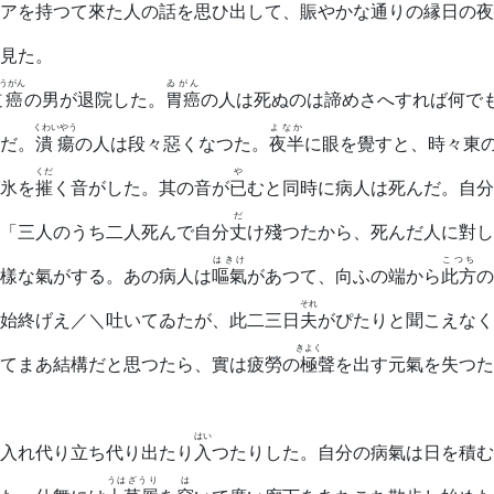
アを持つて來た人の話を思ひ出して、賑やかな通りの縁日の夜
見た。
うがん
ゐがん
道癌
の男が退院した。
胃癌
の人は死ぬのは諦めさへすれば何で
くわいやう
よなか
だ。
潰瘍
の人は段々惡くなつた。
夜半
に眼を覺すと、時々東
くだ
や
氷を
摧
く音がした。其の音が
已
むと同時に病人は死んだ。自分
だ
「三人のうち二人死んで自分
丈
け殘つたから、死んだ人に對し
はきけ
こつち
樣な氣がする。あの病人は
嘔氣
があつて、向ふの端から
此方
の
それ
始終げえ／＼吐いてゐたが、此二三日
夫
がぴたりと聞こえなく
きよく
てまあ結構だと思つたら、實は疲勞の
極
聲を出す元氣を失つた
はい
入れ代り立ち代り出たり
入
つたりした。自分の病氣は日を積む
うはざうり
は