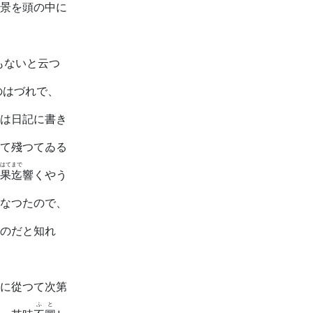
景を頭の中に
もないと云つ
のはづれで、
は日記に書き
て殘つてゐる
はてまで
果迄
響くやう
なつたので、
のだと知れ
に從つて次第
ふと