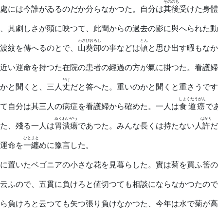
そののち
處には今誰がゐるのだか分らなかつた。自分は
其後
受けた身體
、其劇しさが頭に映つて、此間からの過去の影に與へられた動
わさびおろし
とん
波紋を傳へるのとで、
山葵卸
の事などは
頓
と思ひ出す暇もなか
近い運命を持つた在院の患者の經過の方が氣に掛つた。看護婦
だけ
かと聞くと、三人
丈
だと答へた。重いのかと聞くと重さうです
しよくだうがん
て自分は其三人の病症を看護婦から確めた。一人は
食道癌
で
ゐくわいやう
ばかり
た、殘る一人は
胃潰瘍
であつた。みんな長くは持たない人
許
だ
ひとまと
運命を
一纒
めに豫言した。
に置いたベゴニアの小さな花を見暮らした。實は菊を買ふ筈の
云ふので、五貫に負けろと値切つても相談にならなかつたので
ら負けろと云つても矢つ張り負けなかつた、今年は水で菊が高