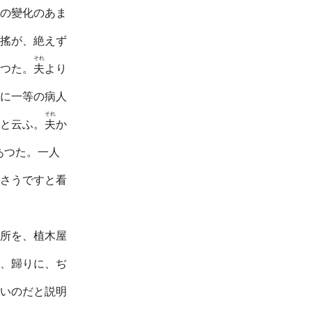
の變化のあま
搖が、絶えず
それ
つた。
夫
より
に一等の病人
それ
と云ふ。
夫
か
あつた。一人
さうですと看
所を、植木屋
、歸りに、ぢ
いのだと説明