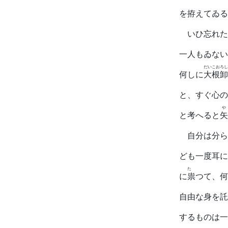
を拵えてゐる
いひ忘れた
一人もゐない
だいこおろし
何しに
大根卸
と、すぐ心の
や
と考へると
矢
自分は分ら
ども一度耳に
たゝ
に
祟
つて、何
自由な身を託
するものは一