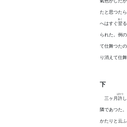
氣色
がしたが
たと思つたら
あく
へはすぐ
翌
る
られた。例の
て仕舞つたの
り消えて仕舞
下
ばかり
三ヶ月
許
し
隣であつた。
かたりと云ふ