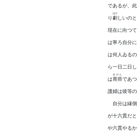
であるが、此
はげ
り
劇
しいのと
現在に向つて
は寧ろ自分に
は何人ゐるの
ら一日二日し
ゐがん
は
胃癌
であつ
護婦は彼等の
自分は縁側
が十六貫だと
や六貫やるか