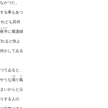
なかつた。
する事もあつ
けれども其何
よなか
夜半
に看護婦
ばれると快よ
何かしてゐる
つてゐると、
しめ
け
やうな
濕
り
氣
まいからと云
りする人の