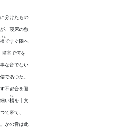
に分けたもの
が、寢床の敷
ふすま
襖
ですぐ隣へ
、隣室で何を
事な音でない
儘であつた。
す不都合を避
さん
細い
棧
を十文
つて來て、
。かの音は此