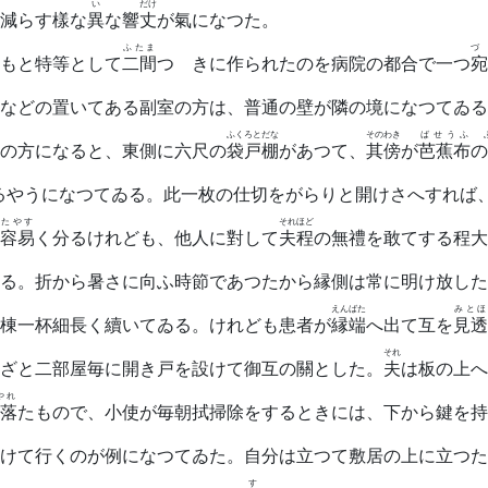
い
だけ
減らす樣な
異
な響
丈
が氣になつた。
ふたま
づゝ
もと特等として
二間
つゞきに作られたのを病院の都合で一つ
宛
などの置いてある副室の方は、普通の壁が隣の境になつてゐる
ふくろとだな
そのわき
ばせうふ
の方になると、東側に六尺の
袋戸棚
があつて、
其傍
が
芭蕉布
の
るやうになつてゐる。此一枚の仕切をがらりと開けさへすれば
たやす
それほど
容易
く分るけれども、他人に對して
夫程
の無禮を敢てする程大
る。折から暑さに向ふ時節であつたから縁側は常に明け放した
えんばた
みとほ
棟一杯細長く續いてゐる。けれども患者が
縁端
へ出て互を
見透
それ
ざと二部屋毎に開き戸を設けて御互の關とした。
夫
は板の上へ
やれ
落
たもので、小使が毎朝拭掃除をするときには、下から鍵を持
けて行くのが例になつてゐた。自分は立つて敷居の上に立つた
す