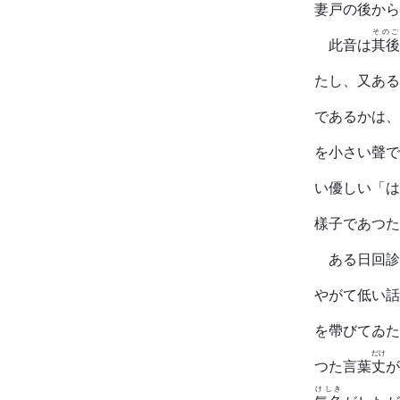
妻戸
の
後
から
そのご
此音は
其後
たし、又ある
であるかは、
を小さい聲で
い優しい「は
樣子であつた
ある日回診
やがて低い話
を帶びてゐた
だけ
つた言葉
丈
が
けしき