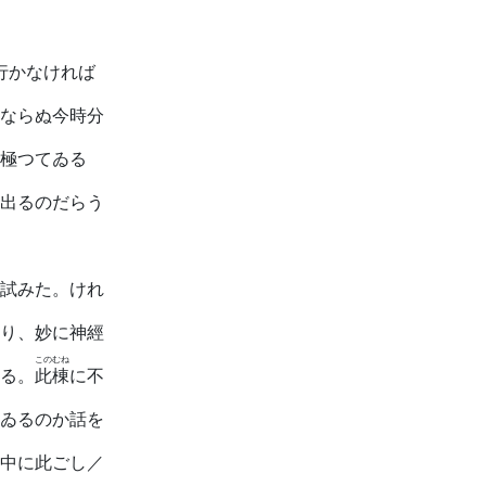
行かなければ
ならぬ今時分
極つてゐる
出るのだらう
試みた。けれ
り、妙に神經
このむね
る。
此棟
に不
ゐるのか話を
中に此ごし／