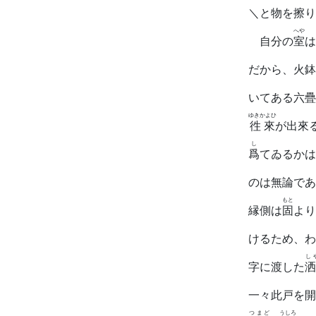
＼と物を擦り
へや
自分の
室
は
だから、火鉢
いてある六疊
ゆきかよひ
徃來
が出來
し
爲
てゐるかは
のは無論であ
もと
縁側は
固
より
けるため、わ
し
字に渡した
洒
一々此戸を開
つまど
うしろ