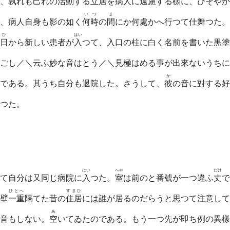
、
孰
れも
己
れの活動する
立居
を病人に遠慮する樣に、ひそやか
いつ
ま
、病人自身も影の如く
何時
の
間
にか何處かへ行つて仕舞つた。
ひ
はい
日
から新しい患者が
入
つて、入口の柱に白く名前を書いた黒塗
ごし／＼云ふ妙な音はとう／＼見極はめる事が出來ないうちに
か
である。其うち自分も退院した。さうして、
彼
の音に對する好
つた。
はい
へや
だけ
て自分は又同じ病院に
入
つた。
室
は前のと番號が一つ違ふ
丈
で
ひとへ
すまひ
壁
一重
隔てた昔の
住居
には誰が居るのだらうと思つて注意して
あ
音もしない。
空
いてゐたのである。もう一つ先が即ち例の異樣