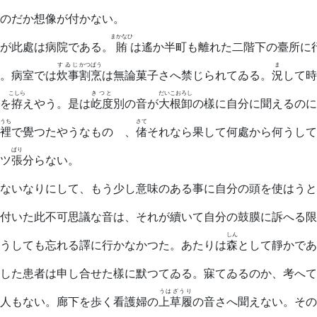
のだか想像が付かない。
まかなひ
が此處は病院である。
賄
は遙か半町も離れた二階下の臺所に
すゐじ
かつぱう
ま
。病室では
炊事
割烹
は無論菓子さへ禁じられてゐる。
況
して時
こしら
きつと
だいこおろし
を
拵
えやう。是は
屹度
別の音が
大根卸
の樣に自分に聞えるのに
うち
さて
裡
で覺つたやうなものゝ、
偖
それなら果して何處から何うして
ぱり
ツ
張
分らない。
ないなりにして、もう少し意味のある事に自分の頭を使はうと
付いた此不可思議な音は、それが續いて自分の鼓膜に訴へる限
しん
うしても忘れる譯に行かなかつた。あたりは
森
として靜かであ
した患者は申し合せた樣に默つてゐる。寐てゐるのか、考へて
うはざうり
人もない。廊下を歩く看護婦の
上草履
の音さへ聞えない。その