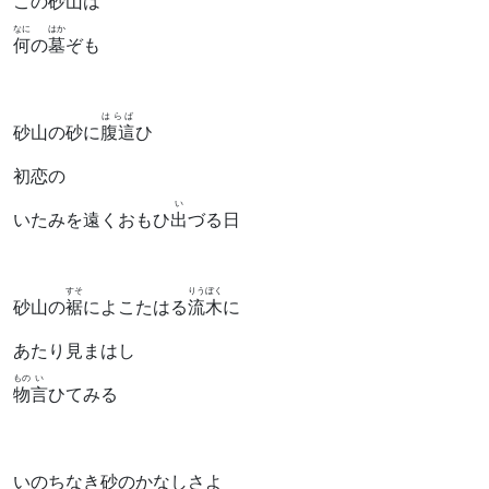
この砂山は
なに
はか
何
の
墓
ぞも
はらば
砂山の砂に
腹這
ひ
初恋の
い
いたみを遠くおもひ
出
づる日
すそ
りうぼく
砂山の
裾
によこたはる
流木
に
あたり見まはし
もの
い
物
言
ひてみる
いのちなき砂のかなしさよ