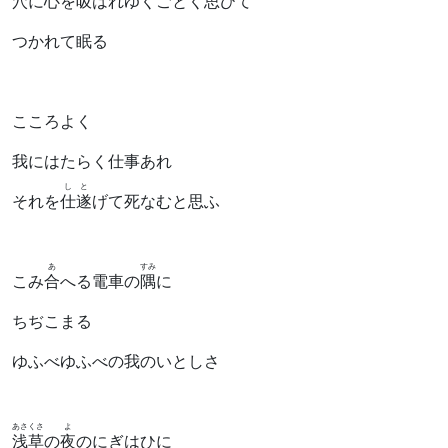
穴
に心を
吸
はれゆくごとく思ひて
つかれて眠る
こころよく
我にはたらく仕事あれ
しと
それを
仕遂
げて死なむと思ふ
あ
すみ
こみ
合
へる電車の
隅
に
ちぢこまる
ゆふべゆふべの我のいとしさ
あさくさ
よ
浅草
の
夜
のにぎはひに