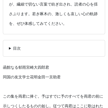
が、繊細で切ない言葉で紡ぎ出され、読者の心を揺
さぶります。若き啄木の、激しくも哀しい心の軌跡
を、ぜひ体感してみてください。
目次
函館なる郁雨宮崎大四郎君
同国の友文学士花明金田一京助君
この集を両君に捧ぐ。予はすでに予のすべてを両君の前に
示しつくしたるものの如し。従つて両君はここに歌はれた