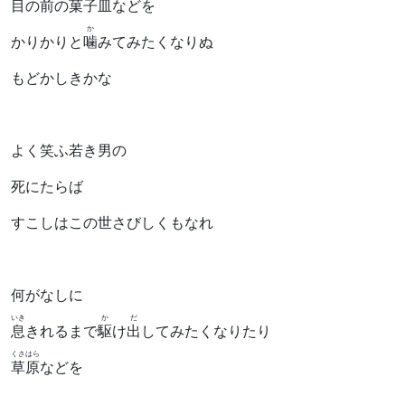
目の前の
菓子皿
などを
か
かりかりと
噛
みてみたくなりぬ
もどかしきかな
よく笑ふ若き男の
死にたらば
すこしはこの世さびしくもなれ
何がなしに
いき
か
だ
息
きれるまで
駆
け
出
してみたくなりたり
くさはら
草原
などを