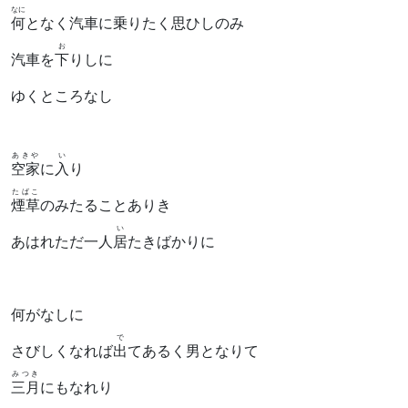
なに
何
となく汽車に乗りたく思ひしのみ
お
汽車を
下
りしに
ゆくところなし
あきや
い
空家
に
入
り
たばこ
煙草
のみたることありき
い
あはれただ一人
居
たきばかりに
何がなしに
で
さびしくなれば
出
てあるく男となりて
みつき
三月
にもなれり