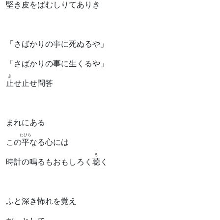
堅
き皮をばむしりてありき
「さばかりの事に死ぬるや」
「さばかりの事に生くるや」
よ
止
せ止せ問答
まれにある
たひら
この
平
なる心には
き
時計の鳴るもおもしろく
聴
く
ふと深き怖れを覚え