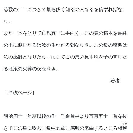
る歌の一一につきて最も多く知るの人なるを信ずればな
り。
また一本をとりて亡児真一に手向く。この集の稿本を書肆
の手に渡したるは汝の生れたる朝なりき。この集の稿料は
汝の薬餌となりたり。而してこの集の見本刷を予の閲した
るは汝の火葬の夜なりき。
著者
［＃改ページ］
明治四十一年夏以後の作一千余首中より五百五十一首を抜
ちか
きてこの集に収む。集中五章、感興の来由するところ相
邇