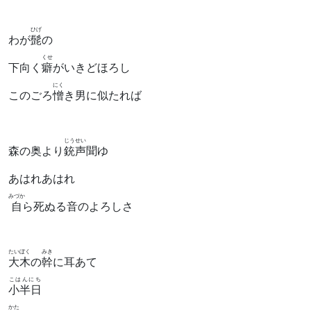
ひげ
わが
髭
の
くせ
下向く
癖
がいきどほろし
にく
このごろ
憎
き男に似たれば
じうせい
森の奥より
銃声
聞ゆ
あはれあはれ
みづか
自
ら死ぬる音のよろしさ
たいぼく
みき
大木
の
幹
に耳あて
こはんにち
小半日
かた