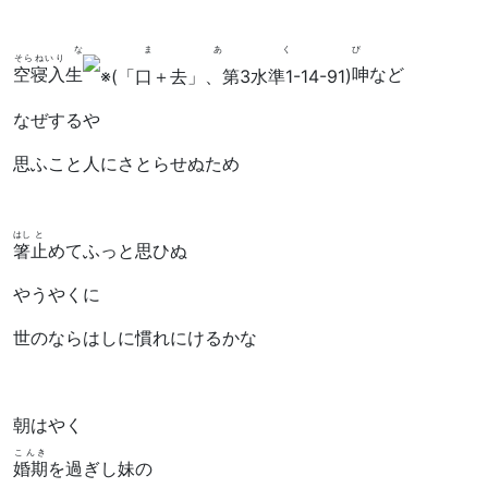
なまあくび
そらねいり
空寝入
生
呻
など
なぜするや
思ふこと人にさとらせぬため
はし
と
箸
止
めてふっと思ひぬ
やうやくに
世のならはしに慣れにけるかな
朝はやく
こんき
婚期
を過ぎし妹の