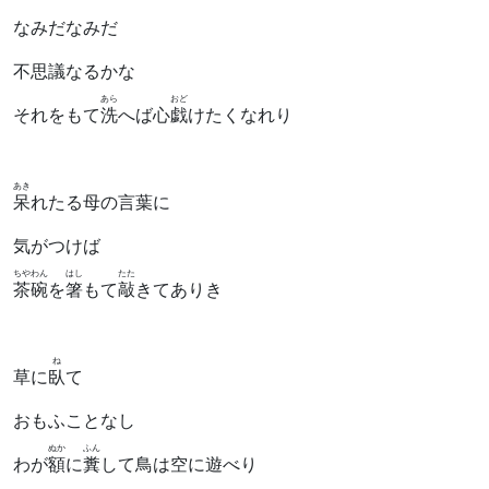
なみだなみだ
不思議なるかな
あら
おど
それをもて
洗
へば心
戯
けたくなれり
あき
呆
れたる母の言葉に
気がつけば
ちやわん
はし
たた
茶碗
を
箸
もて
敲
きてありき
ね
草に
臥
て
おもふことなし
ぬか
ふん
わが
額
に
糞
して鳥は空に遊べり