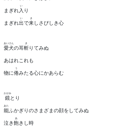
い
まぎれ
入
り
い
き
まぎれ
出
で
来
しさびしき心
あいけん
き
愛犬
の耳
斬
りてみぬ
あはれこれも
う
物に
倦
みたる心にかあらむ
かがみ
鏡
とり
あた
能
ふかぎりのさまざまの顔をしてみぬ
あ
泣き
飽
きし時