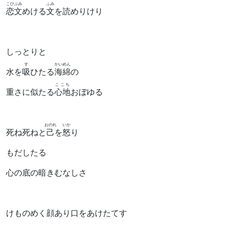
こひぶみ
ふみ
恋文
めける
文
を読めりけり
しっとりと
す
かいめん
水を
吸
ひたる
海綿
の
ここち
重さに似たる
心地
おぼゆる
おのれ
いか
死ね死ねと
己
を
怒
り
もだしたる
心の底の暗きむなしさ
けものめく顔あり口をあけたてす