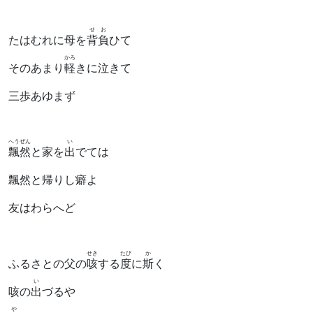
せお
たはむれに母を
背負
ひて
かろ
そのあまり
軽
きに泣きて
三歩あゆまず
へうぜん
い
飄然
と家を
出
でては
飄然と帰りし癖よ
友はわらへど
せき
たび
か
ふるさとの父の
咳
する
度
に
斯
く
い
咳の
出
づるや
や