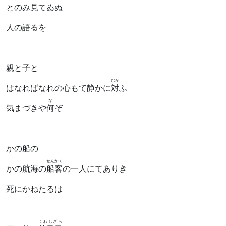
とのみ見てゐぬ
人の語るを
親と子と
むか
はなればなれの心もて静かに
対
ふ
な
気まづきや
何
ぞ
かの船の
せんかく
かの航海の
船客
の一人にてありき
死にかねたるは
くわしざら