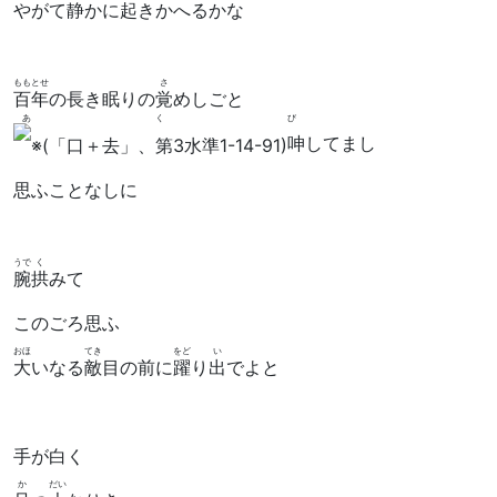
やがて静かに起きかへるかな
ももとせ
さ
百年
の長き眠りの
覚
めしごと
あくび
呻
してまし
思ふことなしに
うで
く
腕
拱
みて
このごろ思ふ
おほ
てき
をど
い
大
いなる
敵
目の前に
躍
り
出
でよと
手が白く
か
だい