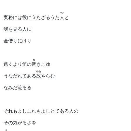
びと
実務には役に立たざるうた
人
と
我を見る人に
金借りにけり
ね
遠くより笛の
音
きこゆ
ゆゑ
うなだれてある
故
やらむ
なみだ流るる
それもよしこれもよしとてある人の
その気がるさを
ほ