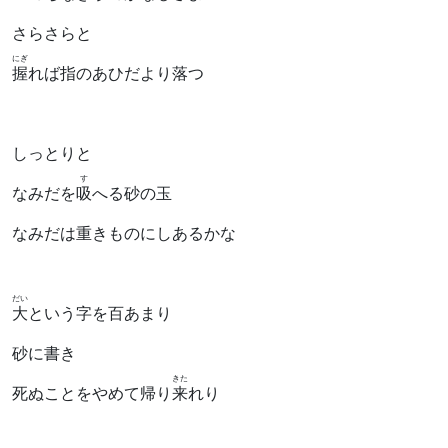
さらさらと
にぎ
握
れば指のあひだより落つ
しっとりと
す
なみだを
吸
へる砂の玉
なみだは重きものにしあるかな
だい
大
という字を百あまり
砂に書き
きた
死ぬことをやめて帰り
来
れり