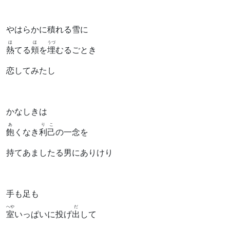
やはらかに積れる雪に
ほ
ほ
うづ
熱
てる
頬
を
埋
むるごとき
恋してみたし
かなしきは
あ
りこ
飽
くなき
利己
の一念を
持てあましたる男にありけり
手も足も
へや
だ
室
いっぱいに投げ
出
して