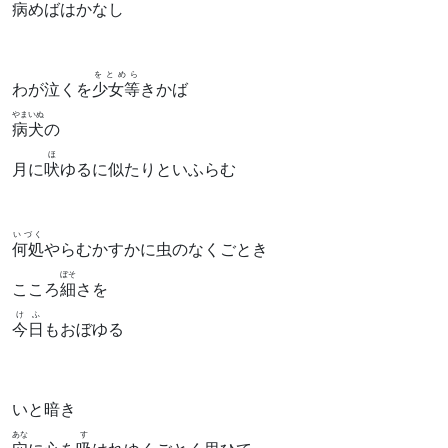
病
めばはかなし
をとめら
わが泣くを
少女等
きかば
やまいぬ
病犬
の
ほ
月に
吠
ゆるに似たりといふらむ
いづく
何処
やらむかすかに虫のなくごとき
ぼそ
こころ
細
さを
けふ
今日
もおぼゆる
いと暗き
あな
す