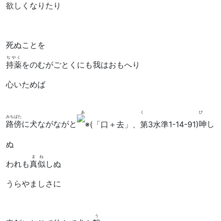
欲
しくなりたり
死ぬことを
ぢやく
持薬
をのむがごとくにも我はおもへり
心いためば
あくび
みちばた
路傍
に犬ながながと
呻
し
ぬ
まね
われも
真似
しぬ
うらやましさに
う