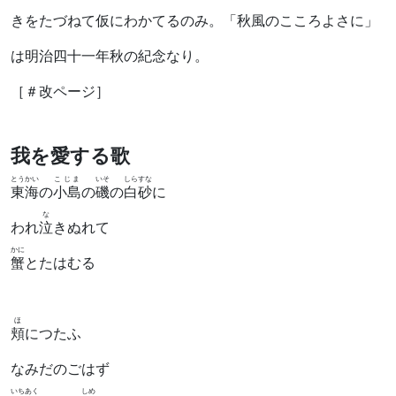
きをたづねて仮にわかてるのみ。「秋風のこころよさに」
は明治四十一年秋の紀念なり。
［＃改ページ］
我を愛する歌
とうかい
こじま
いそ
しらすな
東海
の
小島
の
磯
の
白砂
に
な
われ
泣
きぬれて
かに
蟹
とたはむる
ほ
頬
につたふ
なみだのごはず
いちあく
しめ