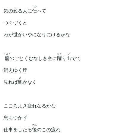
つか
気の変る人に
仕
へて
つくづくと
わが世がいやになりにけるかな
りよう
をど
い
龍
のごとくむなしき空に
躍
り
出
でて
消えゆく煙
あ
見れば
飽
かなく
こころよき疲れなるかな
息もつかず
のち
仕事をしたる
後
のこの疲れ