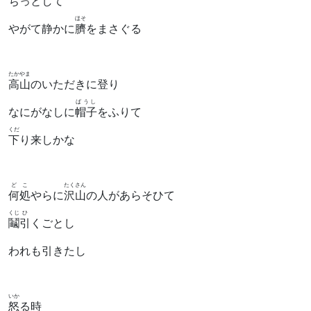
ぢっとして
ほそ
やがて静かに
臍
をまさぐる
たかやま
高山
のいただきに登り
ばうし
なにがなしに
帽子
をふりて
くだ
下
り来しかな
どこ
たくさん
何処
やらに
沢山
の人があらそひて
くじ
ひ
鬮
引
くごとし
われも引きたし
いか
怒
る時