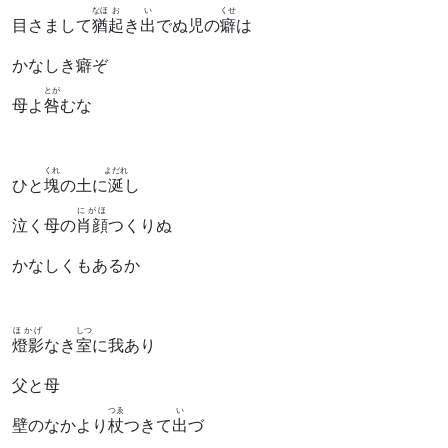
なほ
お
い
くせ
目さまして
猶
起
き
出
でぬ児の
癖
は
かなしき癖ぞ
とが
母よ
咎
むな
くれ
よだれ
ひと
塊
の土に
涎
し
にがほ
泣く母の
肖顔
つくりぬ
かなしくもあるか
ほかげ
しつ
燈影
なき
室
に我あり
父と母
つゑ
い
壁のなかより
杖
つきて
出
づ