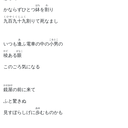
はち
わ
かならずひとつ
鉢
を
割
り
くひやくくじふく
九百九十九
割りて死なまし
あ
こをとこ
いつも
逢
ふ電車の中の
小男
の
かど
まなこ
稜
ある
眼
このごろ気になる
かがみや
鏡屋
の前に来て
ふと驚きぬ
あゆ
見すぼらしげに
歩
むものかも