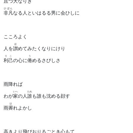
且
つ
大
なりき
ひぼん
非凡
なる人といはるる男に会ひしに
こころよく
ほ
人を
讃
めてみたくなりにけり
りこ
う
利己
の心に
倦
めるさびしさ
雨降れば
いへ
たれ
わが
家
の人
誰
も誰も沈める顔す
は
雨
霽
れよかし
高きより飛びおりるごとき心もて