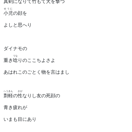
真剣になりて竹もて犬を
撃
つ
せうに
小児
の顔を
よしと思へり
ダイナモの
うな
重き
唸
りのここちよさよ
あはれこのごとく物を言はまし
へうきん
さが
剽軽
の
性
なりし友の死顔の
青き疲れが
いまも目にあり