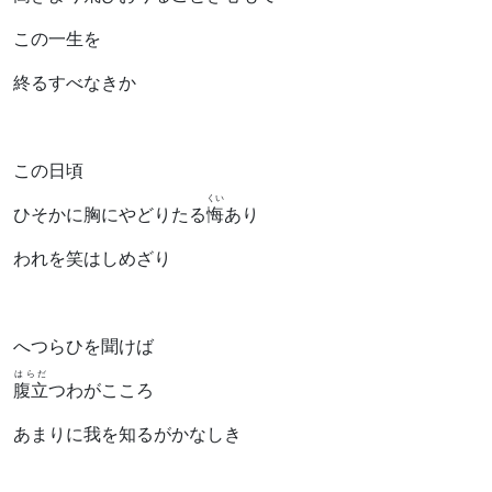
この一生を
終るすべなきか
この日頃
くい
ひそかに胸にやどりたる
悔
あり
われを笑はしめざり
へつらひを聞けば
はらだ
腹立
つわがこころ
あまりに我を知るがかなしき