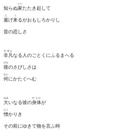
いへ
知らぬ
家
たたき起して
に
く
遁
げ
来
るがおもしろかりし
昔の恋しさ
ひぼん
非凡
なる人のごとくにふるまへる
のち
後
のさびしさは
なに
何
にかたぐへむ
おほ
からだ
大
いなる彼の
身体
が
にく
憎
かりき
その前にゆきて物を言ふ時