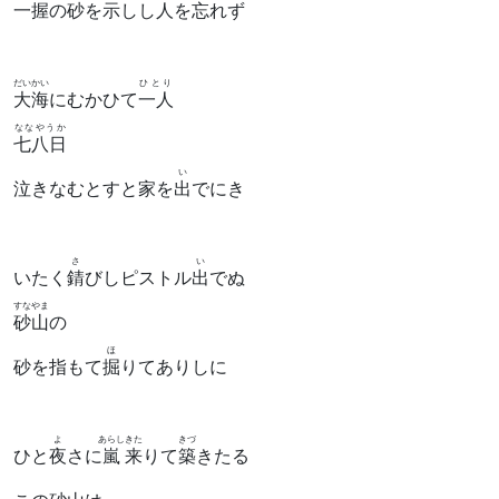
一握
の砂を
示
しし人を忘れず
だいかい
ひとり
大海
にむかひて
一人
ななやうか
七八日
い
泣きなむとすと家を
出
でにき
さ
い
いたく
錆
びしピストル
出
でぬ
すなやま
砂山
の
ほ
砂を指もて
掘
りてありしに
よ
あらし
きた
きづ
ひと
夜
さに
嵐
来
りて
築
きたる