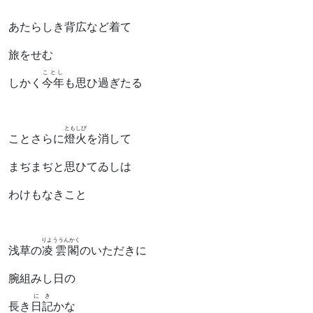
あたらしき背広など着て
旅をせむ
ことし
しかく
今年
も思ひ過ぎたる
ともしび
ことさらに
燈火
を消して
まぢまぢと思ひてゐしは
わけもなきこと
りよううんかく
浅草の
凌雲閣
のいただきに
腕組みし日の
にき
長き
日記
かな