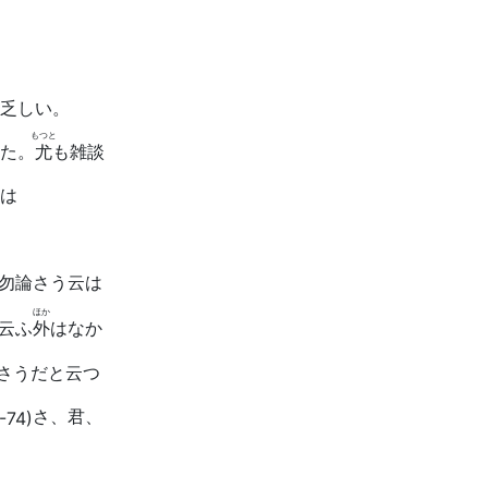
乏しい。
もつと
た。
尤
も雑談
は
勿論さう云は
ほか
云ふ
外
はなか
さうだと云つ
さ、君、