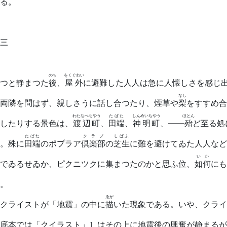
る。
三
のち
をくぐわい
つと静まつた
後
、
屋外
に避難した人人は急に人懐しさを感じ
なし
両隣を問はず、親しさうに話し合つたり、煙草や
梨
をすすめ合
わたなべちやう
たばた
しんめいちやう
ほとん
したりする景色は、
渡辺町
、
田端
、
神明町
、――
殆
ど至る処
たばた
クラブ
しばふ
。殊に
田端
のポプラア
倶楽部
の
芝生
に難を避けてゐた人人など
いか
でゐるせゐか、ピクニツクに集まつたのかと思ふ位、
如何
にも
。
ゑが
クライストが「地震」の中に
描
いた現象である。いや、クライ
底本では「クイラスト」］
はその上に地震後の興奮が静まるが