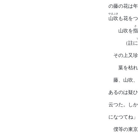
の藤の花は年
やまぶき
山吹
も花をつ
さ
山吹を
指
（註に
その上又珍
葉を枯れ
藤、山吹、
あるのは疑ひ
云つた。しか
になつてね」
僕等の東京