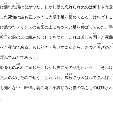
ただ
あと
け
爛
れた
痕
はなかつた。しかし僕の忘れられぬのは何もさう云
たいてい
ちぢ
した死骸は誰も云ふやうに
大抵
手足を
縮
めてゐる。けれどもこ
ふとん
の
け残つたメリンスの
布団
の上にちやんと足を
伸
ばしてゐた。手
ゆかた
もだ
帷子
の胸の上に組み合はせてあつた。これは苦しみ
悶
えた死骸
こ
あを
へた死骸である。もし顔さへ
焦
げずにゐたら、きつと
蒼
ざめた
浮んでゐたであらう。
あは
骸をもの
哀
れに感じた。しかし妻にその話をしたら、「それは
なるほど
た人の焼けたのでせう」と云つた。
成程
さう云はれて見れば、
も知れない。唯僕は妻の為に小説じみた僕の気もちの破壊され
。