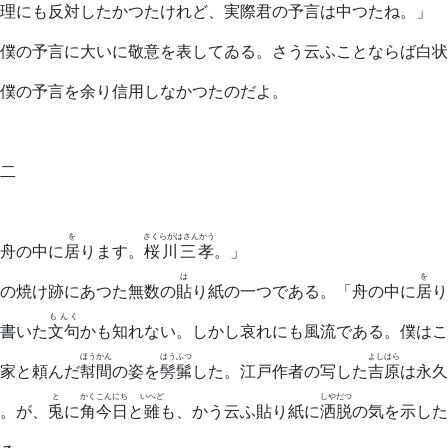
理にも反対したかつたけれど、実際君の予言は
中
つたね。」
僕の予言に大いに敬意を表してゐる。さう云ふことならば白状
僕の予言を余り信用しなかつたのだよ。
二
を
さくらがはさんかう
舟の中に
居
ります。
桜川三孝
。」
は
を
の焼け跡にあつた無数の
貼
り紙の一つである。「舟の中に
居
り
もんく
書いた
文句
かも知れない。しかし哀れにも風流である。僕はこ
ほうかん
はうふつ
よしはら
家と頼んだ
幇間
の姿を
髣髴
した。江戸作者の写した
吉原
は永久
と
かく
こんにち
いへど
しやだつ
。が、
兎
に
角
今日
と
雖
も、かう云ふ貼り紙に
洒脱
の気を示した