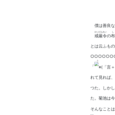
僕は善良な
かいげんれい
し
戒厳令
の
布
とは云ふもの
○○○○○○
「
れて見れば、
つた。しかし
た。菊池は今
そんなことは