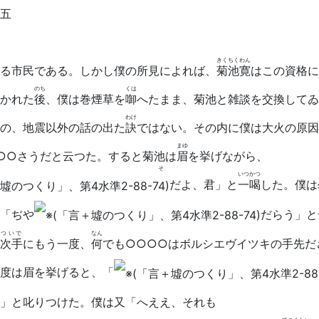
五
きくちくわん
る市民である。しかし僕の所見によれば、
菊池寛
はこの資格に
のち
くは
かれた
後
、僕は巻煙草を
啣
へたまま、菊池と雑談を交換してゐ
わけ
の、地震以外の話の出た
訣
ではない。その内に僕は大火の原因
まゆ
○○さうだと云つた。すると菊池は
眉
を挙げながら、
うそ
いつかつ
だよ、君」と
一喝
した。僕は
「ぢや
だらう」と
ついで
なん
次手
にもう一度、
何
でも○○○○はボルシエヴイツキの手先だ
度は眉を挙げると、「
」と叱りつけた。僕は又「へええ、それも