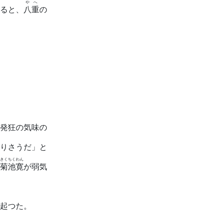
やへ
ると、
八重
の
発狂の気味の
りさうだ」と
きくちくわん
菊池寛
が弱気
起つた。