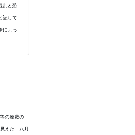
混乱と恐
と記して
筆によっ
等の座敷の
見えた。八月