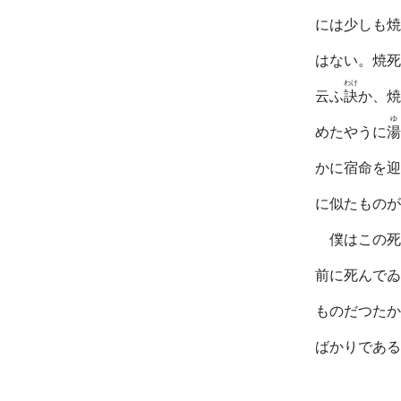
には少しも焼
はない。焼死
わけ
云ふ
訣
か、焼
めたやうに
湯
かに宿命を迎
に似たものが
僕はこの死
前に死んでゐ
ものだつたか
ばかりである