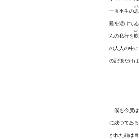
おん
一度平生の
恩
難を避けてゐ
ふい
んの私行を
の人人の中に
の記憶だけは
僕も今度は
に残つてゐる
かれた顔は目