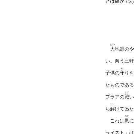
とは確かであ
だい
大
地震のや
い。向う三軒
も
子供の
守
りを
たものである
そよ
プラアの
戦
い
と
ち
解
けてゐた
つと
これは
夙
に
ライスト」は