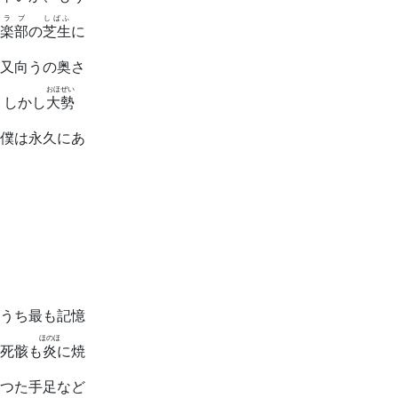
クラブ
しばふ
楽部
の
芝生
に
又向うの奥さ
おほぜい
。しかし
大勢
僕は永久にあ
うち最も記憶
ほのほ
死骸も
炎
に焼
つた手足など