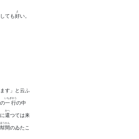
よ
しても
好
い。
ます」と云ふ
いちぎやう
の
一行
の中
かへ
に
還
つては来
ほうかん
幇間
のゐたこ