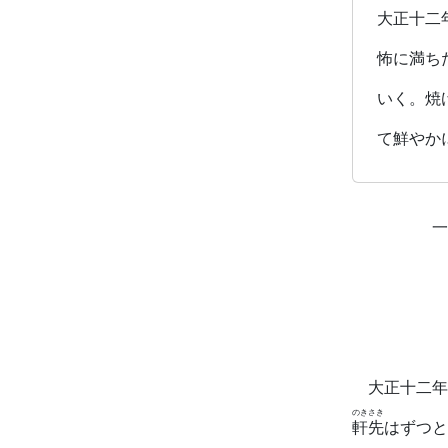
大正十二
怖に満ち
いく。焼
て鮮やか
一 大
大正十二年
のきさき
軒先
はずつと