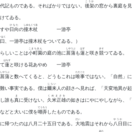
こうか
代記ものである。そればかりではない。
後架
の窓から裏庭を見
けてゐる。
ひなた
しゆもくづゑ
すや
日向
の
撞木杖
一游亭
いはく
曰
、一游亭は撞木杖をついてゐる。）
こまちゑん
しやうぶ
はす
きそ
らしいことは
小町園
の庭の池に
菖蒲
も
蓮
と咲き
競
つてゐる。
はちす
て
蓮
と咲ける花あやめ 一游亭
しやうぶ
ただごと
菖蒲
と数へてくると、どうもこれは
唯事
ではない。「自然」に
じらい
難い事実である。僕は
爾来
人の顔さへ見れば、「天変地異が起
ま
くめまさを
し誰も
真
に受けない。
久米正雄
の如きはにやにやしながら、「
てうろう
などと大いに僕を
嘲弄
したものである。
だい
やうか
に帰つたのは八月二十五日である。
大
地震はそれから
八日
目に
あた