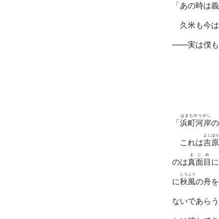
「あの時は義
久米も今は
――実は僕も
はまちやうがし
「
浜町河岸
の
よしはら
これは
吉原
まじめ
のは
真面目
に
しうふう
に
秋風
の舟を
ないであらう