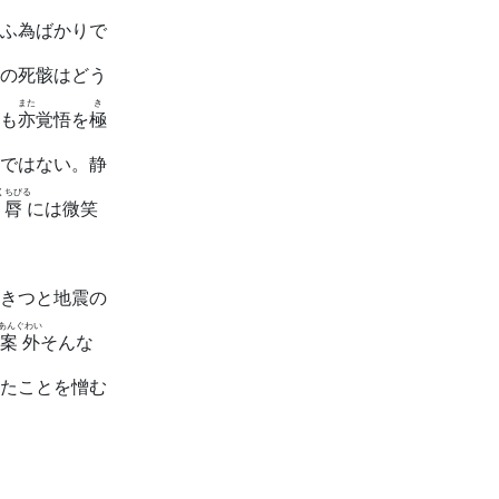
ふ為ばかりで
の死骸はどう
また
き
も
亦
覚悟を
極
ではない。静
くちびる
脣
には微笑
きつと地震の
あんぐわい
案外
そんな
たことを憎む