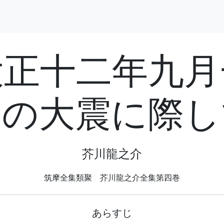
大正十二年九月
日の大震に際し
芥川龍之介
筑摩全集類聚 芥川龍之介全集第四巻
あらすじ