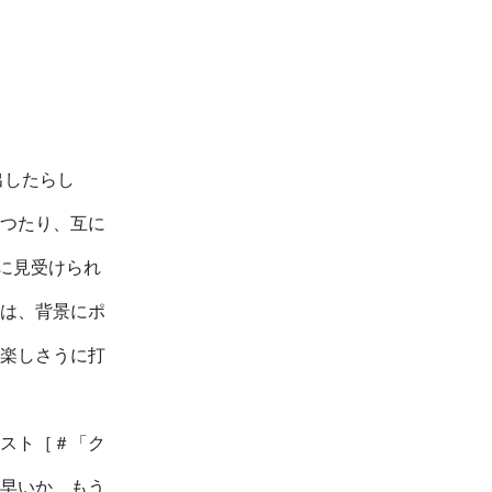
出したらし
つたり、互に
に見受けられ
は、背景にポ
楽しさうに打
スト
［＃「ク
早いか、もう