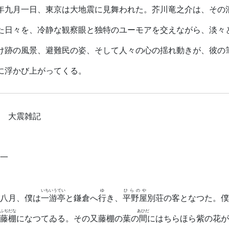
年九月一日、東京は大地震に見舞われた。芥川竜之介は、その
た日々を、冷静な観察眼と独特のユーモアを交えながら、淡々
け跡の風景、避難民の姿、そして人々の心の揺れ動きが、彼の
に浮かび上がってくる。
震雑記
一
いちいうてい
ゆ
ひらのや
八月、僕は
一游亭
と鎌倉へ
行
き、
平野屋
別荘の客となつた。僕
ふぢだな
あひだ
藤棚
になつてゐる。その又藤棚の葉の
間
にはちらほら紫の花が