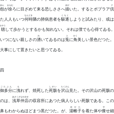
ゑん
おもむ
ゑが
怨
が
徐
ろに目ざめて来る恐しささへ
描
いた。するとポプラア
倶
なんどき
くちく
た人人もいつ
何時
隣の肺病患者を
駆逐
しようと試みたり、或は
ちやう
吹聴
して歩かうとするかも知れない。それは僕でも心得てゐる
わ
と
かく
いつにない親しさの
湧
いてゐるのは
兎
に
角
美しい景色だつた。
大事にして置きたいと思つてゐる。
四
ごたぶん
も
しがい
たくさん
御多分
に
洩
れず、焼死した
死骸
を
沢山
見た。その沢山の死骸の
あさくさ
なかみせ
のは、
浅草
仲店
の収容所にあつた病人らしい死骸である。この
ゆかた
や
鼻もわからぬほどまつ黒だつた。が、
湯帷子
を着た体や
痩
せ細