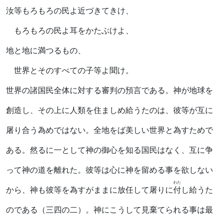
汝等もろもろの民よ近づきてきけ、
もろもろの民よ耳をかたぶけよ、
地と地に満つるもの、
世界とそのすべての子等よ聞け。
世界の諸国民全体に対する審判の預言である。神が地球を
創造し、その上に人類を住ましめ給うたのは、彼等が互に
屠り合う為めではない。全地をば美しい世界と為すためで
ある。然るに一として神の御心を知る国民はなく、互に争
って神の道を離れた。彼等は心に神を留める事を欲しない
わた
から、神も彼等を為すがままに放任して屠りに
付
し給うた
のである（三四の二）。神にこうして見棄てられる事は最