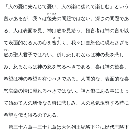
「人の憂に先んじて憂い、人の楽に後れて楽しむ」という
あとさき
言があるが、我々は
後先
の問題ではない。深さの問題であ
る。人は表面を見、神は底を見給う。預言者は神の言を以
さば
て表面的なる人の心を
審判
く。我々は喜怒色に現わさざる
てい
底
の聖人君子ではない。併し悲しむならば神の悲を悲し
み、怒るならば神の怒を怒るべきである。喜は神の歓喜、
希望は神の希望を有つべきである。人間的な、表面的な喜
怒哀楽の情に溺れるべきではない。神と偕にある事によっ
て始めて人の驕慢なる時に悲しみ、人の意気沮喪する時に
希望を伝え得るのである。
第三十六章―三十九章は大体列王紀略下並に歴代志略下