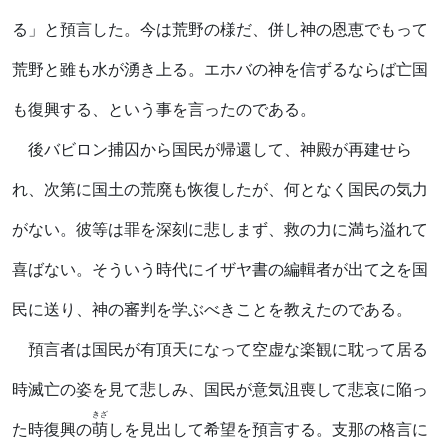
る」と預言した。今は荒野の様だ、併し神の恩恵でもって
荒野と雖も水が湧き上る。エホバの神を信ずるならば亡国
も復興する、という事を言ったのである。
後バビロン捕囚から国民が帰還して、神殿が再建せら
れ、次第に国土の荒廃も恢復したが、何となく国民の気力
がない。彼等は罪を深刻に悲しまず、救の力に満ち溢れて
喜ばない。そういう時代にイザヤ書の編輯者が出て之を国
民に送り、神の審判を学ぶべきことを教えたのである。
預言者は国民が有頂天になって空虚な楽観に耽って居る
時滅亡の姿を見て悲しみ、国民が意気沮喪して悲哀に陥っ
きざ
た時復興の
萌
しを見出して希望を預言する。支那の格言に