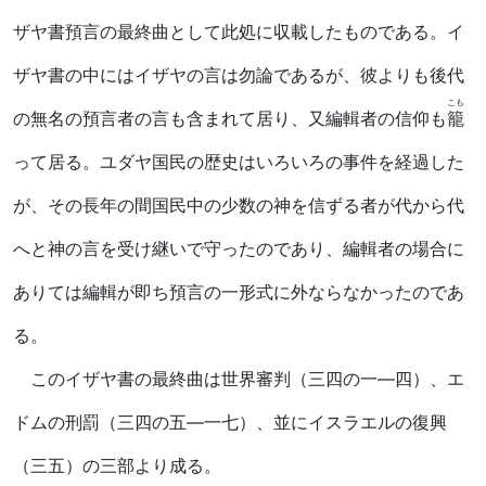
ザヤ書預言の最終曲として此処に収載したものである。イ
ザヤ書の中にはイザヤの言は勿論であるが、彼よりも後代
こも
の無名の預言者の言も含まれて居り、又編輯者の信仰も
籠
って居る。ユダヤ国民の歴史はいろいろの事件を経過した
が、その長年の間国民中の少数の神を信ずる者が代から代
へと神の言を受け継いで守ったのであり、編輯者の場合に
ありては編輯が即ち預言の一形式に外ならなかったのであ
る。
このイザヤ書の最終曲は世界審判（三四の一―四）、エ
ドムの刑罰（三四の五―一七）、並にイスラエルの復興
（三五）の三部より成る。