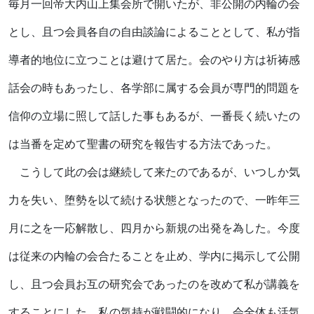
毎月一回帝大内山上集会所で開いたが、非公開の
内輪
の会
とし、且つ会員各自の自由談論によることとして、私が指
導者的地位に立つことは避けて居た。会のやり方は祈祷感
話会の時もあったし、各学部に属する会員が専門的問題を
信仰の立場に照して話した事もあるが、一番長く続いたの
は当番を定めて聖書の研究を報告する方法であった。
こうして此の会は継続して来たのであるが、いつしか気
力を失い、堕勢を以て続ける状態となったので、一昨年三
月に之を一応解散し、四月から新規の出発を為した。今度
は従来の内輪の会合たることを止め、学内に掲示して公開
し、且つ会員お互の研究会であったのを改めて私が講義を
することにした。私の気持が戦闘的になり、会全体も活気