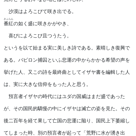
沙漠はよろこびて咲き出でる。
さふらん
番紅
の如く盛に咲きかがやき、
喜びによろこび且つうたう。
というを以て始まる実に美しき詩である。素晴しき復興で
ある。バビロン捕囚といふ悲運の中からかかる希望の声を
挙げた人、又この詩を最終曲としてイザヤ書を編輯した人
は、実に大きな信仰をもった人と思う。
預言者イザヤの時代にはユダの国威はまだ盛であった
が、その国民的驕慢の中にイザヤは滅亡の姿を見た。その
後二百年を経て果して亡国の悲運に陥り、国民上下萎縮し
てしまった時、別の預言者が起って「荒野に水が湧き出