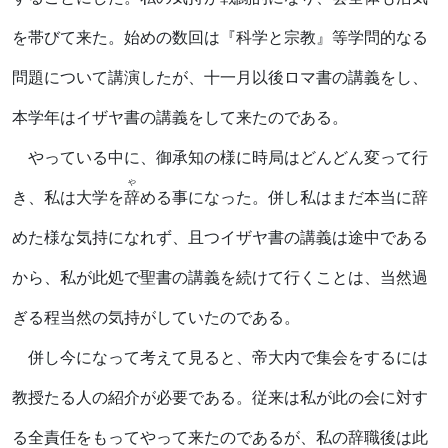
を帯びて来た。始めの数回は『科学と宗教』等学問的なる
問題について講演したが、十一月以後ロマ書の講義をし、
本学年はイザヤ書の講義をして来たのである。
やっている中に、御承知の様に時局はどんどん変って行
や
き、私は大学を
辞
める事になった。併し私はまだ本当に辞
めた様な気持になれず、且つイザヤ書の講義は途中である
から、私が此処で聖書の講義を続けて行くことは、当然過
ぎる程当然の気持がしていたのである。
併し今になって考えて見ると、帝大内で集会をするには
教授たる人の紹介が必要である。従来は私が此の会に対す
る全責任をもってやって来たのであるが、私の辞職後は此