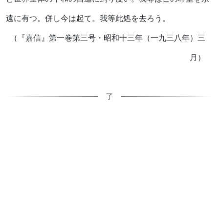
遠に有つ。併し今は起て。我等此処を去ろう。
（『嘉信』第一巻第三号・昭和十三年（一九三八年）三
月）
了