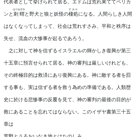
代表者として挙げられて居る。エドムは荒れ果ててペリカ
はりねずみ
すみか
ンと
刺蝟
と野犬と狼と妖怪の
棲処
になる。人間らしき人間
はなくなってしまって、社会は荒れすさみ、平和と秩序は
失せ、流血の大惨事が起るであろう。
之に対して神を信ずるイスラエルの輝かしき復興が第三
十五章に預言せられて居る。神の審判は厳しいけれども、
その終極目的は救済にあり復興にある。神に敵する者を罰
する事も、実は信ずる者を救う為めの準備である。人類歴
史に於ける悲惨事の反覆を見て、神の審判の最後の目的が
救にあることを忘れてはならない。このイザヤ書第三十五
章は
荒野とうるおいなき地とはたのしみ、