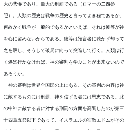
大の悲惨であり、最大の刑罰である（ロマ一の二四参
照）。人類の歴史は戦争の歴史と言ってよき程であるが、
何故かく戦争が一般的であるかといえば、それは彼等が神
を心に留めないからである。彼等は預言者に聴かず却って
之を殺し、そうして破局に向って突進して行く。人類は行
く処迄行かなければ、神の審判を学ぶことが出来ないので
あろうか。
神の審判は世界全国民の上にある。その審判の内容は神
に敵するものには刑罰、神を信ずる者には恩恵である。此
の中神に敵する者に対する刑罰の方面を高調したのが第三
十四章五節以下であって、イスラエルの宿敵エドムがその