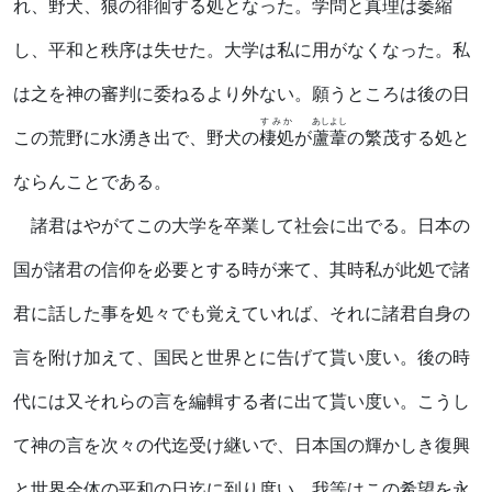
れ、野犬、狼の徘徊する処となった。学問と真理は萎縮
し、平和と秩序は失せた。大学は私に用がなくなった。私
は之を神の審判に委ねるより外ない。願うところは後の日
すみか
あしよし
この荒野に水湧き出で、野犬の
棲処
が
蘆葦
の繁茂する処と
ならんことである。
諸君はやがてこの大学を卒業して社会に出でる。日本の
国が諸君の信仰を必要とする時が来て、其時私が此処で諸
君に話した事を処々でも覚えていれば、それに諸君自身の
言を附け加えて、国民と世界とに告げて貰い度い。後の時
代には又それらの言を編輯する者に出て貰い度い。こうし
て神の言を次々の代迄受け継いで、日本国の輝かしき復興
と世界全体の平和の日迄に到り度い。我等はこの希望を永