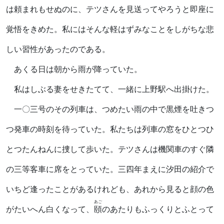
は頼まれもせぬのに、テツさんを見送ってやろうと即座に
覚悟をきめた。私にはそんな軽はずみなことをしがちな悲
しい習性があったのである。
あくる日は朝から雨が降っていた。
私はしぶる妻をせきたてて、一緒に上野駅へ出掛けた。
一〇三号のその列車は、つめたい雨の中で黒煙を吐きつ
つ発車の時刻を待っていた。私たちは列車の窓をひとつひ
とつたんねんに捜して歩いた。テツさんは機関車のすぐ隣
の三等客車に席をとっていた。三四年まえに汐田の紹介で
いちど逢ったことがあるけれども、あれから見ると顔の色
あご
がたいへん白くなって、
頤
のあたりもふっくりとふとって