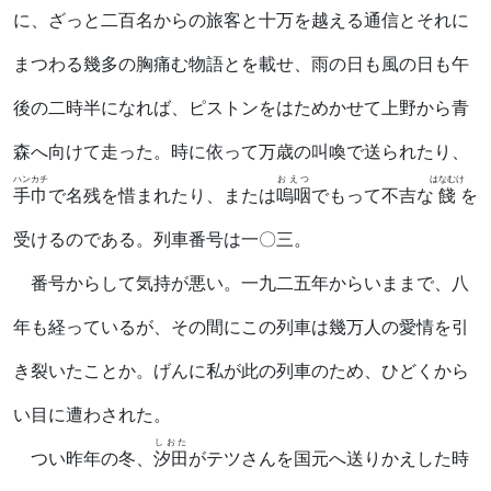
に、ざっと二百名からの旅客と十万を越える通信とそれに
まつわる幾多の胸痛む物語とを載せ、雨の日も風の日も午
後の二時半になれば、ピストンをはためかせて上野から青
森へ向けて走った。時に依って万歳の叫喚で送られたり、
ハンカチ
おえつ
はなむけ
手巾
で名残を惜まれたり、または
嗚咽
でもって不吉な
餞
を
受けるのである。列車番号は一〇三。
番号からして気持が悪い。一九二五年からいままで、八
年も経っているが、その間にこの列車は幾万人の愛情を引
き裂いたことか。げんに私が此の列車のため、ひどくから
い目に遭わされた。
しおた
つい昨年の冬、
汐田
がテツさんを国元へ送りかえした時