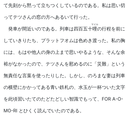
て先刻から黙って立ちつくしているのである。私は思い切
ってテツさんの窓の方へあるいて行った。
マイル
発車が間近いのである。列車は四百五十
哩
の行程を前に
していきりたち、プラットフオムは色めき渡った。私の胸
には、もはや他人の身の上まで思いやるような、そんな余
裕がなかったので、テツさんを慰めるのに「災難」という
無責任な言葉を使ったりした。しかし、のろまな妻は列車
の横壁にかかってある青い鉄札の、水玉が一杯ついた文字
を此頃習いたてのたどたどしい智識でもって、FOR A-O-
MO-RI とひくく読んでいたのである。