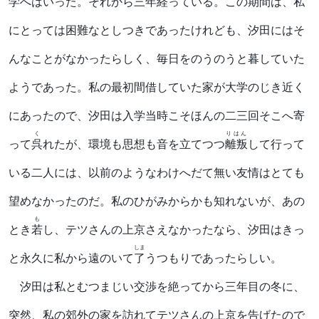
学へはいった。それから三年経っている。この期間は、私
にとっては困難なとしつきであったけれども、汐田にはそ
んなことがなかったらしく、毎日をのうのうと暮していた
ようであった。私の最初間借していた家が大学のじき近く
にあったので、汐田は入学当時こそほんの二三回そこへ寄
く
りはん
って
呉
れたが、環境も思想も音を立てつつ
離叛
して行って
いる二人には、以前のようなわけへだて無い友情はとても
望めなかったのだ。私のひがみからかも知れないが、あの
も
とき
若
し、テツさんの上京さえなかったなら、汐田はきっ
しま
と永久に私から遠のいて
了
うつもりであったらしい。
汐田は私とむつまじい交渉を絶ってから三年目の冬に、
突然、私の郊外の家を訪れてテツさんの上京を告げたので