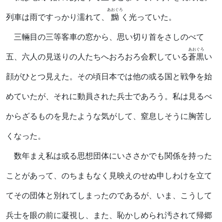
あおぐろ
列車は雨ですっかり濡れて、
黝
く光っていた。
三輛目の三等客車の窓から、思い切り首をさしのべて
あおぐろ
五、六人の見送りの人たちへおろおろ会釈している
蒼黒
い
顔がひとつ見えた。その頃日本では他の或る国と戦争を始
めていたが、それに動員された兵士であろう。私は見るべ
からざるものを見たような気がして、窒息しそうに胸苦し
くなった。
数年まえ私は或る思想団体にいささかでも関係を持った
ことがあって、のちまもなく見映えのせぬ申しわけを立て
てその団体と別れてしまったのであるが、いま、こうして
兵士を眼の前に凝視し、また、恥かしめられ汚されて帰郷