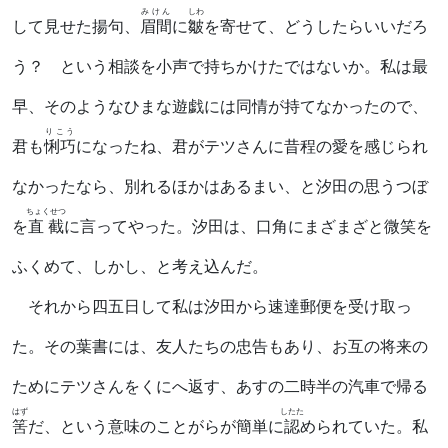
みけん
しわ
して見せた揚句、
眉間
に
皺
を寄せて、どうしたらいいだろ
う？ という相談を小声で持ちかけたではないか。私は最
早、そのようなひまな遊戯には同情が持てなかったので、
りこう
君も
悧巧
になったね、君がテツさんに昔程の愛を感じられ
なかったなら、別れるほかはあるまい、と汐田の思うつぼ
ちょくせつ
を
直截
に言ってやった。汐田は、口角にまざまざと微笑を
ふくめて、しかし、と考え込んだ。
それから四五日して私は汐田から速達郵便を受け取っ
た。その葉書には、友人たちの忠告もあり、お互の将来の
ためにテツさんをくにへ返す、あすの二時半の汽車で帰る
はず
したた
筈
だ、という意味のことがらが簡単に
認
められていた。私