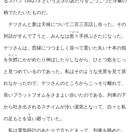
る
スハフ
134273 という文字のあたりをこつこつと洋傘の
柄でたたいたものだ。
テツさんと妻は天候について二言三言話し合った。その
いよいよ
対話がすんで了うと、みんなは
愈々
手持ぶさたになった。
テツさんは、窓縁につつましく並べて置いた丸い十本の指
やたら
を
矢鱈
にかがめたり伸ばしたりしながら、ひとつ処をじっ
と見つめているのであった。私はそのような光景を見て居
れなかったので、テツさんのところからこっそり離れて、
長いプラットフオムをさまよい歩いたのである。列車の下
から吐き出されるスチイムが冷い湯気となって、白々と私
は
の足もとを
這
い廻っていた。
私は電気時計のあたりで立ちどまって、列車を眺めた。