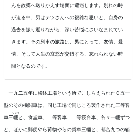
んを故郷へ送りかえす場面に遭遇します。別れの時
が迫る中、男はテツさんへの複雑な思いと、自身の
過去を振り返りながら、深い苦悩にさいなまれてい
きます。その列車の旅路は、男にとって、友情、愛
情、そして人生の哀愁が交錯する、忘れられない時
間となるのです。
一九二五年に梅鉢工場という所でこしらえられたＣ五一
型のその機関車は、同じ工場で同じころ製作された三等客
りょう
車三
輛
と、食堂車、二等客車、二等寝台車、各々一輛ずつ
と、ほかに郵便やら荷物やらの貨車三輛と、都合九つの箱