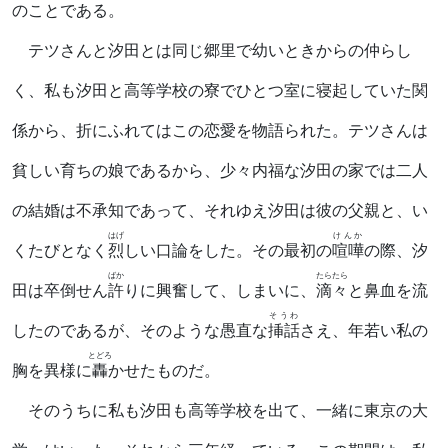
のことである。
テツさんと汐田とは同じ郷里で幼いときからの仲らし
く、私も汐田と高等学校の寮でひとつ室に寝起していた関
係から、折にふれてはこの恋愛を物語られた。テツさんは
貧しい育ちの娘であるから、少々内福な汐田の家では二人
の結婚は不承知であって、それゆえ汐田は彼の父親と、い
はげ
けんか
くたびとなく
烈
しい口論をした。その最初の
喧嘩
の際、汐
ばか
たらたら
田は卒倒せん
許
りに興奮して、しまいに、
滴々
と鼻血を流
そうわ
したのであるが、そのような愚直な
挿話
さえ、年若い私の
とどろ
胸を異様に
轟
かせたものだ。
そのうちに私も汐田も高等学校を出て、一緒に東京の大